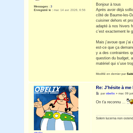
s
Bonjour à tous
Messages :
3
s
Après avoir déjà soll
Enregistré le :
mar. 14 avr. 2026, 6:56
a
g
côté de Baume-les-Dam
e
cuisiner dehors et pr
adapté à nos hivers fr
c’est exactement le g
Mais j’avoue que j’ai
est-ce que ça demande 
y a des contraintes q
question du budget, 
matériel qui s’use trop
Modifié en dernier par
Sab
Re: J’hésite à me
M
par
obelix
»
mar. 09 ju
e
s
On t'a reconnu ...
s
a
g
e
Solem lucerna non ostend
obelix