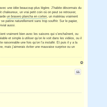
s avec une idée beaucoup plus légère. J’habite désormais du
 chaleureux, un vrai petit coin où on peut se retrouver,
garde
un brasero plancha en corten
, un matériau vraiment
 se patine naturellement sans trop souffrir. Sur le papier,
ivial aussi.
 tient vraiment bien avec les saisons qui s’enchaînent, ou
ble et simple à utiliser qu’on le voit dans les vidéos, ou il
aisonnable une fois qu’on l’a installé. Et puis il y a la
, mais j’aimerais éviter une mauvaise surprise ou un
H
a
u
t