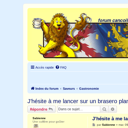
Accès rapide
FAQ
Index du forum
Saveurs
Gastronomie
J’hésite à me lancer sur un brasero pl
Rechercher
Recher
Répondre
J’hésite à me l
Sabienne
Une cuillère pour goûter
M
par
Sabienne
»
mar. 09
e