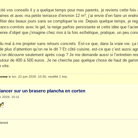
icité vos conseils il y a quelque temps pour mes parents, je reviens cette foi
es et avec ma petite terrasse d’environ 12 m², j’ai envie d’en faire un endroit
ofiter des beaux jours sans se compliquer la vie. Depuis quelque temps, je re
ancs-comtois avec le gel, la neige parfois persistante et cette idée que l’acier
enre d’objet que j’imagine chez moi à la fois esthétique, pratique, un peu conv
 du mal à me projeter sans retours concrets. Est-ce que, dans la vraie vie, ça
plus d’attention qu’on ne le dit ? Et côté cuisine, est-ce que c’est aussi agréa
u’on découvre seulement après coup ? Je me demande aussi si l’entretien reste r
autour de 400 à 500 euros. Je ne cherche pas quelque chose de haut de gamme
 vite.
ienne
le lun. 22 juin 2026, 10:30, modifié 1 fois.
 lancer sur un brasero plancha en corten
in 2026, 10:11
erent