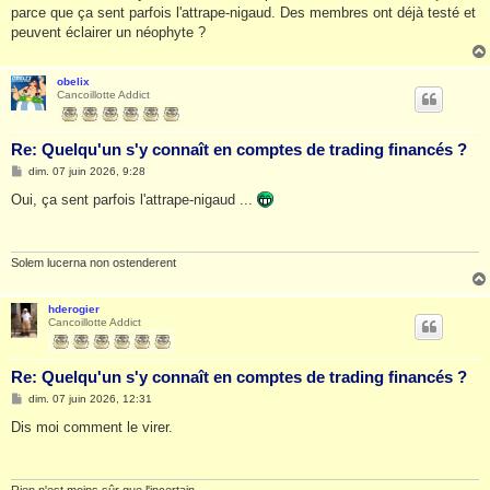
e
parce que ça sent parfois l'attrape-nigaud. Des membres ont déjà testé et
peuvent éclairer un néophyte ?
obelix
Cancoillotte Addict
Re: Quelqu'un s'y connaît en comptes de trading financés ?
M
dim. 07 juin 2026, 9:28
e
s
Oui, ça sent parfois l'attrape-nigaud ...
s
a
g
e
Solem lucerna non ostenderent
hderogier
Cancoillotte Addict
Re: Quelqu'un s'y connaît en comptes de trading financés ?
M
dim. 07 juin 2026, 12:31
e
s
Dis moi comment le virer.
s
a
g
e