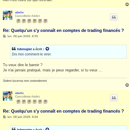
Rien n'est moins sûr que l'incertain.
obelix
Cancoillotte Addict
Re: Quelqu'un s'y connaît en comptes de trading financés ?
M
lun. 08 juin 2026, 8:55
e
s
s
hderogier
a écrit :
a
g
Dis moi comment le virer.
e
Tu veux dire le bannir ?
Je n'ai jamais pratiqué, mais je peux regarder, si tu veux ...
Solem lucerna non ostenderent
obelix
Cancoillotte Addict
Re: Quelqu'un s'y connaît en comptes de trading financés ?
M
lun. 08 juin 2026, 9:04
e
s
s
hderogier
a écrit :