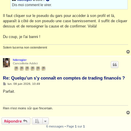
a
g
Dis moi comment le virer.
e
Il faut cliquer sur le pseudo du gars pour accéder à son profil et là,
apparaît à côté de son pseudo une case bannissement. il suffit de cliquer
dessus et de renseigner la cause et de confirmer. Voilà!
Du coup, je l'ai banni !
Solem lucerna non ostenderent
hderogier
Cancoillotte Addict
Re: Quelqu'un s'y connaît en comptes de trading financés ?
M
lun. 08 juin 2026, 10:49
e
s
Parfait.
s
a
g
e
Rien n'est moins sûr que l'incertain.
Répondre
6 messages • Page
1
sur
1