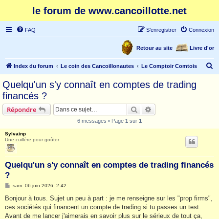
le forum de www.cancoillotte.net
FAQ
S’enregistrer
Connexion
Retour au site
Livre d'or
R
Index du forum
Le coin des Cancoillonautes
Le Comptoir Comtois
e
Quelqu'un s'y connaît en comptes de trading
c
financés ?
h
Rechercher
Recherche avancée
Répondre
e
6 messages • Page
1
sur
1
r
Sylvainp
c
Une cuillère pour goûter
h
e
Quelqu'un s'y connaît en comptes de trading financés
r
?
M
sam. 06 juin 2026, 2:42
e
s
Bonjour à tous. Sujet un peu à part : je me renseigne sur les "prop firms",
s
ces sociétés qui financent un compte de trading si tu passes un test.
a
g
Avant de me lancer j'aimerais en savoir plus sur le sérieux de tout ça,