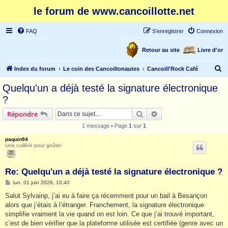
le forum de www.cancoillotte.net
FAQ
S’enregistrer
Connexion
Retour au site
Livre d'or
R
Index du forum
Le coin des Cancoillonautes
Cancoill'Rock Café
e
Quelqu'un a déjà testé la signature électronique
c
?
h
Rechercher
Recherche avancée
Répondre
e
1 message • Page
1
sur
1
r
paquin94
c
Une cuillère pour goûter
h
e
Re: Quelqu'un a déjà testé la signature électronique ?
r
M
lun. 01 juin 2026, 10:40
e
s
Salut Sylvainp, j’ai eu à faire ça récemment pour un bail à Besançon
s
alors que j’étais à l’étranger. Franchement, la signature électronique
a
g
simplifie vraiment la vie quand on est loin. Ce que j’ai trouvé important,
e
c’est de bien vérifier que la plateforme utilisée est certifiée (genre avec un