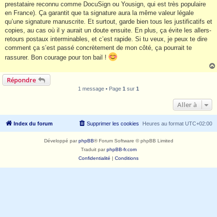
prestataire reconnu comme DocuSign ou Yousign, qui est très populaire
en France). Ça garantit que ta signature aura la même valeur légale
qu’une signature manuscrite. Et surtout, garde bien tous les justificatifs et
copies, au cas où il y aurait un doute ensuite. En plus, ça évite les allers-
retours postaux interminables, et c’est rapide. Si tu veux, je peux te dire
comment ça s’est passé concrètement de mon côté, ça pourrait te
rassurer. Bon courage pour ton bail !
Répondre
1 message • Page
1
sur
1
Aller à
Index du forum
Supprimer les cookies
Heures au format
UTC+02:00
Développé par
phpBB
® Forum Software © phpBB Limited
Traduit par
phpBB-fr.com
Confidentialité
|
Conditions