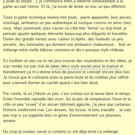
y’avait du boulot…), je commence enfin à réfléchir sérieusement à la
partie accueil clients. Et là, j’ai envie de tenter un truc un peu différent.
Toute la partie technique restera très brute : pierre apparente, bois ancien,
stockage, ambiance un peu authentique et rustique comme on aime chez
nous. Mais justement, pour casser ce côté très “ferme” ou trop froid, je
pensais ajouter quelques éléments beaucoup plus élégants et travaillés.
Genre des grands miroirs avec cadres sculptés, des fauteuils un peu
anciens, des luminaires qui donnent une ambiance chaleureuse… bref un
mélange entre vieille bâtisse comtoise et déco presque style château
En fouillant un peu sur le net pour trouver des inspirations et des idées, je
suis tombé sur pas mal de
idées déco style ancien pour la maison
et
honnêtement ça m’a donné envie de pousser le concept encore plus loin.
Je trouve que le contraste entre la pierre brute et du mobilier plus raffiné
peut vraiment donner du cachet quand c’est bien dosé.
Par contre, là où j’hésite un peu, c’est surtout sur la tenue dans le temps.
Entre l’humidité naturelle des murs, les écarts de température l’hiver et le
côté un peu “vivant” d’un ancien bâtiment agricole, j’ai peur que certaines
finitions vieillissent mal. Les dorures, les tissus, le bois travaillé… je sais
pas trop si ça supporte bien ce genre d’environnement sur plusieurs
années.
Du coup je voulais savoir si certains ici ont déjà testé ce mélange