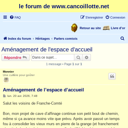
le forum de www.cancoillotte.net
FAQ
S’enregistrer
Connexion
Retour au site
Livre d'or
R
Index du forum
Héritages
Parlers comtois
e
Aménagement de l’espace d’accueil
c
Rechercher
Recherche avancée
Répondre
h
1 message • Page
1
sur
1
e
Monnier
r
Une cuillère pour goûter
c
h
Aménagement de l’espace d’accueil
e
M
lun. 20 avr. 2026, 7:48
e
r
s
Salut les voisins de Franche-Comté
s
a
g
Bon, mon projet de cave d’affinage continue son petit bout de chemin,
e
même si ça avance moins vite que prévu. Après avoir passé un temps
fou à consolider les vieux murs en pierre de la grange (et franchement