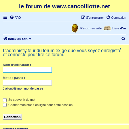
le forum de www.cancoillotte.net
FAQ
S’enregistrer
Connexion
Retour au site
Livre d'or
R
Index du forum
e
L’administrateur du forum exige que vous soyez enregistré
c
et connecté pour lire ce forum.
h
Nom d’utilisateur :
e
r
Mot de passe :
c
h
J’ai oublié mon mot de passe
e
Se souvenir de moi
r
Cacher mon statut en ligne pour cette session