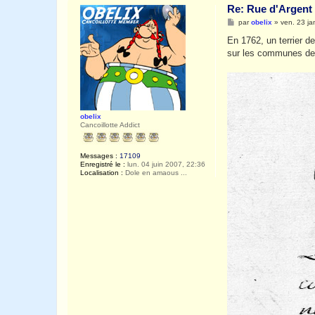
Re: Rue d'Argent 
M
par
obelix
»
ven. 23 ja
e
s
En 1762, un terrier d
s
sur les communes de
a
g
e
obelix
Cancoillotte Addict
Messages :
17109
Enregistré le :
lun. 04 juin 2007, 22:36
Localisation :
Dole en amaous ...