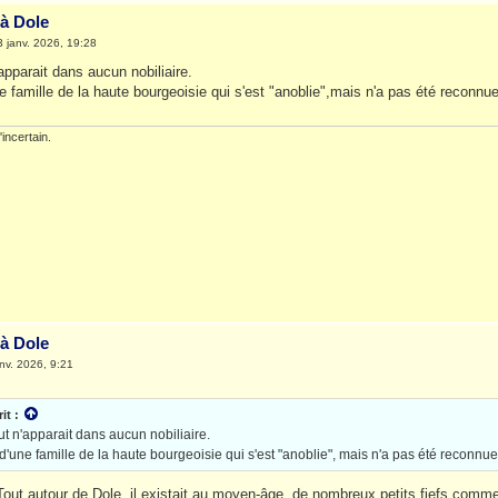
à Dole
3 janv. 2026, 19:28
pparait dans aucun nobiliaire.
une famille de la haute bourgeoisie qui s'est "anoblie",mais n'a pas été reconn
incertain.
à Dole
nv. 2026, 9:21
it :
 n'apparait dans aucun nobiliaire.
il d'une famille de la haute bourgeoisie qui s'est "anoblie", mais n'a pas été reconnu
 Tout autour de Dole, il existait au moyen-âge, de nombreux petits fiefs comme