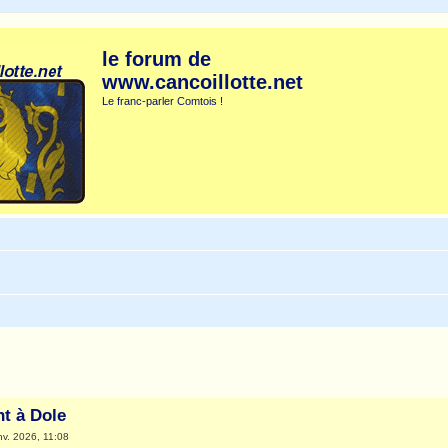
le forum de
www.cancoillotte.net
Le franc-parler Comtois !
che avancée
t à Dole
nv. 2026, 11:08