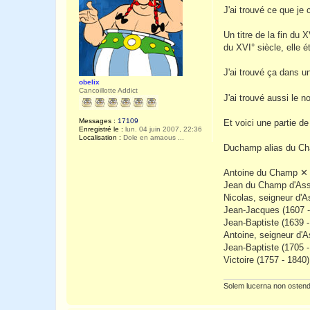
s
J'ai trouvé ce que je 
s
a
g
Un titre de la fin du
e
du XVI° siècle, elle é
J'ai trouvé ça dans 
obelix
Cancoillotte Addict
J'ai trouvé aussi le
Messages :
17109
Et voici une partie de
Enregistré le :
lun. 04 juin 2007, 22:36
Localisation :
Dole en amaous ...
Duchamp alias du Ch
Antoine du Champ ✕
Jean du Champ d'Assa
Nicolas, seigneur d'A
Jean-Jacques (1607 - 
Jean-Baptiste (1639 
Antoine, seigneur d'
Jean-Baptiste (1705 -
Victoire (1757 - 184
Solem lucerna non ostend