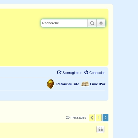
Rechercher
Recherche avancé
S’enregistrer
Connexion
Retour au site
Livre d'or
1
2
Précédente
25 messages