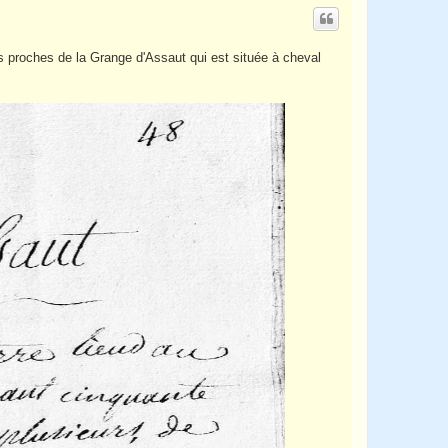
u
t
s proches de la Grange d'Assaut qui est située à cheval