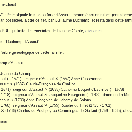
cherchais!
 XV° siècle signale la maison forte d'Assaut comme étant en ruines (certainemen
tait possédée, à titre de fief, par Guillaume Duchamp, et resta dans cette famil
un PDF qui traite des enceintes de Franche-Comté;
cliquer ici
 nom "Duchamp d'Assaut"
 l'arbre généalogique de cette famille :
amp d'Assaut
 Jeanne du Champ
ut ( - 1571), seigneur d'Assaut ✕ (1557) Anne Cussemenet
ssaut ✕ (1587) Claude-Françoise de Chaillot
1671), seigneur d'Assaut ✕ (1638) Catherine Boquet d'Escrilles ( - 1678)
- 1718), seigneur d'Assaut ✕ Jacqueline Bourgeois ( - 1700), dame de La Mot
Assaut ✕ (1700) Anne Françoise de Laborey de Salans
 1768), seigneur d'Assaut ✕ (1755) Rosalie du Tillet (1725 - 1761)
0) ✕ (1786) Charles de Pechpeyrou-Comminges de Guitaut (1759 - 1835), cheva
erent