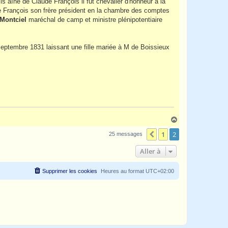
s aîné de Claude François il fut chevalier d'honneur à la
François son frère président en la chambre des comptes
Montciel
maréchal de camp et ministre plénipotentiaire
eptembre 1831 laissant une fille mariée à M de Boissieux
H
a
1
2
u
Précédente
25 messages
t
Aller à
Supprimer les cookies
Heures au format
UTC+02:00