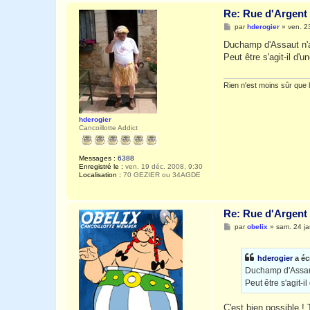
Re: Rue d'Argent 
M
par
hderogier
»
ven. 2
e
s
Duchamp d'Assaut n'a
s
Peut être s'agit-il d'
a
g
e
Rien n'est moins sûr que l'
hderogier
Cancoillotte Addict
Messages :
6388
Enregistré le :
ven. 19 déc. 2008, 9:30
Localisation :
70 GEZIER ou 34AGDE
Re: Rue d'Argent 
M
par
obelix
»
sam. 24 ja
e
s
s
hderogier
a écr
a
g
Duchamp d'Assaut
e
Peut être s'agit-
C'est bien possible !