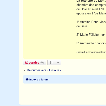
La branche de Mont
chambre des comptes
de Dôle 13 avril 1700
épousa en 1752 Marie 
1° Antoine René Mar
de Bère
2° Marie Félicité mar
3° Antoinette chanoi
Solem lucerna non ostend
Répondre
Retourner vers « Histoire »
Index du forum