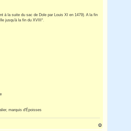
t à la suite du sac de Dole par Louis XI en 1479). A la fin
le jusqu'à la fin du XVIII°.
te
lier, marquis d'Époisses
H
a