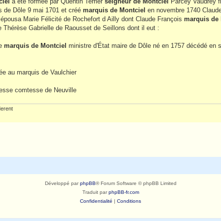
ciel
a été formée par Quentin Terrier
seigneur de Montciel
Parcey Vaudrey fil
 de Dôle 9 mai 1701 et créé
marquis de Montciel
en novembre 1740 Claude 
 épousa Marie Félicité de Rochefort d Ailly dont Claude François
marquis de 
Thérèse Gabrielle de Raousset de Seillons dont il eut :
ie
marquis de Montciel
ministre d'État maire de Dôle né en 1757 décédé en s
iée au marquis de Vaulchier
nesse comtesse de Neuville
erent
Développé par
phpBB
® Forum Software © phpBB Limited
Traduit par
phpBB-fr.com
Confidentialité
|
Conditions