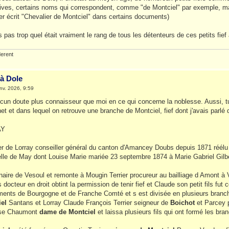
ives, certains noms qui correspondent, comme "de Montciel" par exemple, mais
er écrit "Chevalier de Montciel" dans certains documents)
 pas trop quel était vraiment le rang de tous les détenteurs de ces petits fie
erent
à Dole
nv. 2026, 9:59
cun doute plus connaisseur que moi en ce qui concerne la noblesse. Aussi, tu p
e net et dans lequel on retrouve une branche de Montciel, fief dont j'avais pa
AY
r de Lorray conseiller général du canton d'Amancey Doubs depuis 1871 réélu 
elle de May dont Louise Marie mariée 23 septembre 1874 à Marie Gabriel Gilb
ginaire de Vesoul et remonte à Mougin Terrier procureur au bailliage d Amont à
 docteur en droit obtint la permission de tenir fief et Claude son petit fils f
ments de Bourgogne et de Franche Comté et s est divisée en plusieurs branc
el
Santans et Lorray Claude François Terrier seigneur de
Boichot
et Parcey p
ise Chaumont
dame de Montciel
et laissa plusieurs fils qui ont formé les br