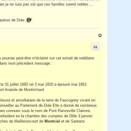
 je ne suis pas sûr que ces familles soient nobles ...
f autour de Dole.
H
a
u
t
ourras peut-être m'éclairer sur cet extrait de nobiliaire
rlé dans mon précédent message :
le 31 juillet 1892 né 3 mai 1820 a épousé mai 1852
ert Anatole de Montrichard
 Vesoul et amodiataire de la terre de Faucogney vivant en
ut conseiller au Parlement de Dole Elle a donné de nombreux
hes connues sous le nom de Pont Ranzeville Clairons
résident en la chambre des comptes de Dôle 3 janvier
anches de Mailleroncourt de
Montciel
et de Santans