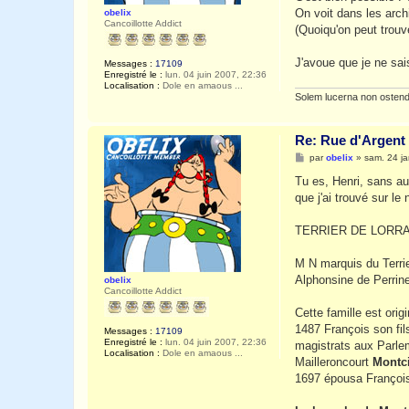
On voit dans les arch
obelix
Cancoillotte Addict
(Quoiqu'on peut trouv
J'avoue que je ne sais
Messages :
17109
Enregistré le :
lun. 04 juin 2007, 22:36
Localisation :
Dole en amaous ...
Solem lucerna non ostend
Re: Rue d'Argent 
M
par
obelix
»
sam. 24 ja
e
s
Tu es, Henri, sans au
s
que j'ai trouvé sur l
a
g
e
TERRIER DE LORR
M N marquis du Terrie
Alphonsine de Perrin
obelix
Cancoillotte Addict
Cette famille est ori
1487 François son fils
Messages :
17109
Enregistré le :
lun. 04 juin 2007, 22:36
magistrats aux Parle
Localisation :
Dole en amaous ...
Mailleroncourt
Montci
1697 épousa Franço