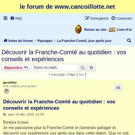
le forum de www.cancoillotte.net
FAQ
S’enregistrer
Connexion
Retour au site
Livre d'or
R
Index du forum
Paysages
La Franche-Comté, jour après jour
e
Découvrir la Franche-Comté au quotidien : vos
c
conseils et expériences
h
Rechercher
Recherche avancée
Répondre
e
1 message • Page
1
sur
1
r
geraldine
c
Une cuillère pour goûter
h
e
Découvrir la Franche-Comté au quotidien : vos
r
conseils et expériences
M
sam. 13 déc. 2025, 21:50
e
s
Bonjour à tous,
s
Je me passionne pour la Franche-Comté et j'aimerais partager et
a
g
découvrir vos expériences jour après jour dans cette région. Que ce soit