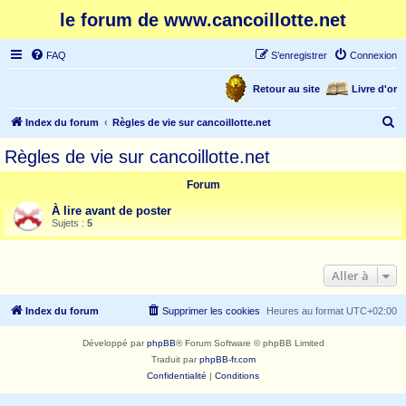
le forum de www.cancoillotte.net
FAQ
S’enregistrer
Connexion
Retour au site
Livre d'or
R
Index du forum
Règles de vie sur cancoillotte.net
e
Règles de vie sur cancoillotte.net
c
Forum
h
e
À lire avant de poster
Sujets :
5
r
c
Aller à
h
e
Index du forum
Supprimer les cookies
Heures au format
UTC+02:00
r
Développé par
phpBB
® Forum Software © phpBB Limited
Traduit par
phpBB-fr.com
Confidentialité
|
Conditions