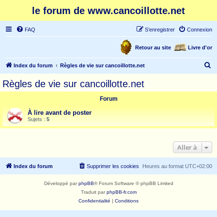
le forum de www.cancoillotte.net
FAQ
S’enregistrer
Connexion
Retour au site
Livre d'or
R
Index du forum
Règles de vie sur cancoillotte.net
e
Règles de vie sur cancoillotte.net
c
Forum
h
e
À lire avant de poster
Sujets :
5
r
c
Aller à
h
e
Index du forum
Supprimer les cookies
Heures au format
UTC+02:00
r
Développé par
phpBB
® Forum Software © phpBB Limited
Traduit par
phpBB-fr.com
Confidentialité
|
Conditions