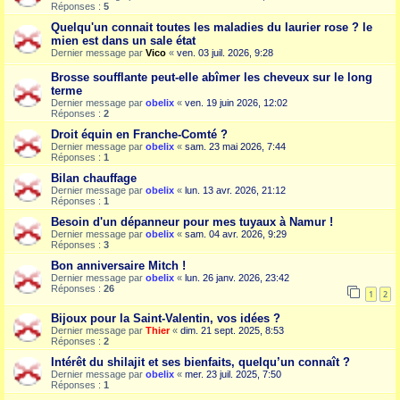
Réponses :
5
Quelqu'un connait toutes les maladies du laurier rose ? le
mien est dans un sale état
Dernier message par
Vico
«
ven. 03 juil. 2026, 9:28
Brosse soufflante peut-elle abîmer les cheveux sur le long
terme
Dernier message par
obelix
«
ven. 19 juin 2026, 12:02
Réponses :
2
Droit équin en Franche-Comté ?
Dernier message par
obelix
«
sam. 23 mai 2026, 7:44
Réponses :
1
Bilan chauffage
Dernier message par
obelix
«
lun. 13 avr. 2026, 21:12
Réponses :
1
Besoin d'un dépanneur pour mes tuyaux à Namur !
Dernier message par
obelix
«
sam. 04 avr. 2026, 9:29
Réponses :
3
Bon anniversaire Mitch !
Dernier message par
obelix
«
lun. 26 janv. 2026, 23:42
Réponses :
26
1
2
Bijoux pour la Saint-Valentin, vos idées ?
Dernier message par
Thier
«
dim. 21 sept. 2025, 8:53
Réponses :
2
Intérêt du shilajit et ses bienfaits, quelqu’un connaît ?
Dernier message par
obelix
«
mer. 23 juil. 2025, 7:50
Réponses :
1