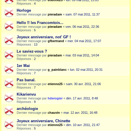
Dernier message par
etienne25
«
lun. 09 mai 2011, 13:05
Réponses :
4
Horloge
Dernier message par
pieradam
«
sam. 07 mai 2011, 11:37
Hello !! les Francomtois...
Dernier message par
pieradam
«
ven. 06 mai 2011, 22:36
Réponses :
5
Joyeux anniversiare, not' GF !
Dernier message par
gfbertrand
«
mer. 04 mai 2011, 17:07
Réponses :
13
Le saviez-vous ?
Dernier message par
pieradam
«
mar. 03 mai 2011, 14:04
Réponses :
2
1er Mai
Dernier message par
g_painblanc
«
lun. 02 mai 2011, 20:31
Réponses :
7
Pas banal.
Dernier message par
etienne25
«
sam. 30 avr. 2011, 21:06
Réponses :
7
Kikarienvu
Dernier message par
hderogier
«
dim. 17 avr. 2011, 8:48
Réponses :
9
archéologie
Dernier message par
chauvin
«
mar. 12 avr. 2011, 16:48
Joyeux anniversiare, Chinette
Dernier message par
etienne25
«
dim. 10 avr. 2011, 21:47
Réponses :
5