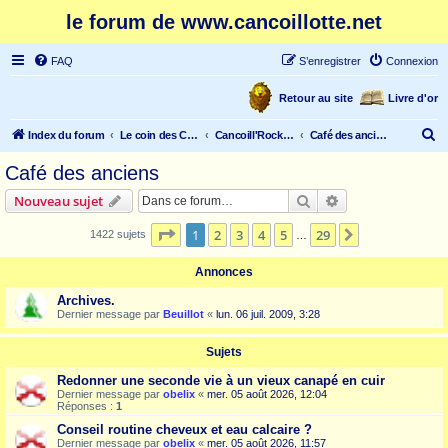
le forum de www.cancoillotte.net
FAQ
S’enregistrer
Connexion
Retour au site
Livre d'or
R
Index du forum
Le coin des Cancoillonautes
Cancoill'Rock Café
Café des anciens
e
Café des anciens
c
Rechercher
Recherche avanc
Nouveau sujet
h
e
Page
1
sur
29
1
2
3
4
5
29
Suivante
1422 sujets
…
r
Annonces
c
Archives.
h
Dernier message par
Beuillot
«
lun. 06 juil. 2009, 3:28
e
r
Sujets
Redonner une seconde vie à un vieux canapé en cuir
Dernier message par
obelix
«
mer. 05 août 2026, 12:04
Réponses :
1
Conseil routine cheveux et eau calcaire ?
Dernier message par
obelix
«
mer. 05 août 2026, 11:57