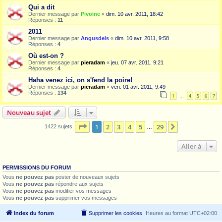
Qui a dit
Dernier message par
Pivoine
«
dim. 10 avr. 2011, 18:42
Réponses :
11
2011
Dernier message par
Angusdels
«
dim. 10 avr. 2011, 9:58
Réponses :
4
Où est-on ?
Dernier message par
pieradam
«
jeu. 07 avr. 2011, 9:21
Réponses :
4
Haha venez ici, on s'fend la poire!
Dernier message par
pieradam
«
ven. 01 avr. 2011, 9:49
Réponses :
134
1
4
5
6
7
…
Nouveau sujet
Page
1
sur
29
1
2
3
4
5
29
Suivante
1422 sujets
…
Aller à
PERMISSIONS DU FORUM
Vous
ne pouvez pas
poster de nouveaux sujets
Vous
ne pouvez pas
répondre aux sujets
Vous
ne pouvez pas
modifier vos messages
Vous
ne pouvez pas
supprimer vos messages
Index du forum
Supprimer les cookies
Heures au format
UTC+02:00