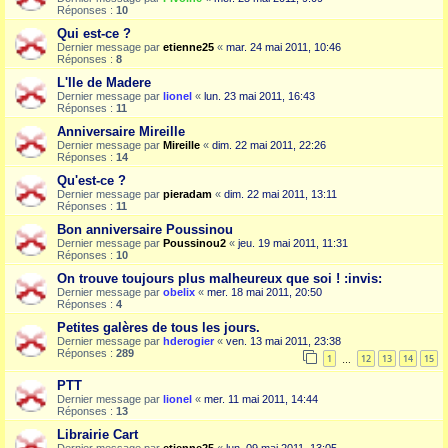
Réponses :
10
Qui est-ce ?
Dernier message par
etienne25
«
mar. 24 mai 2011, 10:46
Réponses :
8
L'Ile de Madere
Dernier message par
lionel
«
lun. 23 mai 2011, 16:43
Réponses :
11
Anniversaire Mireille
Dernier message par
Mireille
«
dim. 22 mai 2011, 22:26
Réponses :
14
Qu'est-ce ?
Dernier message par
pieradam
«
dim. 22 mai 2011, 13:11
Réponses :
11
Bon anniversaire Poussinou
Dernier message par
Poussinou2
«
jeu. 19 mai 2011, 11:31
Réponses :
10
On trouve toujours plus malheureux que soi ! :invis:
Dernier message par
obelix
«
mer. 18 mai 2011, 20:50
Réponses :
4
Petites galères de tous les jours.
Dernier message par
hderogier
«
ven. 13 mai 2011, 23:38
Réponses :
289
1
12
13
14
15
…
PTT
Dernier message par
lionel
«
mer. 11 mai 2011, 14:44
Réponses :
13
Librairie Cart