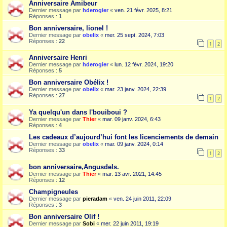
Anniversaire Amibeur
Dernier message par
hderogier
«
ven. 21 févr. 2025, 8:21
Réponses :
1
Bon anniversaire, lionel !
Dernier message par
obelix
«
mer. 25 sept. 2024, 7:03
Réponses :
22
1
2
Anniversaire Henri
Dernier message par
hderogier
«
lun. 12 févr. 2024, 19:20
Réponses :
5
Bon anniversaire Obélix !
Dernier message par
obelix
«
mar. 23 janv. 2024, 22:39
Réponses :
27
1
2
Ya quelqu'un dans l'bouiboui ?
Dernier message par
Thier
«
mar. 09 janv. 2024, 6:43
Réponses :
4
Les cadeaux d’aujourd’hui font les licenciements de demain
Dernier message par
obelix
«
mar. 09 janv. 2024, 0:14
Réponses :
33
1
2
bon anniversaire,Angusdels.
Dernier message par
Thier
«
mar. 13 avr. 2021, 14:45
Réponses :
12
Champigneules
Dernier message par
pieradam
«
ven. 24 juin 2011, 22:09
Réponses :
3
Bon anniversaire Olif !
Dernier message par
Sobi
«
mer. 22 juin 2011, 19:19