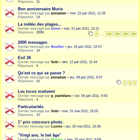
Réponses :
11
Bon anniversaire Murie
Dernier message par
pieradam
«
mer. 22 juin 2011, 12:35
Réponses :
14
La météo des plages...
Dernier message par
lionel
«
mar. 21 juin 2011, 15:11
Réponses :
2898
1
142
143
144
145
…
2000 messages
Dernier message par
Beuillot
«
jeu. 16 juin 2011, 22:57
Réponses :
14
Exil 26
Dernier message par
Sobi
«
dim. 12 juin 2011, 11:44
Réponses :
5
Qu'est ce qui se passe ?
Dernier message par
pieradam
«
jeu. 09 juin 2011, 9:57
Réponses :
41
1
2
3
Les locos motivent
Dernier message par
g_painblanc
«
lun. 06 juin 2011, 9:50
Réponses :
4
Particularités
Dernier message par
Sobi
«
mar. 31 mai 2011, 19:20
Réponses :
13
1° prix concours photo.
Dernier message par
Luzine
«
jeu. 26 mai 2011, 16:38
"Vingt ans, le bel âge"
Dernier message par
Pivoine
«
mer. 25 mai 2011, 9:09