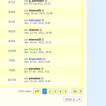
par
g_painblanc
8713
lun. 02 mai 2011, 20:31
par
etienne25
9088
sam. 30 avr. 2011, 21:06
par
hderogier
9145
dim. 17 avr. 2011, 8:48
par
chauvin
6819
mar. 12 avr. 2011, 16:48
par
etienne25
8394
dim. 10 avr. 2011, 21:47
par
Pivoine
10046
dim. 10 avr. 2011, 18:42
par
Angusdels
7995
dim. 10 avr. 2011, 9:58
par
pieradam
7699
jeu. 07 avr. 2011, 9:21
par
pieradam
66705
ven. 01 avr. 2011, 9:49
Page
1
sur
29
1
2
3
4
5
29
Suivante
1422 sujets
…
Aller à