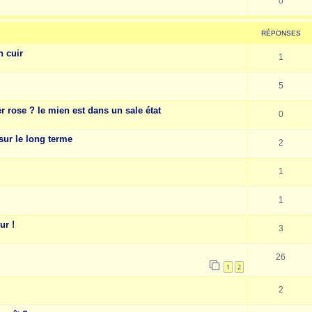
0
RÉPONSES
n cuir
1
5
r rose ? le mien est dans un sale état
0
sur le long terme
2
1
1
ur !
3
26
1
2
2