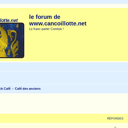
le forum de
www.cancoillotte.net
Le franc-parler Comtois !
ck Café
Café des anciens
cher
cherche avancée
RÉPONSES