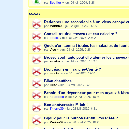
par
Beuillot
»
lun. 06 juil. 2009, 3:28
SUJETS
Redonner une seconde vie à un vieux canapé e
par
Monnier
»
jeu. 23 juil. 2026, 15:06
Conseil routine cheveux et eau calcaire ?
par
obelix
»
mer. 01 avr. 2026, 20:02
Quelqu'un connait toutes les maladies du laurie
par
Vico
»
ven. 03 juil. 2026, 9:28
Brosse soufflante peut-elle abîmer les cheveux 
par
arnette
»
mar. 16 juin 2026, 10:27
Droit équin en Franche-Comté ?
par
arnette
»
jeu. 21 mai 2026, 14:21
Bilan chauffage
par
June
»
lun. 13 avr. 2026, 14:01
Besoin d'un dépanneur pour mes tuyaux à Nam
par
hderogier
»
jeu. 02 avr. 2026, 10:40
Bon anniversaire Mitch !
par
Thierry39
»
lun. 26 juil. 2010, 6:51
Bijoux pour la Saint-Valentin, vos idées ?
par
Marion67
»
jeu. 28 août 2025, 16:45