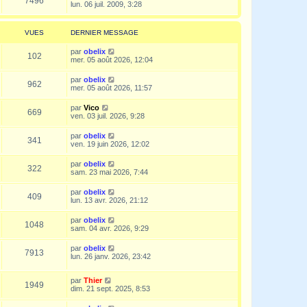
7496
lun. 06 juil. 2009, 3:28
VUES
DERNIER MESSAGE
par
obelix
102
mer. 05 août 2026, 12:04
par
obelix
962
mer. 05 août 2026, 11:57
par
Vico
669
ven. 03 juil. 2026, 9:28
par
obelix
341
ven. 19 juin 2026, 12:02
par
obelix
322
sam. 23 mai 2026, 7:44
par
obelix
409
lun. 13 avr. 2026, 21:12
par
obelix
1048
sam. 04 avr. 2026, 9:29
par
obelix
7913
lun. 26 janv. 2026, 23:42
par
Thier
1949
dim. 21 sept. 2025, 8:53