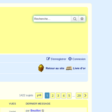
Rechercher
Recherche avancé
S’enregistrer
Connexion
Retour au site
Livre d'or
Page
1
sur
29
1
2
3
4
5
29
Suivante
1422 sujets
…
VUES
DERNIER MESSAGE
par
Beuillot