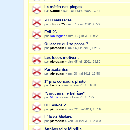
La météo des plages...
par
Karine
»
sam. 01 mars 2008, 13:24
2000 messages
par
etienne25
»
mer. 15 juin 2011, 8:56
Exil 26
par
hderogier
»
dim. 12 juin 2011, 8:29
Qu'est ce qui se passe ?
par
pieradam
»
lun. 06 juin 2011, 17:45
Les locos motivent
par
pieradam
»
dim. 05 juin 2011, 23:39
Particularités
par
pieradam
»
lun. 30 mai 2011, 12:50
1° prix concours photo.
par
Luzine
»
jeu. 26 mai 2011, 16:38
"Vingt ans, le bel âge"
par
Murie
»
sam. 21 mai 2011, 7:22
Qui est-ce ?
par
pieradam
»
dim. 22 mai 2011, 13:16
L'Ile de Madere
par
pieradam
»
ven. 20 mai 2011, 23:08
Anniversaire Mireille