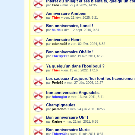
Intérêt du shilajit et ses bienfaits, quelqu’un co
par
Fabi
»
mar. 22 juil. 2025, 14:35
Anniversaire Amibeur
par
Thier
»
ven. 21 févr. 2025, 5:21
Bon anniversaire, lionel !
par
Murie
»
dim. 12 sept. 2010, 0:34
Anniversaire Henri
par
etienne25
»
ven. 02 févr. 2024, 8:32
Bon anniversaire Obélix !
par
Thierry39
»
mar. 19 avr. 2011, 6:53
Ya quelqu'un dans l'bouiboui ?
par
Thier
»
jeu. 13 oct. 2022, 17:16
Les cadeaux d’aujourd’hui font les licencieme
par
Perle39
»
mer. 27 déc. 2006, 12:27
bon anniversaire,Angusdels.
par
hderogier
»
mer. 13 avr. 2011, 6:41
Champigneules
par
pieradam
»
ven. 24 juin 2011, 16:56
Bon anniversaire Olif !
par
Karine
»
mar. 21 juin 2011, 6:58
Bon anniversaire Murie
par
Thierry39
»
sam. 11 juin 2011, 0:37