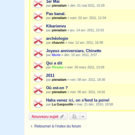
1er Mai
par
pieradam
»
dim. 01 mai 2011, 10:28
Pas banal.
par
pieradam
»
sam. 02 avr. 2011, 12:34
Kikarienvu
par
pieradam
»
jeu. 14 avr. 2011, 15:53
archéologie
par
chauvin
»
mar. 12 avr. 2011, 16:48
Joyeux anniversiare, Chinette
par
Murie
»
dim. 10 avr. 2011, 8:57
Qui a dit
par
Pivoine
»
mer. 30 mars 2011, 13:28
2011
par
pieradam
»
ven. 08 avr. 2011, 18:36
Où est-on ?
par
pieradam
»
mer. 06 avr. 2011, 14:02
Haha venez ici, on s'fend la poire!
par
La Gargouille
»
mar. 21 déc. 2010, 18:58
Nouveau sujet
Retourner à l’index du forum