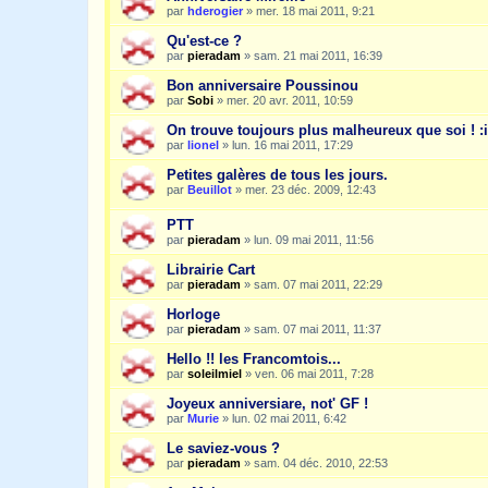
par
hderogier
»
mer. 18 mai 2011, 9:21
Qu'est-ce ?
par
pieradam
»
sam. 21 mai 2011, 16:39
Bon anniversaire Poussinou
par
Sobi
»
mer. 20 avr. 2011, 10:59
On trouve toujours plus malheureux que soi ! :i
par
lionel
»
lun. 16 mai 2011, 17:29
Petites galères de tous les jours.
par
Beuillot
»
mer. 23 déc. 2009, 12:43
PTT
par
pieradam
»
lun. 09 mai 2011, 11:56
Librairie Cart
par
pieradam
»
sam. 07 mai 2011, 22:29
Horloge
par
pieradam
»
sam. 07 mai 2011, 11:37
Hello !! les Francomtois...
par
soleilmiel
»
ven. 06 mai 2011, 7:28
Joyeux anniversiare, not' GF !
par
Murie
»
lun. 02 mai 2011, 6:42
Le saviez-vous ?
par
pieradam
»
sam. 04 déc. 2010, 22:53