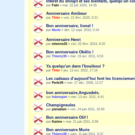
Intérêt du shilajit et ses bienfaits, quelqu’un co
par
Fabi
»
mar. 22 juil. 2025, 14:35
Anniversaire Amibeur
par
Thier
»
ven. 21 févr. 2025, 5:21
Bon anniversaire, lionel !
par
Murie
»
dim. 12 sept. 2010, 0:34
Anniversaire Henri
par
etienne25
»
ven. 02 févr. 2024, 8:32
Bon anniversaire Obélix !
par
Thierry39
»
mar. 19 avr. 2011, 6:53
Ya quelqu'un dans l'bouiboui ?
par
Thier
»
jeu. 13 oct. 2022, 17:16
Les cadeaux d’aujourd’hui font les licencieme
par
Perle39
»
mer. 27 déc. 2006, 12:27
bon anniversaire,Angusdels.
par
hderogier
»
mer. 13 avr. 2011, 6:41
Champigneules
par
pieradam
»
ven. 24 juin 2011, 16:56
Bon anniversaire Olif !
par
Karine
»
mar. 21 juin 2011, 6:58
Bon anniversaire Murie
par
Thierry39
»
sam. 11 juin 2011, 0:37