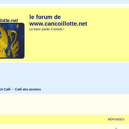
le forum de
www.cancoillotte.net
Le franc-parler Comtois !
ck Café
Café des anciens
cher
cherche avancée
RÉPONSES