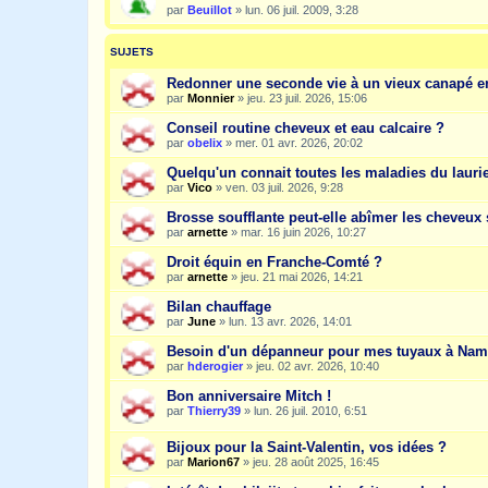
par
Beuillot
»
lun. 06 juil. 2009, 3:28
SUJETS
Redonner une seconde vie à un vieux canapé e
par
Monnier
»
jeu. 23 juil. 2026, 15:06
Conseil routine cheveux et eau calcaire ?
par
obelix
»
mer. 01 avr. 2026, 20:02
Quelqu'un connait toutes les maladies du laurie
par
Vico
»
ven. 03 juil. 2026, 9:28
Brosse soufflante peut-elle abîmer les cheveux 
par
arnette
»
mar. 16 juin 2026, 10:27
Droit équin en Franche-Comté ?
par
arnette
»
jeu. 21 mai 2026, 14:21
Bilan chauffage
par
June
»
lun. 13 avr. 2026, 14:01
Besoin d'un dépanneur pour mes tuyaux à Nam
par
hderogier
»
jeu. 02 avr. 2026, 10:40
Bon anniversaire Mitch !
par
Thierry39
»
lun. 26 juil. 2010, 6:51
Bijoux pour la Saint-Valentin, vos idées ?
par
Marion67
»
jeu. 28 août 2025, 16:45