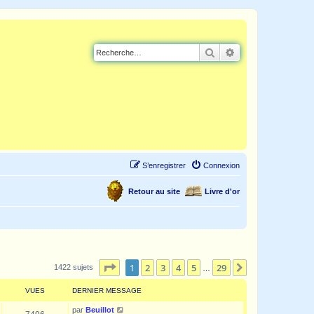
Rechercher
Recherche avancé
S’enregistrer
Connexion
Retour au site
Livre d'or
Page
1
sur
29
1
2
3
4
5
29
Suivante
1422 sujets
…
VUES
DERNIER MESSAGE
par
Beuillot