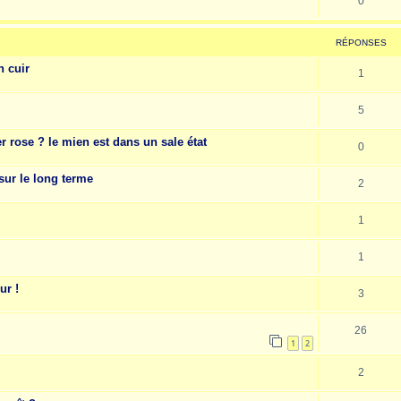
0
RÉPONSES
n cuir
1
5
r rose ? le mien est dans un sale état
0
sur le long terme
2
1
1
ur !
3
26
1
2
2