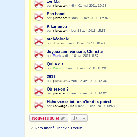
1er Mai
par
pieradam
»
dim. 01 mai 2011, 10:28
Pas banal.
par
pieradam
»
sam. 02 avr. 2011, 12:34
Kikarienvu
par
pieradam
»
jeu. 14 avr. 2011, 15:53
archéologie
par
chauvin
»
mar. 12 avr. 2011, 16:48
Joyeux anniversiare, Chinette
par
Murie
»
dim. 10 avr. 2011, 8:57
Qui a dit
par
Pivoine
»
mer. 30 mars 2011, 13:28
2011
par
pieradam
»
ven. 08 avr. 2011, 18:36
Où est-on ?
par
pieradam
»
mer. 06 avr. 2011, 14:02
Haha venez ici, on s'fend la poire!
par
La Gargouille
»
mar. 21 déc. 2010, 18:58
Nouveau sujet
Retourner à l’index du forum