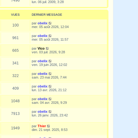
7496
lun. 06 juil. 2009, 3:28
VUES
DERNIER MESSAGE
par
obelix
100
mer. 05 août 2026, 12:04
par
obelix
961
mer. 05 août 2026, 11:57
par
Vico
665
ven. 03 juil. 2026, 9:28
par
obelix
341
ven. 19 juin 2026, 12:02
par
obelix
322
sam. 23 mai 2026, 7:44
par
obelix
409
lun. 13 avr. 2026, 21:12
par
obelix
1048
sam. 04 avr. 2026, 9:29
par
obelix
7913
lun. 26 janv. 2026, 23:42
par
Thier
1949
dim. 21 sept. 2025, 8:53