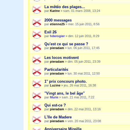
La météo des plages...
par
Karine
»
sam. 01 mars 2008, 13:24
2000 messages
par
etienne25
»
mer. 15 juin 2011, 8:56
Exil 26
par
hderogier
»
dim. 12 juin 2011, 8:29
Qu'est ce qui se passe ?
par
pieradam
»
lun. 06 juin 2011, 17:45
Les locos motivent
par
pieradam
»
dim. 05 juin 2011, 23:39
Particularités
par
pieradam
»
lun. 30 mai 2011, 12:50
1° prix concours photo.
par
Luzine
»
jeu. 26 mai 2011, 16:38
"Vingt ans, le bel âge"
par
Murie
»
sam. 21 mai 2011, 7:22
Qui est-ce ?
par
pieradam
»
dim. 22 mai 2011, 13:16
L'Ile de Madere
par
pieradam
»
ven. 20 mai 2011, 23:08
Anniversaire Mireille