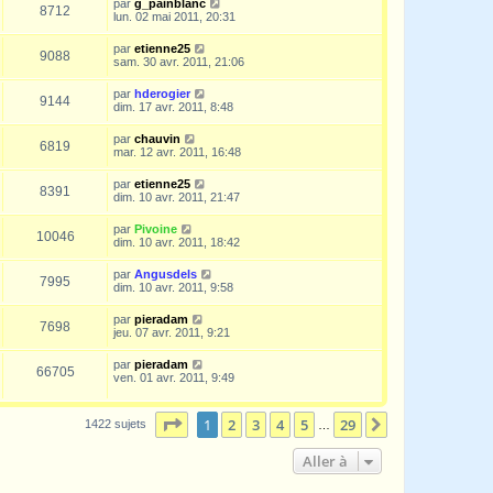
par
g_painblanc
8712
lun. 02 mai 2011, 20:31
par
etienne25
9088
sam. 30 avr. 2011, 21:06
par
hderogier
9144
dim. 17 avr. 2011, 8:48
par
chauvin
6819
mar. 12 avr. 2011, 16:48
par
etienne25
8391
dim. 10 avr. 2011, 21:47
par
Pivoine
10046
dim. 10 avr. 2011, 18:42
par
Angusdels
7995
dim. 10 avr. 2011, 9:58
par
pieradam
7698
jeu. 07 avr. 2011, 9:21
par
pieradam
66705
ven. 01 avr. 2011, 9:49
Page
1
sur
29
1
2
3
4
5
29
Suivante
1422 sujets
…
Aller à