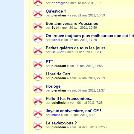
par
hderogier
»
mer. 18 mai 2011, 9:21
Qu'est-ce ?
par
pieradam
»
sam. 21 mai 2011, 16:39
Bon anniversaire Poussinou
par
Sobi
»
mer. 20 avr. 2011, 10:59
On trouve toujours plus malheureux que soi ! :i
par
lionel
»
lun. 16 mai 2011, 17:29
Petites galères de tous les jours.
par
Beuillot
»
mer. 23 déc. 2009, 12:43
PTT
par
pieradam
»
lun. 09 mai 2011, 11:56
Librairie Cart
par
pieradam
»
sam. 07 mai 2011, 22:29
Horloge
par
pieradam
»
sam. 07 mai 2011, 11:37
Hello !! les Francomtois...
par
soleilmiel
»
ven. 06 mai 2011, 7:28
Joyeux anniversiare, not' GF !
par
Murie
»
lun. 02 mai 2011, 6:42
Le saviez-vous ?
par
pieradam
»
sam. 04 déc. 2010, 22:53