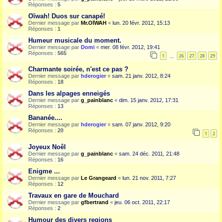
Réponses :
5
Oïwah! Duos sur canapé!
Dernier message par
Mr.OÏWAH
«
lun. 20 févr. 2012, 15:13
Réponses :
1
Humeur musicale du moment.
Dernier message par
Domi
«
mer. 08 févr. 2012, 19:41
Réponses :
565
1
26
27
28
29
…
Charmante soirée, n'est ce pas ?
Dernier message par
hderogier
«
sam. 21 janv. 2012, 8:24
Réponses :
18
Dans les alpages enneigés
Dernier message par
g_painblanc
«
dim. 15 janv. 2012, 17:31
Réponses :
13
Bananée....
Dernier message par
hderogier
«
sam. 07 janv. 2012, 9:20
Réponses :
20
1
2
Joyeux Noêl
Dernier message par
g_painblanc
«
sam. 24 déc. 2011, 21:48
Réponses :
16
Enigme ...
Dernier message par
Le Grangeard
«
lun. 21 nov. 2011, 7:27
Réponses :
12
Travaux en gare de Mouchard
Dernier message par
gfbertrand
«
jeu. 06 oct. 2011, 22:17
Réponses :
2
Humour des divers regions