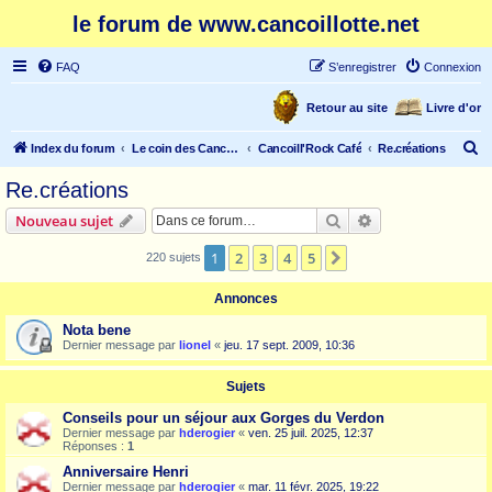
le forum de www.cancoillotte.net
FAQ
S’enregistrer
Connexion
Retour au site
Livre d'or
R
Index du forum
Le coin des Cancoillonautes
Cancoill'Rock Café
Re.créations
e
Re.créations
c
Rechercher
Recherche avanc
Nouveau sujet
h
e
1
2
3
4
5
Suivante
220 sujets
r
Annonces
c
Nota bene
h
Dernier message par
lionel
«
jeu. 17 sept. 2009, 10:36
e
r
Sujets
Conseils pour un séjour aux Gorges du Verdon
Dernier message par
hderogier
«
ven. 25 juil. 2025, 12:37
Réponses :
1
Anniversaire Henri
Dernier message par
hderogier
«
mar. 11 févr. 2025, 19:22