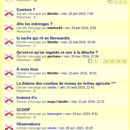
Réponses :
52
1
2
3
Comtois ?
Dernier message par
Mireille
«
mer. 26 juin 2019, 7:00
Réponses :
2
Allo les méninges ?
Dernier message par
etienne25
«
lun. 24 juin 2019, 8:50
Réponses :
7
la vache qui rit en Normandie
Dernier message par
Mireille
«
mar. 22 mai 2018, 20:36
Réponses :
7
Qu'est-ce qu'on regarde ce soir à la téloche ?
Dernier message par
gentiane
«
ven. 18 nov. 2016, 17:06
Réponses :
1090
1
52
53
54
55
…
A vous tous
Dernier message par
Mireille
«
mar. 12 janv. 2016, 18:41
Réponses :
7
La théorie des courbes de niveau en milieu agricole ^^
Dernier message par
obelix
«
dim. 02 août 2015, 11:41
Réponses :
2
histoire d'o
Dernier message par
maya l'abeille
«
mar. 21 juil. 2015, 21:31
SCOOP
Dernier message par
hderogier
«
ven. 24 avr. 2015, 8:51
Réponses :
3
Observations
Dernier message par
obelix
«
lun. 06 avr. 2015, 19:29