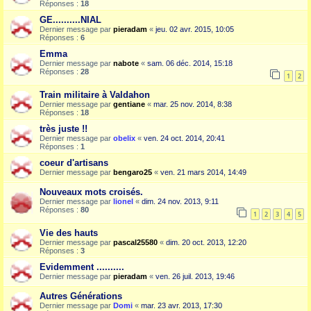
Réponses :
18
GE..........NIAL
Dernier message par
pieradam
«
jeu. 02 avr. 2015, 10:05
Réponses :
6
Emma
Dernier message par
nabote
«
sam. 06 déc. 2014, 15:18
Réponses :
28
1
2
Train militaire à Valdahon
Dernier message par
gentiane
«
mar. 25 nov. 2014, 8:38
Réponses :
18
très juste !!
Dernier message par
obelix
«
ven. 24 oct. 2014, 20:41
Réponses :
1
coeur d'artisans
Dernier message par
bengaro25
«
ven. 21 mars 2014, 14:49
Nouveaux mots croisés.
Dernier message par
lionel
«
dim. 24 nov. 2013, 9:11
Réponses :
80
1
2
3
4
5
Vie des hauts
Dernier message par
pascal25580
«
dim. 20 oct. 2013, 12:20
Réponses :
3
Evidemment ..........
Dernier message par
pieradam
«
ven. 26 juil. 2013, 19:46
Autres Générations
Dernier message par
Domi
«
mar. 23 avr. 2013, 17:30