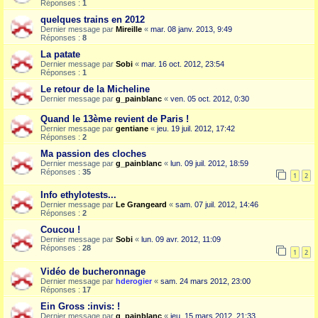
Réponses :
1
quelques trains en 2012
Dernier message par
Mireille
«
mar. 08 janv. 2013, 9:49
Réponses :
8
La patate
Dernier message par
Sobi
«
mar. 16 oct. 2012, 23:54
Réponses :
1
Le retour de la Micheline
Dernier message par
g_painblanc
«
ven. 05 oct. 2012, 0:30
Quand le 13ème revient de Paris !
Dernier message par
gentiane
«
jeu. 19 juil. 2012, 17:42
Réponses :
2
Ma passion des cloches
Dernier message par
g_painblanc
«
lun. 09 juil. 2012, 18:59
Réponses :
35
1
2
Info ethylotests...
Dernier message par
Le Grangeard
«
sam. 07 juil. 2012, 14:46
Réponses :
2
Coucou !
Dernier message par
Sobi
«
lun. 09 avr. 2012, 11:09
Réponses :
28
1
2
Vidéo de bucheronnage
Dernier message par
hderogier
«
sam. 24 mars 2012, 23:00
Réponses :
17
Ein Gross :invis: !
Dernier message par
g_painblanc
«
jeu. 15 mars 2012, 21:33