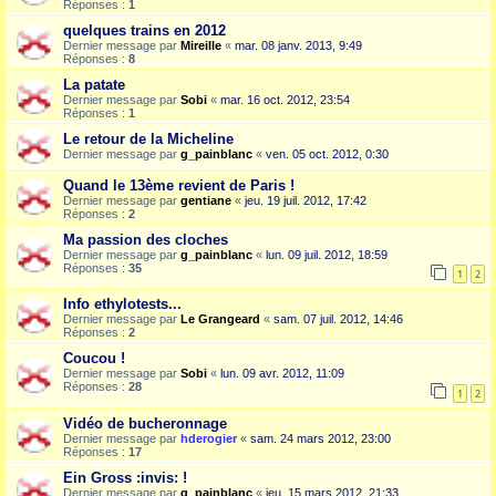
Réponses :
1
quelques trains en 2012
Dernier message par
Mireille
«
mar. 08 janv. 2013, 9:49
Réponses :
8
La patate
Dernier message par
Sobi
«
mar. 16 oct. 2012, 23:54
Réponses :
1
Le retour de la Micheline
Dernier message par
g_painblanc
«
ven. 05 oct. 2012, 0:30
Quand le 13ème revient de Paris !
Dernier message par
gentiane
«
jeu. 19 juil. 2012, 17:42
Réponses :
2
Ma passion des cloches
Dernier message par
g_painblanc
«
lun. 09 juil. 2012, 18:59
Réponses :
35
1
2
Info ethylotests...
Dernier message par
Le Grangeard
«
sam. 07 juil. 2012, 14:46
Réponses :
2
Coucou !
Dernier message par
Sobi
«
lun. 09 avr. 2012, 11:09
Réponses :
28
1
2
Vidéo de bucheronnage
Dernier message par
hderogier
«
sam. 24 mars 2012, 23:00
Réponses :
17
Ein Gross :invis: !
Dernier message par
g_painblanc
«
jeu. 15 mars 2012, 21:33