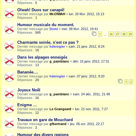
Réponses :
5
Oïwah! Duos sur canapé!
Dernier message par
Mr.OÏWAH
«
lun. 20 févr. 2012, 15:13
Réponses :
1
Humeur musicale du moment.
Dernier message par
Domi
«
mer. 08 févr. 2012, 19:41
Réponses :
565
1
26
27
28
29
…
Charmante soirée, n'est ce pas ?
Dernier message par
hderogier
«
sam. 21 janv. 2012, 8:24
Réponses :
18
Dans les alpages enneigés
Dernier message par
g_painblanc
«
dim. 15 janv. 2012, 17:31
Réponses :
13
Bananée....
Dernier message par
hderogier
«
sam. 07 janv. 2012, 9:20
Réponses :
20
1
2
Joyeux Noêl
Dernier message par
g_painblanc
«
sam. 24 déc. 2011, 21:48
Réponses :
16
Enigme ...
Dernier message par
Le Grangeard
«
lun. 21 nov. 2011, 7:27
Réponses :
12
Travaux en gare de Mouchard
Dernier message par
gfbertrand
«
jeu. 06 oct. 2011, 22:17
Réponses :
2
Humour des divers regions