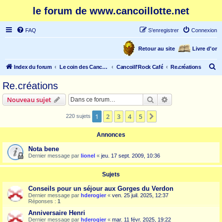
le forum de www.cancoillotte.net
FAQ
S’enregistrer
Connexion
Retour au site
Livre d'or
R
Index du forum
Le coin des Cancoillonautes
Cancoill'Rock Café
Re.créations
e
Re.créations
c
Rechercher
Recherche avanc
Nouveau sujet
h
e
1
2
3
4
5
Suivante
220 sujets
r
Annonces
c
Nota bene
h
Dernier message par
lionel
«
jeu. 17 sept. 2009, 10:36
e
r
Sujets
Conseils pour un séjour aux Gorges du Verdon
Dernier message par
hderogier
«
ven. 25 juil. 2025, 12:37
Réponses :
1
Anniversaire Henri
Dernier message par
hderogier
«
mar. 11 févr. 2025, 19:22