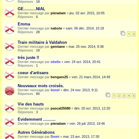
Réponses :
18
GE..........NIAL
Dernier message par
pieradam
«
jeu. 02 avr. 2015, 10:05
Réponses :
6
Emma
Dernier message par
nabote
«
sam. 06 déc. 2014, 15:18
Réponses :
28
1
2
Train militaire à Valdahon
Dernier message par
gentiane
«
mar. 25 nov. 2014, 8:38
Réponses :
18
très juste !!
Dernier message par
obelix
«
ven. 24 oct. 2014, 20:41
Réponses :
1
coeur d'artisans
Dernier message par
bengaro25
«
ven. 21 mars 2014, 14:49
Nouveaux mots croisés.
Dernier message par
lionel
«
dim. 24 nov. 2013, 9:11
Réponses :
80
1
2
3
4
5
Vie des hauts
Dernier message par
pascal25580
«
dim. 20 oct. 2013, 12:20
Réponses :
3
Evidemment ..........
Dernier message par
pieradam
«
ven. 26 juil. 2013, 19:46
Autres Générations
Dernier message par
Domi
«
mar. 23 avr. 2013, 17:30