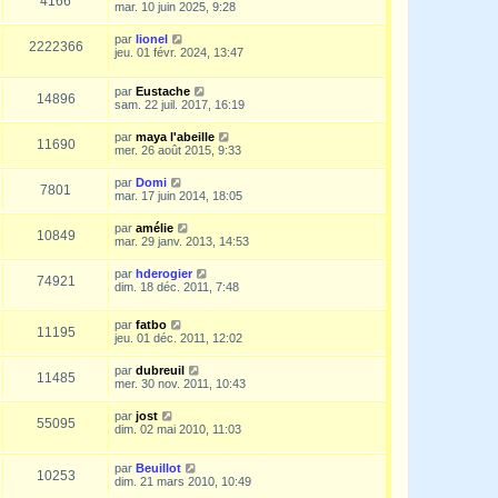
4166
mar. 10 juin 2025, 9:28
par
lionel
2222366
jeu. 01 févr. 2024, 13:47
par
Eustache
14896
sam. 22 juil. 2017, 16:19
par
maya l'abeille
11690
mer. 26 août 2015, 9:33
par
Domi
7801
mar. 17 juin 2014, 18:05
par
amélie
10849
mar. 29 janv. 2013, 14:53
par
hderogier
74921
dim. 18 déc. 2011, 7:48
par
fatbo
11195
jeu. 01 déc. 2011, 12:02
par
dubreuil
11485
mer. 30 nov. 2011, 10:43
par
jost
55095
dim. 02 mai 2010, 11:03
par
Beuillot
10253
dim. 21 mars 2010, 10:49