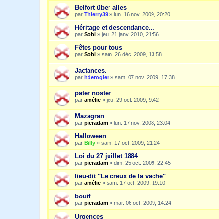
Belfort über alles
par
Thierry39
»
lun. 16 nov. 2009, 20:20
Héritage et descendance...
par
Sobi
»
jeu. 21 janv. 2010, 21:56
Fêtes pour tous
par
Sobi
»
sam. 26 déc. 2009, 13:58
Jactances.
par
hderogier
»
sam. 07 nov. 2009, 17:38
pater noster
par
amélie
»
jeu. 29 oct. 2009, 9:42
Mazagran
par
pieradam
»
lun. 17 nov. 2008, 23:04
Halloween
par
Billy
»
sam. 17 oct. 2009, 21:24
Loi du 27 juillet 1884
par
pieradam
»
dim. 25 oct. 2009, 22:45
lieu-dit "Le creux de la vache"
par
amélie
»
sam. 17 oct. 2009, 19:10
bouif
par
pieradam
»
mar. 06 oct. 2009, 14:24
Urgences