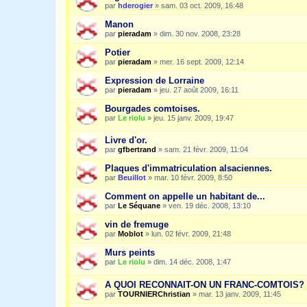
par
hderogier
»
sam. 03 oct. 2009, 16:48
Manon
par
pieradam
»
dim. 30 nov. 2008, 23:28
Potier
par
pieradam
»
mer. 16 sept. 2009, 12:14
Expression de Lorraine
par
pieradam
»
jeu. 27 août 2009, 16:11
Bourgades comtoises.
par
Le riolu
»
jeu. 15 janv. 2009, 19:47
Livre d'or.
par
gfbertrand
»
sam. 21 févr. 2009, 11:04
Plaques d'immatriculation alsaciennes.
par
Beuillot
»
mar. 10 févr. 2009, 8:50
Comment on appelle un habitant de...
par
Le Séquane
»
ven. 19 déc. 2008, 13:10
vin de fremuge
par
Moblot
»
lun. 02 févr. 2009, 21:48
Murs peints
par
Le riolu
»
dim. 14 déc. 2008, 1:47
A QUOI RECONNAIT-ON UN FRANC-COMTOIS?
par
TOURNIERChristian
»
mar. 13 janv. 2009, 11:45