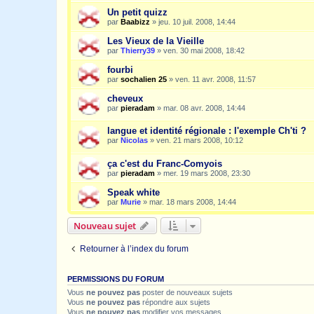
Un petit quizz
par
Baabizz
»
jeu. 10 juil. 2008, 14:44
Les Vieux de la Vieille
par
Thierry39
»
ven. 30 mai 2008, 18:42
fourbi
par
sochalien 25
»
ven. 11 avr. 2008, 11:57
cheveux
par
pieradam
»
mar. 08 avr. 2008, 14:44
langue et identité régionale : l'exemple Ch'ti ?
par
Nicolas
»
ven. 21 mars 2008, 10:12
ça c'est du Franc-Comyois
par
pieradam
»
mer. 19 mars 2008, 23:30
Speak white
par
Murie
»
mar. 18 mars 2008, 14:44
Nouveau sujet
Retourner à l’index du forum
PERMISSIONS DU FORUM
Vous
ne pouvez pas
poster de nouveaux sujets
Vous
ne pouvez pas
répondre aux sujets
Vous
ne pouvez pas
modifier vos messages