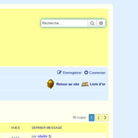
Rechercher
Recherche avancé
S’enregistrer
Connexion
Retour au site
Livre d'or
1
2
Suivante
88 sujets
VUES
DERNIER MESSAGE
par
obelix