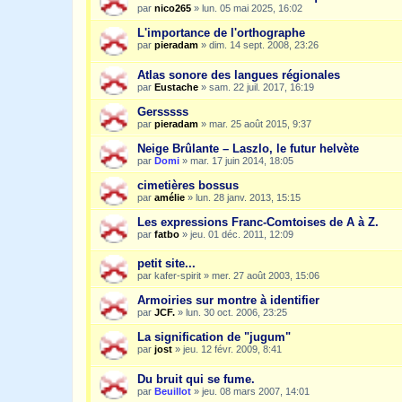
par
nico265
»
lun. 05 mai 2025, 16:02
L'importance de l'orthographe
par
pieradam
»
dim. 14 sept. 2008, 23:26
Atlas sonore des langues régionales
par
Eustache
»
sam. 22 juil. 2017, 16:19
Gersssss
par
pieradam
»
mar. 25 août 2015, 9:37
Neige Brûlante – Laszlo, le futur helvète
par
Domi
»
mar. 17 juin 2014, 18:05
cimetières bossus
par
amélie
»
lun. 28 janv. 2013, 15:15
Les expressions Franc-Comtoises de A à Z.
par
fatbo
»
jeu. 01 déc. 2011, 12:09
petit site...
par
kafer-spirit
»
mer. 27 août 2003, 15:06
Armoiries sur montre à identifier
par
JCF.
»
lun. 30 oct. 2006, 23:25
La signification de "jugum"
par
jost
»
jeu. 12 févr. 2009, 8:41
Du bruit qui se fume.
par
Beuillot
»
jeu. 08 mars 2007, 14:01