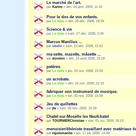
Le marché de l'art.
par
Karine
»
dim. 04 janv. 2009, 11:43
Pour le dos de vos enfants.
par
Le riolu
»
dim. 28 déc. 2008, 18:59
Science & vie
par
Le riolu
»
sam. 27 déc. 2008, 0:48
Marcus Manilius ...
par
obelix
»
sam. 13 déc. 2008, 21:51
ma-sette, mazette, mâsette ...
par
dondon
»
dim. 10 août 2008, 23:18
patères.
par
Le riolu
»
jeu. 20 nov. 2008, 23:26
un acrobate.
par
Le riolu
»
dim. 16 nov. 2008, 22:19
fabriquer son instrument de musique.
par
Le riolu
»
lun. 03 nov. 2008, 15:59
Jeu de quillettes
par
jla
»
sam. 05 nov. 2005, 15:39
Chatel-sur-Moselle les Neufchatel
par
TOURNIERChristian
»
mer. 01 oct. 2008, 16:10
menuisier/ébéniste travaillant avec matériaux é
par
rigolomanite
»
jeu. 17 juil. 2008, 14:49