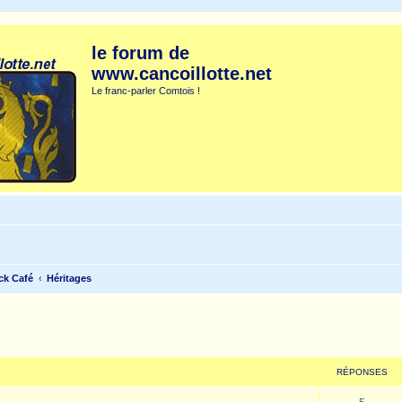
le forum de
www.cancoillotte.net
Le franc-parler Comtois !
ck Café
Héritages
cher
cherche avancée
RÉPONSES