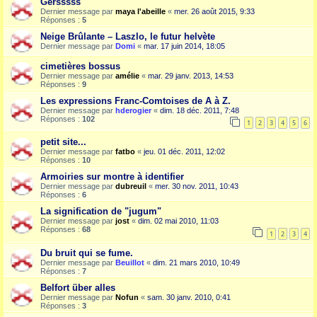
Gersssss
Dernier message par
maya l'abeille
«
mer. 26 août 2015, 9:33
Réponses :
5
Neige Brûlante – Laszlo, le futur helvète
Dernier message par
Domi
«
mar. 17 juin 2014, 18:05
cimetières bossus
Dernier message par
amélie
«
mar. 29 janv. 2013, 14:53
Réponses :
9
Les expressions Franc-Comtoises de A à Z.
Dernier message par
hderogier
«
dim. 18 déc. 2011, 7:48
Réponses :
102
1
2
3
4
5
6
petit site...
Dernier message par
fatbo
«
jeu. 01 déc. 2011, 12:02
Réponses :
10
Armoiries sur montre à identifier
Dernier message par
dubreuil
«
mer. 30 nov. 2011, 10:43
Réponses :
6
La signification de "jugum"
Dernier message par
jost
«
dim. 02 mai 2010, 11:03
Réponses :
68
1
2
3
4
Du bruit qui se fume.
Dernier message par
Beuillot
«
dim. 21 mars 2010, 10:49
Réponses :
7
Belfort über alles
Dernier message par
Nofun
«
sam. 30 janv. 2010, 0:41
Réponses :
3