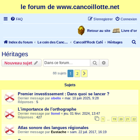
le forum de www.cancoillotte.net
FAQ
S’enregistrer
Connexion
Retour au site
Livre d'or
R
Index du forum
Le coin des Cancoillonautes
Cancoill'Rock Café
Héritages
e
Héritages
c
Rechercher
Recherche avanc
Nouveau sujet
h
e
1
2
Suivante
88 sujets
r
Sujets
c
Premier investissement : Dans quoi se lancer ?
h
Dernier message par
obelix
«
mar. 10 juin 2025, 9:28
Réponses :
5
e
L'importance de l'orthographe
r
Dernier message par
lionel
«
jeu. 01 févr. 2024, 13:47
Réponses :
427
1
19
20
21
22
…
Atlas sonore des langues régionales
Dernier message par
Eustache
«
sam. 22 juil. 2017, 16:19