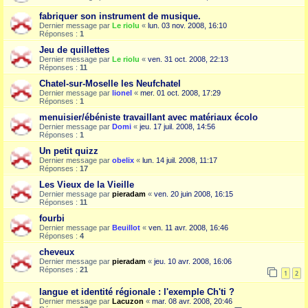
fabriquer son instrument de musique.
Dernier message par
Le riolu
«
lun. 03 nov. 2008, 16:10
Réponses :
1
Jeu de quillettes
Dernier message par
Le riolu
«
ven. 31 oct. 2008, 22:13
Réponses :
11
Chatel-sur-Moselle les Neufchatel
Dernier message par
lionel
«
mer. 01 oct. 2008, 17:29
Réponses :
1
menuisier/ébéniste travaillant avec matériaux écolo
Dernier message par
Domi
«
jeu. 17 juil. 2008, 14:56
Réponses :
1
Un petit quizz
Dernier message par
obelix
«
lun. 14 juil. 2008, 11:17
Réponses :
17
Les Vieux de la Vieille
Dernier message par
pieradam
«
ven. 20 juin 2008, 16:15
Réponses :
11
fourbi
Dernier message par
Beuillot
«
ven. 11 avr. 2008, 16:46
Réponses :
4
cheveux
Dernier message par
pieradam
«
jeu. 10 avr. 2008, 16:06
Réponses :
21
1
2
langue et identité régionale : l'exemple Ch'ti ?
Dernier message par
Lacuzon
«
mar. 08 avr. 2008, 20:46