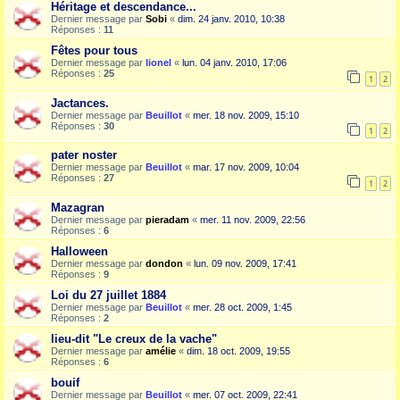
Héritage et descendance...
Dernier message par
Sobi
«
dim. 24 janv. 2010, 10:38
Réponses :
11
Fêtes pour tous
Dernier message par
lionel
«
lun. 04 janv. 2010, 17:06
Réponses :
25
1
2
Jactances.
Dernier message par
Beuillot
«
mer. 18 nov. 2009, 15:10
Réponses :
30
1
2
pater noster
Dernier message par
Beuillot
«
mar. 17 nov. 2009, 10:04
Réponses :
27
1
2
Mazagran
Dernier message par
pieradam
«
mer. 11 nov. 2009, 22:56
Réponses :
6
Halloween
Dernier message par
dondon
«
lun. 09 nov. 2009, 17:41
Réponses :
9
Loi du 27 juillet 1884
Dernier message par
Beuillot
«
mer. 28 oct. 2009, 1:45
Réponses :
2
lieu-dit "Le creux de la vache"
Dernier message par
amélie
«
dim. 18 oct. 2009, 19:55
Réponses :
6
bouif
Dernier message par
Beuillot
«
mer. 07 oct. 2009, 22:41