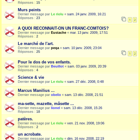
Réponses :
15
Murs peints
Dernier message par
Le riolu
«
sam. 24 janv. 2009, 16:21
Réponses :
23
1
2
A QUOI RECONNAIT-ON UN FRANC-COMTOIS?
Dernier message par
Eustache
«
mar. 13 janv. 2009, 17:51
Réponses :
2
Le marché de l'art.
Dernier message par
peqa
«
sam. 10 janv. 2009, 23:04
Réponses :
25
1
2
Pour le dos de vos enfants.
Dernier message par
Beuillot
«
sam. 03 janv. 2009, 20:39
Réponses :
4
Science & vie
Dernier message par
Le riolu
«
sam. 27 déc. 2008, 0:48
Marcus Manilius ...
Dernier message par
obelix
«
sam. 13 déc. 2008, 21:51
ma-sette, mazette, mâsette ...
Dernier message par
lionel
«
sam. 13 déc. 2008, 15:26
Réponses :
18
patères.
Dernier message par
Le riolu
«
ven. 21 nov. 2008, 19:06
Réponses :
2
un acrobate.
Dernier message par
Le riolu
«
dim. 16 nov. 2008, 22:19