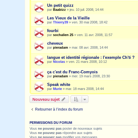
Un petit quizz
par
Baabizz
»
jeu. 10 juil. 2008, 14:44
Les Vieux de la Vieille
par
Thierry39
»
ven. 30 mai 2008, 18:42
fourbi
par
sochalien 25
»
ven. 11 avr. 2008, 11:57
cheveux
par
pieradam
»
mar. 08 avr. 2008, 14:44
langue et identité régionale : l'exemple Ch'ti ?
par
Nicolas
»
ven. 21 mars 2008, 10:12
ça c'est du Franc-Comyois
par
pieradam
»
mer. 19 mars 2008, 23:30
Speak white
par
Murie
»
mar. 18 mars 2008, 14:44
Nouveau sujet
Retourner à l’index du forum
PERMISSIONS DU FORUM
Vous
ne pouvez pas
poster de nouveaux sujets
Vous
ne pouvez pas
répondre aux sujets
Vous
ne pouvez pas
modifier vos messages