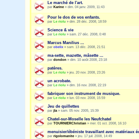
Le marché de l'art.
par
Karine
»
dim. 04 janv. 2009, 11:43
Pour le dos de vos enfants.
par
Le riolu
»
dim. 28 déc. 2008, 18:59
Science & vie
par
Le riolu
»
sam. 27 déc. 2008, 0:48
Marcus Manilius ...
par
obelix
»
sam. 13 déc. 2008, 21:51
ma-sette, mazette, mâsette ...
par
dondon
»
dim. 10 août 2008, 23:18
patères.
par
Le riolu
»
jeu. 20 nov. 2008, 23:26
un acrobate.
par
Le riolu
»
dim. 16 nov. 2008, 22:19
fabriquer son instrument de musique.
par
Le riolu
»
lun. 03 nov. 2008, 15:59
Jeu de quillettes
par
jla
»
sam. 05 nov. 2005, 15:39
Chatel-sur-Moselle les Neufchatel
par
TOURNIERChristian
»
mer. 01 oct. 2008, 16:10
menuisier/ébéniste travaillant avec matériaux é
par
rigolomanite
»
jeu. 17 juil. 2008, 14:49