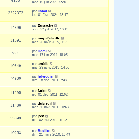
4168
mar. 10 juin 2025, 9:28
par
lionel
2222373
jeu. 01 févr. 2024, 13:47
par
Eustache
14896
sam. 22 juil. 2017, 16:19
par
maya l'abeille
11691
mer. 26 août 2015, 9:33
par
Domi
7801
mar. 17 juin 2014, 18:05
par
amélie
10849
mar. 29 janv. 2013, 14:53
par
hderogier
74930
dim. 18 déc. 2011, 7:48
par
fatbo
11195
jeu. 01 déc. 2011, 12:02
par
dubreuil
11486
mer. 30 nov. 2011, 10:43
par
jost
55099
dim. 02 mai 2010, 11:03
par
Beuillot
10253
dim. 21 mars 2010, 10:49