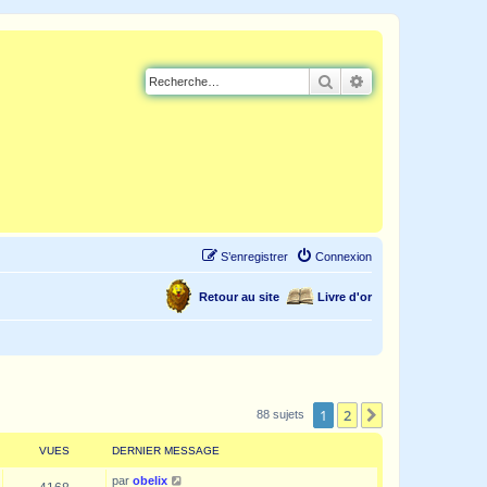
Rechercher
Recherche avancé
S’enregistrer
Connexion
Retour au site
Livre d'or
1
2
Suivante
88 sujets
VUES
DERNIER MESSAGE
par
obelix