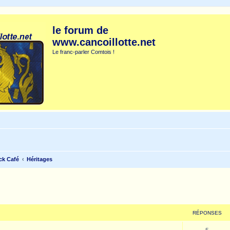
le forum de
www.cancoillotte.net
Le franc-parler Comtois !
ck Café
Héritages
cher
cherche avancée
RÉPONSES