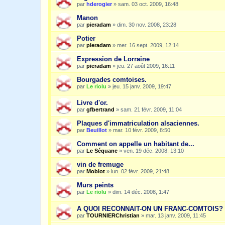
par
hderogier
»
sam. 03 oct. 2009, 16:48
Manon
par
pieradam
»
dim. 30 nov. 2008, 23:28
Potier
par
pieradam
»
mer. 16 sept. 2009, 12:14
Expression de Lorraine
par
pieradam
»
jeu. 27 août 2009, 16:11
Bourgades comtoises.
par
Le riolu
»
jeu. 15 janv. 2009, 19:47
Livre d'or.
par
gfbertrand
»
sam. 21 févr. 2009, 11:04
Plaques d'immatriculation alsaciennes.
par
Beuillot
»
mar. 10 févr. 2009, 8:50
Comment on appelle un habitant de...
par
Le Séquane
»
ven. 19 déc. 2008, 13:10
vin de fremuge
par
Moblot
»
lun. 02 févr. 2009, 21:48
Murs peints
par
Le riolu
»
dim. 14 déc. 2008, 1:47
A QUOI RECONNAIT-ON UN FRANC-COMTOIS?
par
TOURNIERChristian
»
mar. 13 janv. 2009, 11:45