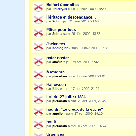
Belfort über alles
par
Thierry39
»
lun. 16 nov. 2009, 20:20
Héritage et descendance...
par
Sobi
»
jeu. 21 janv. 2010, 21:56
Fêtes pour tous
par
Sobi
»
sam. 26 déc. 2009, 13:58
Jactances.
par
hderogier
»
sam. 07 nov. 2009, 17:38
pater noster
par
amélie
»
jeu. 29 oct. 2009, 9:42
Mazagran
par
pieradam
»
lun. 17 nov. 2008, 23:04
Halloween
par
Billy
»
sam. 17 oct. 2009, 21:24
Loi du 27 juillet 1884
par
pieradam
»
dim. 25 oct. 2009, 22:45
lieu-dit "Le creux de la vache"
par
amélie
»
sam. 17 oct. 2009, 19:10
bouif
par
pieradam
»
mar. 06 oct. 2009, 14:24
Urgences