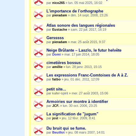
par
nico265
»
lun. 05 mai 2025, 16:02
L'importance de l'orthographe
par
pieradam
»
dim. 14 sept. 2008, 23:26
Atlas sonore des langues régionales
par
Eustache
»
sam. 22 juil. 2017, 16:19
Gersssss
par
pieradam
»
mar. 25 août 2015, 9:37
Neige Brûlante – Laszlo, le futur helvète
par
Domi
»
mar. 17 juin 2014, 18:05
cimetières bossus
par
amélie
»
lun. 28 janv. 2013, 15:15
Les expressions Franc-Comtoises de A à Z.
par
fatbo
»
jeu. 01 déc. 2011, 12:09
petit site...
par
kafer-spirit
»
mer. 27 août 2003, 15:06
Armoiries sur montre à identifier
par
JCF.
»
lun. 30 oct. 2006, 23:25
La signification de "jugum"
par
jost
»
jeu. 12 févr. 2009, 8:41
Du bruit qui se fume.
par
Beuillot
»
jeu. 08 mars 2007, 14:01