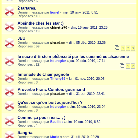
Réponses :
6
2 tartares.
Dernier message par
lionel
«
mer. 19 janv. 2011, 8:51
Réponses :
10
Absinthe chez les star :)
Dernier message par
chinette70
«
dim. 16 janv. 2011, 23:25
Réponses :
19
JEU
Dernier message par
pieradam
«
dim. 05 déc. 2010, 22:36
Réponses :
59
1
2
3
le sucre d’Erstein plébiscité par les cuisinières alsacienne
Dernier message par
hderogier
«
jeu. 02 déc. 2010, 17:11
Réponses :
22
1
2
limonade de Champagnole
Dernier message par
Thierry39
«
lun. 01 nov. 2010, 20:05
Réponses :
3
Proverbe Franc-Comtois gourmand
Dernier message par
pieradam
«
dim. 31 oct. 2010, 22:41
Qu'est-ce qu'on boit aujourd'hui ?
Dernier message par
hderogier
«
dim. 10 oct. 2010, 23:04
Réponses :
8
Comme ça pour rien... ;-)
Dernier message par
Beuillot
«
dim. 10 oct. 2010, 8:32
Réponses :
4
Sangria.
Dernier message par
Murie
«
sam. 31 juil. 2010, 22:29