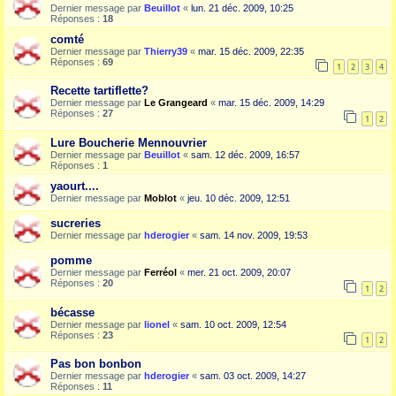
Dernier message par
Beuillot
«
lun. 21 déc. 2009, 10:25
Réponses :
18
comté
Dernier message par
Thierry39
«
mar. 15 déc. 2009, 22:35
Réponses :
69
1
2
3
4
Recette tartiflette?
Dernier message par
Le Grangeard
«
mar. 15 déc. 2009, 14:29
Réponses :
27
1
2
Lure Boucherie Mennouvrier
Dernier message par
Beuillot
«
sam. 12 déc. 2009, 16:57
Réponses :
1
yaourt....
Dernier message par
Moblot
«
jeu. 10 déc. 2009, 12:51
sucreries
Dernier message par
hderogier
«
sam. 14 nov. 2009, 19:53
pomme
Dernier message par
Ferréol
«
mer. 21 oct. 2009, 20:07
Réponses :
20
1
2
bécasse
Dernier message par
lionel
«
sam. 10 oct. 2009, 12:54
Réponses :
23
1
2
Pas bon bonbon
Dernier message par
hderogier
«
sam. 03 oct. 2009, 14:27
Réponses :
11