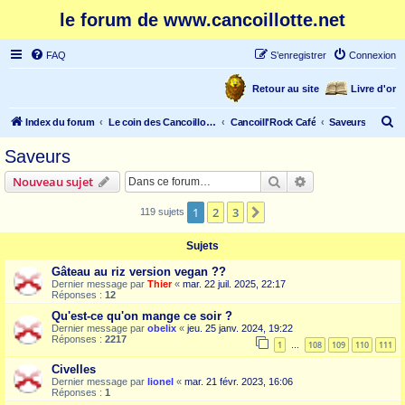
le forum de www.cancoillotte.net
FAQ
S’enregistrer
Connexion
Retour au site
Livre d'or
R
Index du forum
Le coin des Cancoillonautes
Cancoill'Rock Café
Saveurs
e
Saveurs
c
Rechercher
Recherche avanc
Nouveau sujet
h
e
1
2
3
Suivante
119 sujets
r
Sujets
c
Gâteau au riz version vegan ??
h
Dernier message par
Thier
«
mar. 22 juil. 2025, 22:17
Réponses :
12
e
Qu'est-ce qu'on mange ce soir ?
r
Dernier message par
obelix
«
jeu. 25 janv. 2024, 19:22
Réponses :
2217
1
108
109
110
111
…
Civelles
Dernier message par
lionel
«
mar. 21 févr. 2023, 16:06
Réponses :
1