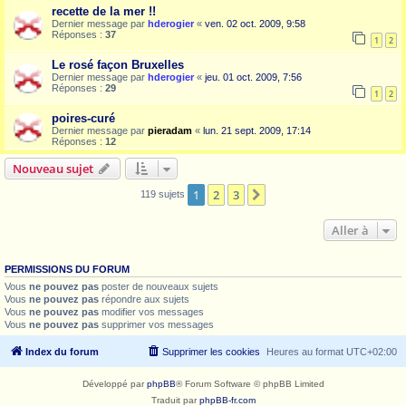
recette de la mer !!
Dernier message par
hderogier
«
ven. 02 oct. 2009, 9:58
Réponses :
37
1
2
Le rosé façon Bruxelles
Dernier message par
hderogier
«
jeu. 01 oct. 2009, 7:56
Réponses :
29
1
2
poires-curé
Dernier message par
pieradam
«
lun. 21 sept. 2009, 17:14
Réponses :
12
Nouveau sujet
1
2
3
Suivante
119 sujets
Aller à
PERMISSIONS DU FORUM
Vous
ne pouvez pas
poster de nouveaux sujets
Vous
ne pouvez pas
répondre aux sujets
Vous
ne pouvez pas
modifier vos messages
Vous
ne pouvez pas
supprimer vos messages
Index du forum
Supprimer les cookies
Heures au format
UTC+02:00
Développé par
phpBB
® Forum Software © phpBB Limited
Traduit par
phpBB-fr.com