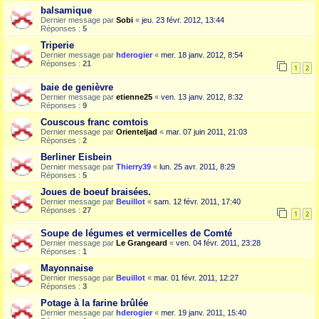
balsamique
Dernier message par
Sobi
«
jeu. 23 févr. 2012, 13:44
Réponses :
5
Triperie
Dernier message par
hderogier
«
mer. 18 janv. 2012, 8:54
Réponses :
21
1
2
baie de genièvre
Dernier message par
etienne25
«
ven. 13 janv. 2012, 8:32
Réponses :
9
Couscous franc comtois
Dernier message par
Orienteljad
«
mar. 07 juin 2011, 21:03
Réponses :
2
Berliner Eisbein
Dernier message par
Thierry39
«
lun. 25 avr. 2011, 8:29
Réponses :
5
Joues de boeuf braisées.
Dernier message par
Beuillot
«
sam. 12 févr. 2011, 17:40
Réponses :
27
1
2
Soupe de légumes et vermicelles de Comté
Dernier message par
Le Grangeard
«
ven. 04 févr. 2011, 23:28
Réponses :
1
Mayonnaise
Dernier message par
Beuillot
«
mar. 01 févr. 2011, 12:27
Réponses :
3
Potage à la farine brûlée
Dernier message par
hderogier
«
mer. 19 janv. 2011, 15:40