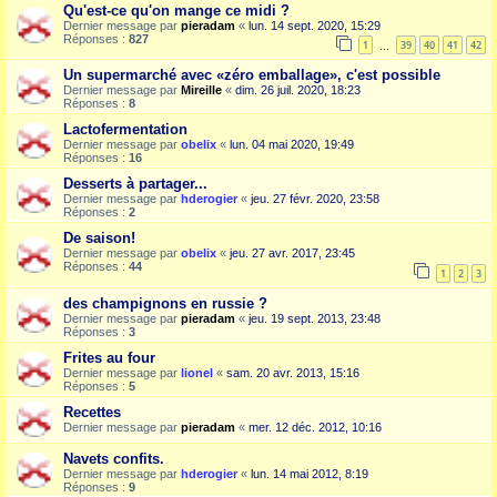
Qu'est-ce qu'on mange ce midi ?
Dernier message par
pieradam
«
lun. 14 sept. 2020, 15:29
Réponses :
827
1
39
40
41
42
…
Un supermarché avec «zéro emballage», c'est possible
Dernier message par
Mireille
«
dim. 26 juil. 2020, 18:23
Réponses :
8
Lactofermentation
Dernier message par
obelix
«
lun. 04 mai 2020, 19:49
Réponses :
16
Desserts à partager...
Dernier message par
hderogier
«
jeu. 27 févr. 2020, 23:58
Réponses :
2
De saison!
Dernier message par
obelix
«
jeu. 27 avr. 2017, 23:45
Réponses :
44
1
2
3
des champignons en russie ?
Dernier message par
pieradam
«
jeu. 19 sept. 2013, 23:48
Réponses :
3
Frites au four
Dernier message par
lionel
«
sam. 20 avr. 2013, 15:16
Réponses :
5
Recettes
Dernier message par
pieradam
«
mer. 12 déc. 2012, 10:16
Navets confits.
Dernier message par
hderogier
«
lun. 14 mai 2012, 8:19
Réponses :
9