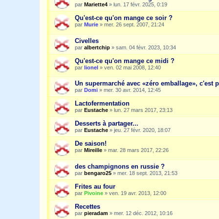
par
Mariette4
»
lun. 17 févr. 2025, 0:19
Qu'est-ce qu'on mange ce soir ?
par
Murie
»
mer. 26 sept. 2007, 21:24
Civelles
par
albertchip
»
sam. 04 févr. 2023, 10:34
Qu'est-ce qu'on mange ce midi ?
par
lionel
»
ven. 02 mai 2008, 12:40
Un supermarché avec «zéro emballage», c'est p
par
Domi
»
mer. 30 avr. 2014, 12:45
Lactofermentation
par
Eustache
»
lun. 27 mars 2017, 23:13
Desserts à partager...
par
Eustache
»
jeu. 27 févr. 2020, 18:07
De saison!
par
Mireille
»
mar. 28 mars 2017, 22:26
des champignons en russie ?
par
bengaro25
»
mer. 18 sept. 2013, 21:53
Frites au four
par
Pivoine
»
ven. 19 avr. 2013, 12:00
Recettes
par
pieradam
»
mer. 12 déc. 2012, 10:16