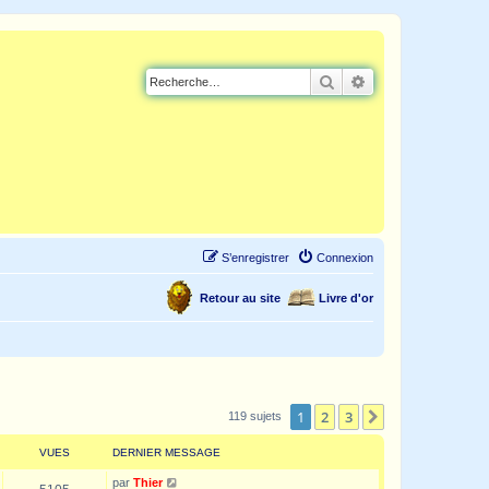
Rechercher
Recherche avancé
S’enregistrer
Connexion
Retour au site
Livre d'or
1
2
3
Suivante
119 sujets
VUES
DERNIER MESSAGE
par
Thier