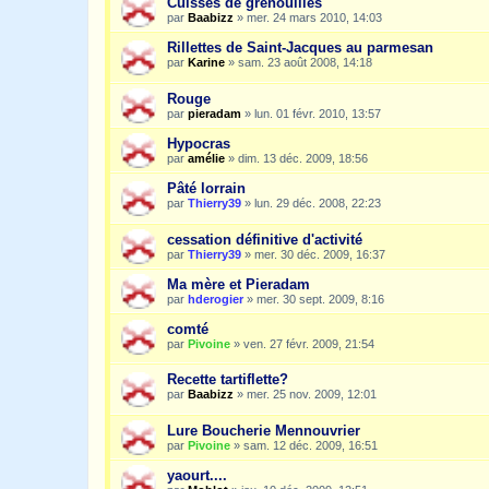
Cuisses de grenouilles
par
Baabizz
»
mer. 24 mars 2010, 14:03
Rillettes de Saint-Jacques au parmesan
par
Karine
»
sam. 23 août 2008, 14:18
Rouge
par
pieradam
»
lun. 01 févr. 2010, 13:57
Hypocras
par
amélie
»
dim. 13 déc. 2009, 18:56
Pâté lorrain
par
Thierry39
»
lun. 29 déc. 2008, 22:23
cessation définitive d'activité
par
Thierry39
»
mer. 30 déc. 2009, 16:37
Ma mère et Pieradam
par
hderogier
»
mer. 30 sept. 2009, 8:16
comté
par
Pivoine
»
ven. 27 févr. 2009, 21:54
Recette tartiflette?
par
Baabizz
»
mer. 25 nov. 2009, 12:01
Lure Boucherie Mennouvrier
par
Pivoine
»
sam. 12 déc. 2009, 16:51
yaourt....