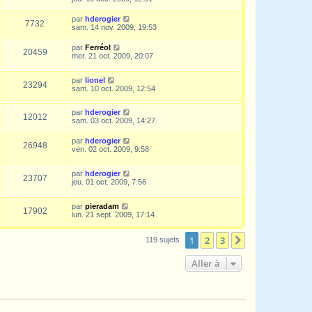
par
hderogier
7732
sam. 14 nov. 2009, 19:53
par
Ferréol
20459
mer. 21 oct. 2009, 20:07
par
lionel
23294
sam. 10 oct. 2009, 12:54
par
hderogier
12012
sam. 03 oct. 2009, 14:27
par
hderogier
26948
ven. 02 oct. 2009, 9:58
par
hderogier
23707
jeu. 01 oct. 2009, 7:56
par
pieradam
17902
lun. 21 sept. 2009, 17:14
1
2
3
Suivante
119 sujets
Aller à