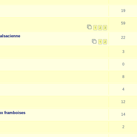
19
59
1
2
3
 alsacienne
22
1
2
3
0
8
4
12
ux framboises
14
2