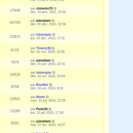
par
chinette70
17648
dim. 16 janv. 2011, 23:25
par
pieradam
46759
dim. 05 déc. 2010, 22:36
par
hderogier
22614
jeu. 02 déc. 2010, 17:11
par
Thierry39
8725
lun. 01 nov. 2010, 20:05
par
pieradam
7975
dim. 31 oct. 2010, 22:41
par
hderogier
10619
dim. 10 oct. 2010, 23:04
par
Beuillot
9258
dim. 10 oct. 2010, 8:32
par
Murie
12841
sam. 31 juil. 2010, 22:29
par
Perle39
13280
jeu. 22 juil. 2010, 17:39
par
pieradam
8392
mar. 27 avr. 2010, 18:37