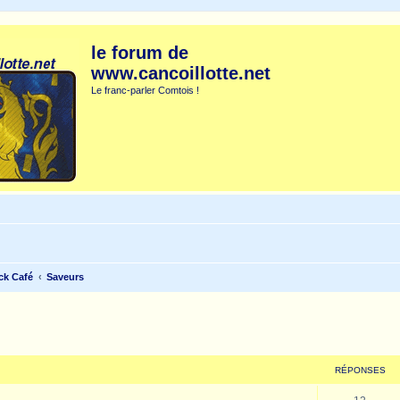
le forum de
www.cancoillotte.net
Le franc-parler Comtois !
ck Café
Saveurs
cher
cherche avancée
RÉPONSES