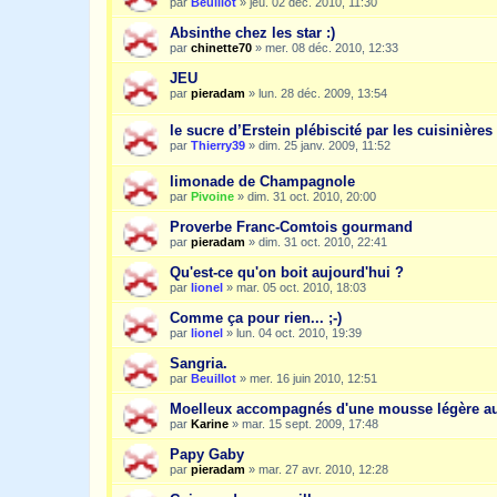
par
Beuillot
»
jeu. 02 déc. 2010, 11:30
Absinthe chez les star :)
par
chinette70
»
mer. 08 déc. 2010, 12:33
JEU
par
pieradam
»
lun. 28 déc. 2009, 13:54
le sucre d’Erstein plébiscité par les cuisinières
par
Thierry39
»
dim. 25 janv. 2009, 11:52
limonade de Champagnole
par
Pivoine
»
dim. 31 oct. 2010, 20:00
Proverbe Franc-Comtois gourmand
par
pieradam
»
dim. 31 oct. 2010, 22:41
Qu'est-ce qu'on boit aujourd'hui ?
par
lionel
»
mar. 05 oct. 2010, 18:03
Comme ça pour rien... ;-)
par
lionel
»
lun. 04 oct. 2010, 19:39
Sangria.
par
Beuillot
»
mer. 16 juin 2010, 12:51
Moelleux accompagnés d'une mousse légère a
par
Karine
»
mar. 15 sept. 2009, 17:48
Papy Gaby
par
pieradam
»
mar. 27 avr. 2010, 12:28