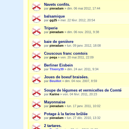
Navets confits.
par
pieradam
»
dim. 06 mai 2012, 17:44
balsamique
par
gg25
»
mer. 22 févr. 2012, 20:54
Triperie
par
pieradam
»
dim. 06 nov. 2011, 9:38
baie de genièvre
par
pieradam
»
lun. 09 janv. 2012, 18:08
Couscous franc comtois
par
peqa
»
ven. 20 mai 2011, 22:09
Berliner Eisbein
par
Thierry39
»
dim. 24 avr. 2011, 9:34
Joues de boeuf braisées.
par
Beuillot
»
dim. 04 nov. 2007, 8:59
Soupe de légumes et vermicelles de Comté
par
Karine
»
ven. 04 févr. 2011, 20:23
Mayonnaise
par
pieradam
»
lun. 17 janv. 2011, 10:02
Potage à la farine brûlée
par
pieradam
»
lun. 27 déc. 2010, 13:32
2 tartares.