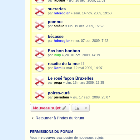
par
Moblot
»
jeu. 10 déc. 2009, 12:51
sucreries
par
hderogier
»
sam. 14 nov. 2009, 19:53
pomme
par
amélie
»
lun. 19 oct. 2009, 15:52
bécasse
par
hderogier
»
mer. 07 oct. 2009, 7:42
Pas bon bonbon
par
Billy
»
jeu. 01 oct. 2009, 14:19
recette de la mer !!
par
Domi
»
mar. 12 mai 2009, 14:07
Le rosé façon Bruxelles
par
peqa
»
dim. 15 mars 2009, 22:35
poires-curé
par
pieradam
»
jeu. 17 sept. 2009, 23:07
Nouveau sujet
Retourner à l’index du forum
PERMISSIONS DU FORUM
Vous
ne pouvez pas
poster de nouveaux sujets