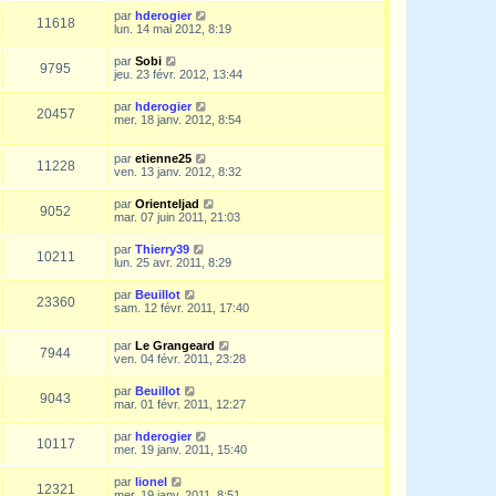
par
hderogier
11618
lun. 14 mai 2012, 8:19
par
Sobi
9795
jeu. 23 févr. 2012, 13:44
par
hderogier
20457
mer. 18 janv. 2012, 8:54
par
etienne25
11228
ven. 13 janv. 2012, 8:32
par
Orienteljad
9052
mar. 07 juin 2011, 21:03
par
Thierry39
10211
lun. 25 avr. 2011, 8:29
par
Beuillot
23360
sam. 12 févr. 2011, 17:40
par
Le Grangeard
7944
ven. 04 févr. 2011, 23:28
par
Beuillot
9043
mar. 01 févr. 2011, 12:27
par
hderogier
10117
mer. 19 janv. 2011, 15:40
par
lionel
12321
mer. 19 janv. 2011, 8:51