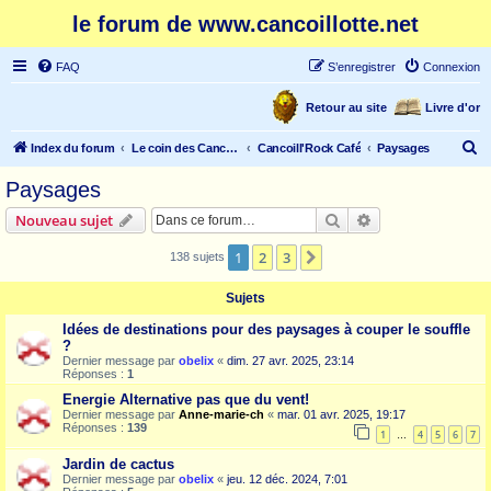
le forum de www.cancoillotte.net
FAQ
S’enregistrer
Connexion
Retour au site
Livre d'or
R
Index du forum
Le coin des Cancoillonautes
Cancoill'Rock Café
Paysages
e
Paysages
c
Rechercher
Recherche avanc
Nouveau sujet
h
e
1
2
3
Suivante
138 sujets
r
Sujets
c
Idées de destinations pour des paysages à couper le souffle
h
?
e
Dernier message par
obelix
«
dim. 27 avr. 2025, 23:14
Réponses :
1
r
Energie Alternative pas que du vent!
Dernier message par
Anne-marie-ch
«
mar. 01 avr. 2025, 19:17
Réponses :
139
1
4
5
6
7
…
Jardin de cactus
Dernier message par
obelix
«
jeu. 12 déc. 2024, 7:01