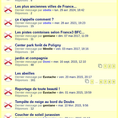
Réponses :
5
Les plus anciennes villes de France...
Dernier message par
obelix
«
lun. 29 avr. 2024, 18:42
Réponses :
2
ça s'appelle comment ?
Dernier message par
obelix
«
mer. 28 avr. 2021, 19:23
Réponses :
15
Les pistes comtoises selon France3 BFC...
Dernier message par
gentiane
«
dim. 07 mai 2017, 11:09
Réponses :
11
Center park forêt de Poligny
Dernier message par
Mireille
«
ven. 03 mars 2017, 18:16
Réponses :
14
jardin et compagnie
Dernier message par
Domi
«
mer. 16 sept. 2015, 12:10
Réponses :
48
1
2
3
Les abeilles
Dernier message par
Eustache
«
ven. 20 mars 2015, 20:17
Réponses :
161
1
6
7
8
9
…
Reportage de toute beauté !
Dernier message par
Eustache
«
dim. 01 mars 2015, 19:59
Réponses :
2
Tempête de neige au bord du Doubs
Dernier message par
gentiane
«
mar. 10 févr. 2015, 9:56
Réponses :
12
Coucher de soleil jurassien