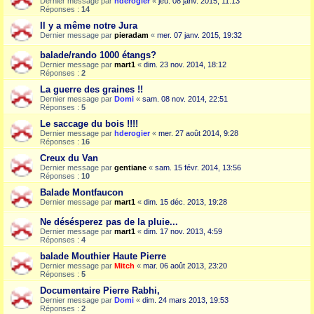
Dernier message par
hderogier
«
jeu. 08 janv. 2015, 11:13
Réponses :
14
Il y a même notre Jura
Dernier message par
pieradam
«
mer. 07 janv. 2015, 19:32
balade/rando 1000 étangs?
Dernier message par
mart1
«
dim. 23 nov. 2014, 18:12
Réponses :
2
La guerre des graines !!
Dernier message par
Domi
«
sam. 08 nov. 2014, 22:51
Réponses :
5
Le saccage du bois !!!!
Dernier message par
hderogier
«
mer. 27 août 2014, 9:28
Réponses :
16
Creux du Van
Dernier message par
gentiane
«
sam. 15 févr. 2014, 13:56
Réponses :
10
Balade Montfaucon
Dernier message par
mart1
«
dim. 15 déc. 2013, 19:28
Ne désésperez pas de la pluie...
Dernier message par
mart1
«
dim. 17 nov. 2013, 4:59
Réponses :
4
balade Mouthier Haute Pierre
Dernier message par
Mitch
«
mar. 06 août 2013, 23:20
Réponses :
5
Documentaire Pierre Rabhi,
Dernier message par
Domi
«
dim. 24 mars 2013, 19:53
Réponses :
2