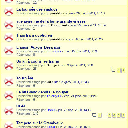
Réponses :
12
La tournée des viaducs
Dernier message par
g_painblanc
«
sam. 26 mars 2011, 15:18
vue aerienne de la ligne grande vitesse
Dernier message par
Le Grangeard
«
ven. 25 mars 2011, 18:14
Réponses :
1
TrainTrain quotidien
Dernier message par
g_painblanc
«
jeu. 10 mars 2011, 20:26
Liaison Auxon_Besançon
Dernier message par
hderogier
«
mar. 15 févr. 2011, 9:53
Réponses :
8
Un an à courir les trains
Dernier message par
Demyn
«
dim. 30 janv. 2011, 9:56
Réponses :
23
1
2
Tourbière
Dernier message par
Val
«
mer. 26 janv. 2011, 19:43
Réponses :
6
Le Mt Blanc depuis le Poupet
Dernier message par
Thierry39
«
ven. 21 janv. 2011, 19:10
Réponses :
6
OGM
Dernier message par
Domi
«
jeu. 23 déc. 2010, 14:42
Réponses :
140
1
5
6
7
8
…
Tempete sur le Grandvaux
Dernier message par
lionel
«
lun. 29 nov. 2010, 16:36