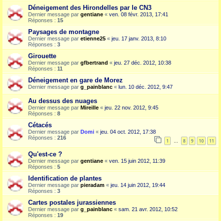
Déneigement des Hirondelles par le CN3
Dernier message par
gentiane
«
ven. 08 févr. 2013, 17:41
Réponses :
15
Paysages de montagne
Dernier message par
etienne25
«
jeu. 17 janv. 2013, 8:10
Réponses :
3
Girouette
Dernier message par
gfbertrand
«
jeu. 27 déc. 2012, 10:38
Réponses :
11
Déneigement en gare de Morez
Dernier message par
g_painblanc
«
lun. 10 déc. 2012, 9:47
Au dessus des nuages
Dernier message par
Mireille
«
jeu. 22 nov. 2012, 9:45
Réponses :
8
Cétacés
Dernier message par
Domi
«
jeu. 04 oct. 2012, 17:38
Réponses :
216
1
8
9
10
11
…
Qu'est-ce ?
Dernier message par
gentiane
«
ven. 15 juin 2012, 11:39
Réponses :
5
Identification de plantes
Dernier message par
pieradam
«
jeu. 14 juin 2012, 19:44
Réponses :
3
Cartes postales jurassiennes
Dernier message par
g_painblanc
«
sam. 21 avr. 2012, 10:52
Réponses :
19