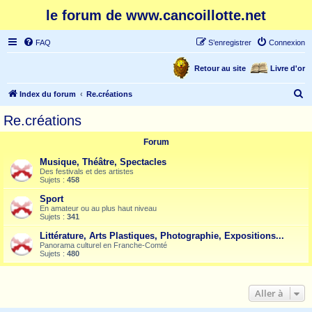
le forum de www.cancoillotte.net
FAQ
S’enregistrer
Connexion
Retour au site
Livre d'or
R
Index du forum
Re.créations
e
Re.créations
c
Forum
h
e
Musique, Théâtre, Spectacles
Des festivals et des artistes
r
Sujets :
458
c
Sport
En amateur ou au plus haut niveau
h
Sujets :
341
e
Littérature, Arts Plastiques, Photographie, Expositions...
r
Panorama culturel en Franche-Comté
Sujets :
480
Aller à