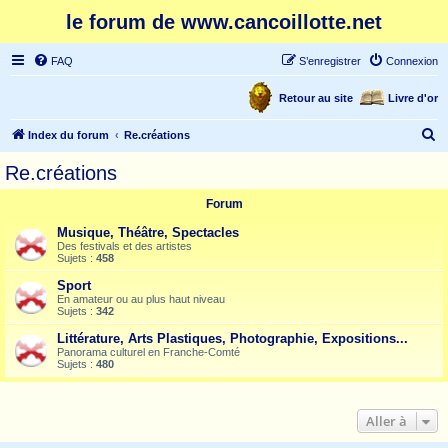
le forum de www.cancoillotte.net
FAQ
S’enregistrer
Connexion
Retour au site
Livre d'or
R
Index du forum
Re.créations
e
Re.créations
c
Forum
h
e
Musique, Théâtre, Spectacles
Des festivals et des artistes
r
Sujets :
458
c
Sport
En amateur ou au plus haut niveau
h
Sujets :
342
e
Littérature, Arts Plastiques, Photographie, Expositions...
r
Panorama culturel en Franche-Comté
Sujets :
480
Aller à