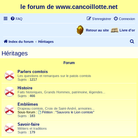
le forum de www.cancoillotte.net
FAQ
S’enregistrer
Connexion
Retour au site
Livre d'or
R
Index du forum
Héritages
e
Héritages
c
Forum
h
e
Parlers comtois
Les questions et remarques sur le patois comtois
r
Sujets :
1217
c
Histoire
Faits historiques, Grands Hommes, patrimoine, légendes...
h
Sujets :
466
e
Emblèmes
r
Drapeau comtois, Croix de Saint-André, armoiries...
Sous-forum :
Pétition : "Sauvons le Lion comtois"
Sujets :
183
Savoir-faire
Métiers et traditions
Sujets :
179