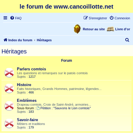
le forum de www.cancoillotte.net
FAQ
S’enregistrer
Connexion
Retour au site
Livre d'or
R
Index du forum
Héritages
e
Héritages
c
Forum
h
e
Parlers comtois
Les questions et remarques sur le patois comtois
r
Sujets :
1217
c
Histoire
Faits historiques, Grands Hommes, patrimoine, légendes...
h
Sujets :
466
e
Emblèmes
r
Drapeau comtois, Croix de Saint-André, armoiries...
Sous-forum :
Pétition : "Sauvons le Lion comtois"
Sujets :
183
Savoir-faire
Métiers et traditions
Sujets :
179