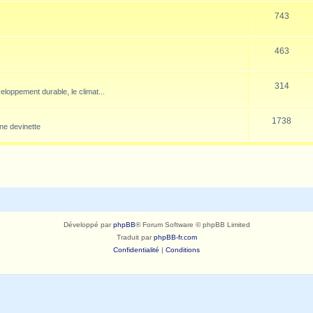
743
463
314
veloppement durable, le climat...
1738
ne devinette
Développé par
phpBB
® Forum Software © phpBB Limited
Traduit par
phpBB-fr.com
Confidentialité
|
Conditions