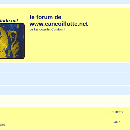
le forum de
www.cancoillotte.net
Le franc-parler Comtois !
SUJETS
467
nales