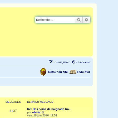
Rechercher
Recherche avancé
S’enregistrer
Connexion
Retour au site
Livre d'or
MESSAGES
DERNIER MESSAGE
Re: Des coins de baignade tra…
4137
V
par
obelix
o
ven. 19 juin 2026, 11:51