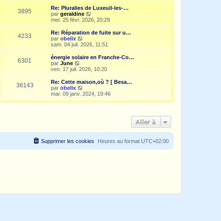
i
r
Re: Pluralies de Luxeuil-les-…
3895
l
V
par
geraldine
e
o
mer. 25 févr. 2026, 20:29
d
i
e
r
Re: Réparation de fuite sur u…
4233
r
l
V
par
obelix
n
e
o
sam. 04 juil. 2026, 11:51
i
d
i
e
e
r
énergie solaire en Franche-Co…
r
6301
r
l
V
par
June
m
n
e
o
ven. 17 juil. 2026, 10:20
e
i
d
i
s
e
e
r
Re: Cette maison,où ? [ Besa…
s
r
36143
r
l
V
par
obelix
a
m
n
e
o
mar. 09 janv. 2024, 19:46
g
e
i
d
i
e
s
e
e
r
s
r
r
l
a
m
n
e
g
Aller à
e
i
d
e
s
e
e
s
r
r
a
m
n
Supprimer les cookies
Heures au format
UTC+02:00
g
e
i
e
s
e
s
r
a
m
g
e
e
s
s
a
g
e