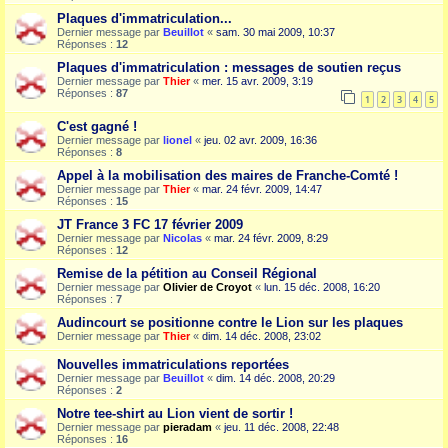
Plaques d'immatriculation...
Dernier message par
Beuillot
«
sam. 30 mai 2009, 10:37
Réponses :
12
Plaques d'immatriculation : messages de soutien reçus
Dernier message par
Thier
«
mer. 15 avr. 2009, 3:19
Réponses :
87
1
2
3
4
5
C'est gagné !
Dernier message par
lionel
«
jeu. 02 avr. 2009, 16:36
Réponses :
8
Appel à la mobilisation des maires de Franche-Comté !
Dernier message par
Thier
«
mar. 24 févr. 2009, 14:47
Réponses :
15
JT France 3 FC 17 février 2009
Dernier message par
Nicolas
«
mar. 24 févr. 2009, 8:29
Réponses :
12
Remise de la pétition au Conseil Régional
Dernier message par
Olivier de Croyot
«
lun. 15 déc. 2008, 16:20
Réponses :
7
Audincourt se positionne contre le Lion sur les plaques
Dernier message par
Thier
«
dim. 14 déc. 2008, 23:02
Nouvelles immatriculations reportées
Dernier message par
Beuillot
«
dim. 14 déc. 2008, 20:29
Réponses :
2
Notre tee-shirt au Lion vient de sortir !
Dernier message par
pieradam
«
jeu. 11 déc. 2008, 22:48
Réponses :
16