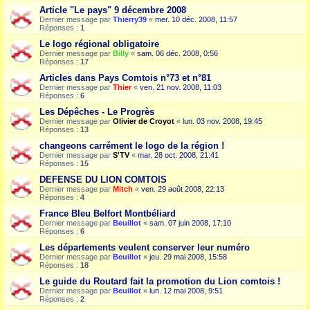
Article "Le pays" 9 décembre 2008
Dernier message par
Thierry39
«
mer. 10 déc. 2008, 11:57
Réponses :
1
Le logo régional obligatoire
Dernier message par
Billy
«
sam. 06 déc. 2008, 0:56
Réponses :
17
Articles dans Pays Comtois n°73 et n°81
Dernier message par
Thier
«
ven. 21 nov. 2008, 11:03
Réponses :
6
Les Dépêches - Le Progrès
Dernier message par
Olivier de Croyot
«
lun. 03 nov. 2008, 19:45
Réponses :
13
changeons carrément le logo de la région !
Dernier message par
S'TV
«
mar. 28 oct. 2008, 21:41
Réponses :
15
DEFENSE DU LION COMTOIS
Dernier message par
Mitch
«
ven. 29 août 2008, 22:13
Réponses :
4
France Bleu Belfort Montbéliard
Dernier message par
Beuillot
«
sam. 07 juin 2008, 17:10
Réponses :
6
Les départements veulent conserver leur numéro
Dernier message par
Beuillot
«
jeu. 29 mai 2008, 15:58
Réponses :
18
Le guide du Routard fait la promotion du Lion comtois !
Dernier message par
Beuillot
«
lun. 12 mai 2008, 9:51
Réponses :
2