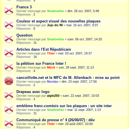
Réponses :
5
France 3
Dernier message par
Shadowfax
«
dim. 28 oct. 2007, 0:48
Réponses :
2
Couleur et aspect visuel des nouvelles plaques
Dernier message par
Juju du 90
«
mar. 16 oct. 2007, 9:07
Réponses :
8
Question
Dernier message par
Shadowfax
«
sam. 06 oct. 2007, 14:20
Réponses :
11
Articles dans l'Est Républicain
Dernier message par
Thier
«
mer. 03 oct. 2007, 19:37
Réponses :
16
la pétition sur France Inter !
Dernier message par
Mitch
«
ven. 28 sept. 2007, 11:13
Réponses :
4
cancoillotte.net et le MFC de M. Allenbach : mise au point
Dernier message par
Nicolas
«
dim. 23 sept. 2007, 17:56
Réponses :
2
Drapeau avec logo
Dernier message par
aigle250
«
sam. 22 sept. 2007, 10:03
Réponses :
3
emblème franc-comtois sur les plaques : un site inter
Dernier message par
Shadowfax
«
mar. 11 sept. 2007, 1:13
Réponses :
11
Communiqué de presse n° 4 (26/06/07) : dév
Dernier message par
Thier
«
mer. 29 août 2007, 10:00
Réponses :
4