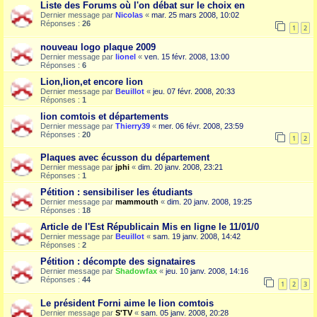
Liste des Forums où l'on débat sur le choix en
Dernier message par
Nicolas
«
mar. 25 mars 2008, 10:02
Réponses :
26
1
2
nouveau logo plaque 2009
Dernier message par
lionel
«
ven. 15 févr. 2008, 13:00
Réponses :
6
Lion,lion,et encore lion
Dernier message par
Beuillot
«
jeu. 07 févr. 2008, 20:33
Réponses :
1
lion comtois et départements
Dernier message par
Thierry39
«
mer. 06 févr. 2008, 23:59
Réponses :
20
1
2
Plaques avec écusson du département
Dernier message par
jphi
«
dim. 20 janv. 2008, 23:21
Réponses :
1
Pétition : sensibiliser les étudiants
Dernier message par
mammouth
«
dim. 20 janv. 2008, 19:25
Réponses :
18
Article de l'Est Républicain Mis en ligne le 11/01/0
Dernier message par
Beuillot
«
sam. 19 janv. 2008, 14:42
Réponses :
2
Pétition : décompte des signataires
Dernier message par
Shadowfax
«
jeu. 10 janv. 2008, 14:16
Réponses :
44
1
2
3
Le président Forni aime le lion comtois
Dernier message par
S'TV
«
sam. 05 janv. 2008, 20:28