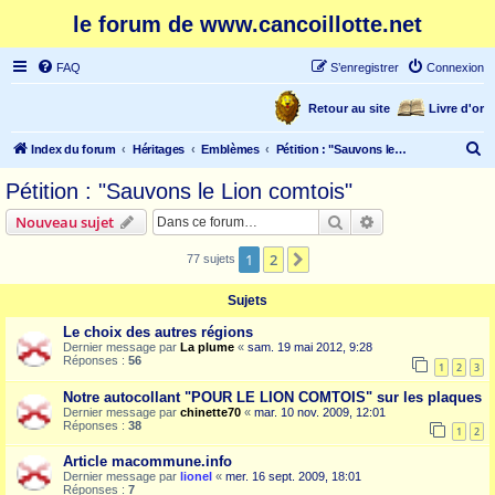
le forum de www.cancoillotte.net
FAQ
S’enregistrer
Connexion
Retour au site
Livre d'or
R
Index du forum
Héritages
Emblèmes
Pétition : "Sauvons le Lion comtois"
e
Pétition : "Sauvons le Lion comtois"
c
Rechercher
Recherche avanc
Nouveau sujet
h
e
1
2
Suivante
77 sujets
r
Sujets
c
Le choix des autres régions
h
Dernier message par
La plume
«
sam. 19 mai 2012, 9:28
Réponses :
56
e
1
2
3
r
Notre autocollant "POUR LE LION COMTOIS" sur les plaques
Dernier message par
chinette70
«
mar. 10 nov. 2009, 12:01
Réponses :
38
1
2
Article macommune.info
Dernier message par
lionel
«
mer. 16 sept. 2009, 18:01
Réponses :
7