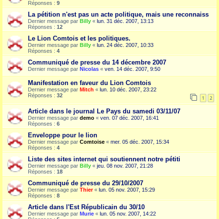
Réponses :
9
La pétition n'est pas un acte politique, mais une reconnaiss
Dernier message par
Billy
«
lun. 31 déc. 2007, 13:13
Réponses :
12
Le Lion Comtois et les politiques.
Dernier message par
Billy
«
lun. 24 déc. 2007, 10:33
Réponses :
4
Communiqué de presse du 14 décembre 2007
Dernier message par
Nicolas
«
ven. 14 déc. 2007, 9:50
Manifestation en faveur du Lion Comtois
Dernier message par
Mitch
«
lun. 10 déc. 2007, 23:22
Réponses :
32
1
2
Article dans le journal Le Pays du samedi 03/11/07
Dernier message par
demo
«
ven. 07 déc. 2007, 16:41
Réponses :
6
Enveloppe pour le lion
Dernier message par
Comtoise
«
mer. 05 déc. 2007, 15:34
Réponses :
4
Liste des sites internet qui soutiennent notre pétiti
Dernier message par
Billy
«
jeu. 08 nov. 2007, 21:28
Réponses :
18
Communiqué de presse du 29/10/2007
Dernier message par
Thier
«
lun. 05 nov. 2007, 15:29
Réponses :
8
Article dans l'Est Républicain du 30/10
Dernier message par
Murie
«
lun. 05 nov. 2007, 14:22