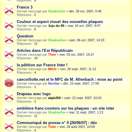
Réponses :
5
France 3
Dernier message par
Shadowfax
«
dim. 28 oct. 2007, 0:48
Réponses :
2
Couleur et aspect visuel des nouvelles plaques
Dernier message par
Juju du 90
«
mar. 16 oct. 2007, 9:07
Réponses :
8
Question
Dernier message par
Shadowfax
«
sam. 06 oct. 2007, 14:20
Réponses :
11
Articles dans l'Est Républicain
Dernier message par
Thier
«
mer. 03 oct. 2007, 19:37
Réponses :
16
la pétition sur France Inter !
Dernier message par
Mitch
«
ven. 28 sept. 2007, 11:13
Réponses :
4
cancoillotte.net et le MFC de M. Allenbach : mise au point
Dernier message par
Nicolas
«
dim. 23 sept. 2007, 17:56
Réponses :
2
Drapeau avec logo
Dernier message par
aigle250
«
sam. 22 sept. 2007, 10:03
Réponses :
3
emblème franc-comtois sur les plaques : un site inter
Dernier message par
Shadowfax
«
mar. 11 sept. 2007, 1:13
Réponses :
11
Communiqué de presse n° 4 (26/06/07) : dév
Dernier message par
Thier
«
mer. 29 août 2007, 10:00
Réponses :
4