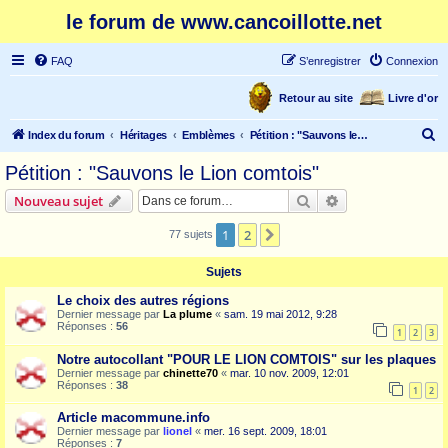
le forum de www.cancoillotte.net
FAQ
S’enregistrer
Connexion
Retour au site
Livre d'or
R
Index du forum
Héritages
Emblèmes
Pétition : "Sauvons le Lion comtois"
e
Pétition : "Sauvons le Lion comtois"
c
Rechercher
Recherche avanc
Nouveau sujet
h
e
1
2
Suivante
77 sujets
r
Sujets
c
Le choix des autres régions
h
Dernier message par
La plume
«
sam. 19 mai 2012, 9:28
Réponses :
56
e
1
2
3
r
Notre autocollant "POUR LE LION COMTOIS" sur les plaques
Dernier message par
chinette70
«
mar. 10 nov. 2009, 12:01
Réponses :
38
1
2
Article macommune.info
Dernier message par
lionel
«
mer. 16 sept. 2009, 18:01
Réponses :
7