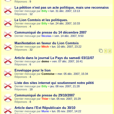
Réponses :
9
La pétition n'est pas un acte politique, mais une reconnaiss
Dernier message par
Billy
«
lun. 31 déc. 2007, 13:13
Réponses :
12
Le Lion Comtois et les politiques.
Dernier message par
Billy
«
lun. 24 déc. 2007, 10:33
Réponses :
4
Communiqué de presse du 14 décembre 2007
Dernier message par
Nicolas
«
ven. 14 déc. 2007, 9:50
Manifestation en faveur du Lion Comtois
Dernier message par
Mitch
«
lun. 10 déc. 2007, 23:22
Réponses :
32
1
2
Article dans le journal Le Pays du samedi 03/11/07
Dernier message par
demo
«
ven. 07 déc. 2007, 16:41
Réponses :
6
Enveloppe pour le lion
Dernier message par
Comtoise
«
mer. 05 déc. 2007, 15:34
Réponses :
4
Liste des sites internet qui soutiennent notre pétiti
Dernier message par
Billy
«
jeu. 08 nov. 2007, 21:28
Réponses :
18
Communiqué de presse du 29/10/2007
Dernier message par
Thier
«
lun. 05 nov. 2007, 15:29
Réponses :
8
Article dans l'Est Républicain du 30/10
Dernier message par
Murie
«
lun. 05 nov. 2007, 14:22