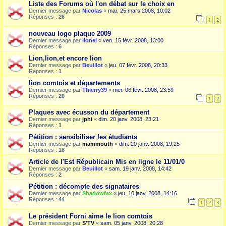
Liste des Forums où l'on débat sur le choix en
Dernier message par
Nicolas
«
mar. 25 mars 2008, 10:02
Réponses :
26
1
2
nouveau logo plaque 2009
Dernier message par
lionel
«
ven. 15 févr. 2008, 13:00
Réponses :
6
Lion,lion,et encore lion
Dernier message par
Beuillot
«
jeu. 07 févr. 2008, 20:33
Réponses :
1
lion comtois et départements
Dernier message par
Thierry39
«
mer. 06 févr. 2008, 23:59
Réponses :
20
1
2
Plaques avec écusson du département
Dernier message par
jphi
«
dim. 20 janv. 2008, 23:21
Réponses :
1
Pétition : sensibiliser les étudiants
Dernier message par
mammouth
«
dim. 20 janv. 2008, 19:25
Réponses :
18
Article de l'Est Républicain Mis en ligne le 11/01/0
Dernier message par
Beuillot
«
sam. 19 janv. 2008, 14:42
Réponses :
2
Pétition : décompte des signataires
Dernier message par
Shadowfax
«
jeu. 10 janv. 2008, 14:16
Réponses :
44
1
2
3
Le président Forni aime le lion comtois
Dernier message par
S'TV
«
sam. 05 janv. 2008, 20:28