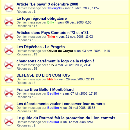
Article "Le pays" 9 décembre 2008
Dernier message par
Thierry39
«
mer. 10 déc. 2008, 11:57
Réponses :
1
Le logo régional obligatoire
Dernier message par
Billy
«
sam. 06 déc. 2008, 0:56
Réponses :
17
Articles dans Pays Comtois n°73 et n°81
Dernier message par
Thier
«
ven. 21 nov. 2008, 11:03
Réponses :
6
Les Dépêches - Le Progrès
Dernier message par
Olivier de Croyot
«
lun. 03 nov. 2008, 19:45
Réponses :
13
changeons carrément le logo de la région !
Dernier message par
S'TV
«
mar. 28 oct. 2008, 21:41
Réponses :
15
DEFENSE DU LION COMTOIS
Dernier message par
Mitch
«
ven. 29 août 2008, 22:13
Réponses :
4
France Bleu Belfort Montbéliard
Dernier message par
Beuillot
«
sam. 07 juin 2008, 17:10
Réponses :
6
Les départements veulent conserver leur numéro
Dernier message par
Beuillot
«
jeu. 29 mai 2008, 15:58
Réponses :
18
Le guide du Routard fait la promotion du Lion comtois !
Dernier message par
Beuillot
«
lun. 12 mai 2008, 9:51
Réponses :
2