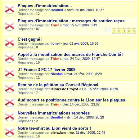
Plaques d'immatriculation...
Dernier message par
Beuillot
«
sam. 30 mai 2009, 10:37
Réponses :
12
Plaques d'immatriculation : messages de soutien reçus
Dernier message par
Thier
«
mer. 15 avr. 2009, 3:19
Réponses :
87
1
2
3
4
5
C'est gagné !
Dernier message par
lionel
«
jeu. 02 avr. 2009, 16:36
Réponses :
8
Appel à la mobilisation des maires de Franche-Comté !
Dernier message par
Thier
«
mar. 24 févr. 2009, 14:47
Réponses :
15
JT France 3 FC 17 février 2009
Dernier message par
Nicolas
«
mar. 24 févr. 2009, 8:29
Réponses :
12
Remise de la pétition au Conseil Régional
Dernier message par
Olivier de Croyot
«
lun. 15 déc. 2008, 16:20
Réponses :
7
Audincourt se positionne contre le Lion sur les plaques
Dernier message par
Thier
«
dim. 14 déc. 2008, 23:02
Nouvelles immatriculations reportées
Dernier message par
Beuillot
«
dim. 14 déc. 2008, 20:29
Réponses :
2
Notre tee-shirt au Lion vient de sortir !
Dernier message par
pieradam
«
jeu. 11 déc. 2008, 22:48
Réponses :
16