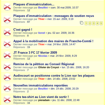
Plaques d'immatriculation...
Dernier message par
Beuillot
«
sam. 30 mai 2009, 10:37
Réponses :
12
Plaques d'immatriculation : messages de soutien reçus
Dernier message par
Thier
«
mer. 15 avr. 2009, 3:19
Réponses :
87
1
2
3
4
5
C'est gagné !
Dernier message par
lionel
«
jeu. 02 avr. 2009, 16:36
Réponses :
8
Appel à la mobilisation des maires de Franche-Comté !
Dernier message par
Thier
«
mar. 24 févr. 2009, 14:47
Réponses :
15
JT France 3 FC 17 février 2009
Dernier message par
Nicolas
«
mar. 24 févr. 2009, 8:29
Réponses :
12
Remise de la pétition au Conseil Régional
Dernier message par
Olivier de Croyot
«
lun. 15 déc. 2008, 16:20
Réponses :
7
Audincourt se positionne contre le Lion sur les plaques
Dernier message par
Thier
«
dim. 14 déc. 2008, 23:02
Nouvelles immatriculations reportées
Dernier message par
Beuillot
«
dim. 14 déc. 2008, 20:29
Réponses :
2
Notre tee-shirt au Lion vient de sortir !
Dernier message par
pieradam
«
jeu. 11 déc. 2008, 22:48
Réponses :
16