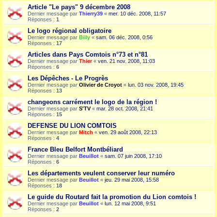
Article "Le pays" 9 décembre 2008
Dernier message par
Thierry39
«
mer. 10 déc. 2008, 11:57
Réponses :
1
Le logo régional obligatoire
Dernier message par
Billy
«
sam. 06 déc. 2008, 0:56
Réponses :
17
Articles dans Pays Comtois n°73 et n°81
Dernier message par
Thier
«
ven. 21 nov. 2008, 11:03
Réponses :
6
Les Dépêches - Le Progrès
Dernier message par
Olivier de Croyot
«
lun. 03 nov. 2008, 19:45
Réponses :
13
changeons carrément le logo de la région !
Dernier message par
S'TV
«
mar. 28 oct. 2008, 21:41
Réponses :
15
DEFENSE DU LION COMTOIS
Dernier message par
Mitch
«
ven. 29 août 2008, 22:13
Réponses :
4
France Bleu Belfort Montbéliard
Dernier message par
Beuillot
«
sam. 07 juin 2008, 17:10
Réponses :
6
Les départements veulent conserver leur numéro
Dernier message par
Beuillot
«
jeu. 29 mai 2008, 15:58
Réponses :
18
Le guide du Routard fait la promotion du Lion comtois !
Dernier message par
Beuillot
«
lun. 12 mai 2008, 9:51
Réponses :
2