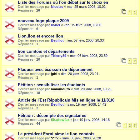
Liste des Forums où l'on débat sur le choix en
Dernier message par
Nicolas
«
mar. 25 mars 2008, 10:02
Réponses :
26
1
2
nouveau logo plaque 2009
Dernier message par
lionel
«
ven. 15 févr. 2008, 13:00
Réponses :
6
Lion,lion,et encore lion
Dernier message par
Beuillot
«
jeu. 07 févr. 2008, 20:33
Réponses :
1
lion comtois et départements
Dernier message par
Thierry39
«
mer. 06 févr. 2008, 23:59
Réponses :
20
1
2
Plaques avec écusson du département
Dernier message par
jphi
«
dim. 20 janv. 2008, 23:21
Réponses :
1
Pétition : sensibiliser les étudiants
Dernier message par
mammouth
«
dim. 20 janv. 2008, 19:25
Réponses :
18
Article de l'Est Républicain Mis en ligne le 11/01/0
Dernier message par
Beuillot
«
sam. 19 janv. 2008, 14:42
Réponses :
2
Pétition : décompte des signataires
Dernier message par
Shadowfax
«
jeu. 10 janv. 2008, 14:16
Réponses :
44
1
2
3
Le président Forni aime le lion comtois
Dernier message par
S'TV
«
sam. 05 janv. 2008, 20:28