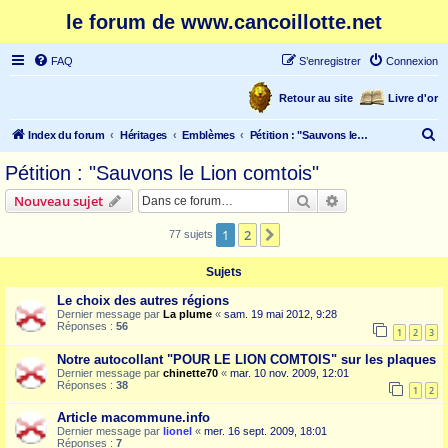
le forum de www.cancoillotte.net
FAQ
S’enregistrer
Connexion
Retour au site
Livre d'or
R
Index du forum
Héritages
Emblèmes
Pétition : "Sauvons le Lion comtois"
e
Pétition : "Sauvons le Lion comtois"
c
Rechercher
Recherche avanc
Nouveau sujet
h
e
1
2
Suivante
77 sujets
r
Sujets
c
Le choix des autres régions
h
Dernier message par
La plume
«
sam. 19 mai 2012, 9:28
Réponses :
56
e
1
2
3
r
Notre autocollant "POUR LE LION COMTOIS" sur les plaques
Dernier message par
chinette70
«
mar. 10 nov. 2009, 12:01
Réponses :
38
1
2
Article macommune.info
Dernier message par
lionel
«
mer. 16 sept. 2009, 18:01
Réponses :
7