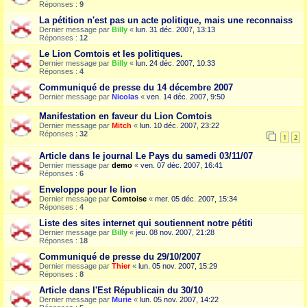
Réponses :
9
La pétition n'est pas un acte politique, mais une reconnaiss
Dernier message par
Billy
«
lun. 31 déc. 2007, 13:13
Réponses :
12
Le Lion Comtois et les politiques.
Dernier message par
Billy
«
lun. 24 déc. 2007, 10:33
Réponses :
4
Communiqué de presse du 14 décembre 2007
Dernier message par
Nicolas
«
ven. 14 déc. 2007, 9:50
Manifestation en faveur du Lion Comtois
Dernier message par
Mitch
«
lun. 10 déc. 2007, 23:22
Réponses :
32
1
2
Article dans le journal Le Pays du samedi 03/11/07
Dernier message par
demo
«
ven. 07 déc. 2007, 16:41
Réponses :
6
Enveloppe pour le lion
Dernier message par
Comtoise
«
mer. 05 déc. 2007, 15:34
Réponses :
4
Liste des sites internet qui soutiennent notre pétiti
Dernier message par
Billy
«
jeu. 08 nov. 2007, 21:28
Réponses :
18
Communiqué de presse du 29/10/2007
Dernier message par
Thier
«
lun. 05 nov. 2007, 15:29
Réponses :
8
Article dans l'Est Républicain du 30/10
Dernier message par
Murie
«
lun. 05 nov. 2007, 14:22