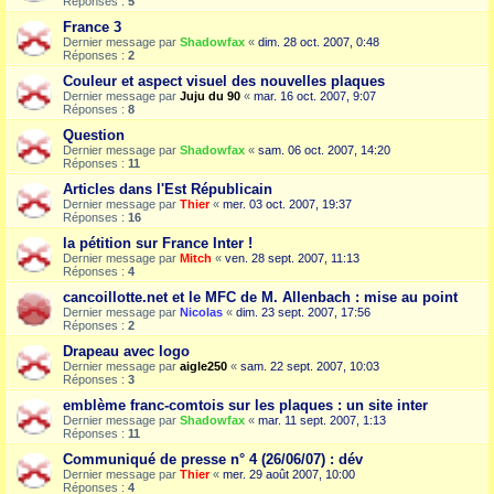
Réponses :
5
France 3
Dernier message par
Shadowfax
«
dim. 28 oct. 2007, 0:48
Réponses :
2
Couleur et aspect visuel des nouvelles plaques
Dernier message par
Juju du 90
«
mar. 16 oct. 2007, 9:07
Réponses :
8
Question
Dernier message par
Shadowfax
«
sam. 06 oct. 2007, 14:20
Réponses :
11
Articles dans l'Est Républicain
Dernier message par
Thier
«
mer. 03 oct. 2007, 19:37
Réponses :
16
la pétition sur France Inter !
Dernier message par
Mitch
«
ven. 28 sept. 2007, 11:13
Réponses :
4
cancoillotte.net et le MFC de M. Allenbach : mise au point
Dernier message par
Nicolas
«
dim. 23 sept. 2007, 17:56
Réponses :
2
Drapeau avec logo
Dernier message par
aigle250
«
sam. 22 sept. 2007, 10:03
Réponses :
3
emblème franc-comtois sur les plaques : un site inter
Dernier message par
Shadowfax
«
mar. 11 sept. 2007, 1:13
Réponses :
11
Communiqué de presse n° 4 (26/06/07) : dév
Dernier message par
Thier
«
mer. 29 août 2007, 10:00
Réponses :
4