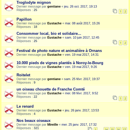
Troglodyte mignon
Dernier message par
gentiane
«
jeu. 26 oct. 2017, 19:13
Réponses :
25
1
2
Papillon
Dernier message par
Eustache
«
mar. 08 août 2017, 15:26
Réponses :
18
Consommer local, bio et solidaire...
Dernier message par
Eustache
«
sam. 10 juin 2017, 12:45
Réponses :
25
1
2
Festival de photo nature et animalière à Ornans
Dernier message par
Eustache
«
ven. 19 mai 2017, 14:31
10.000 pieds de vignes plantés à Noroy-le-Bourg
Dernier message par
Eustache
«
ven. 19 mai 2017, 9:26
Roitelet
Dernier message par
gentiane
«
sam. 25 févr. 2017, 19:37
Réponses :
9
un oiseau chouette de Franche Comté
Dernier message par
Eustache
«
mer. 08 févr. 2017, 9:52
Réponses :
22
1
2
Le renard
Dernier message par
Eustache
«
jeu. 26 janv. 2017, 13:53
Réponses :
4
Nos beaux oiseaux
Dernier message par
Mireille
«
mer. 25 janv. 2017, 17:32
Réponses :
321
1
14
15
16
17
…