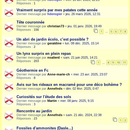
Réponses :
1
Vraiment surpris par mes patates cette année
Dernier message par
hderogier
«
jeu. 26 mars 2026, 12:31
Tête couronnée
Dernier message par
christian73
«
jeu. 01 janv. 2026, 19:49
Réponses :
156
1
5
6
7
8
…
Un abri de jardin écolo, c’est possible ?
Dernier message par
geraldine
«
lun. 08 déc. 2025, 15:14
Réponses :
2
Un lynx surpris en plein repas
Dernier message par
noalierd
«
sam. 21 juin 2025, 14:21
Réponses :
203
1
8
9
10
11
…
Géothermie en Fc
Dernier message par
Anne-marie-ch
«
mer. 23 avr. 2025, 23:07
Réponses :
8
Avis sur les rideaux en macramé pour une déco bohème ?
Dernier message par
Annefnds
«
dim. 02 févr. 2025, 0:47
Curiosités sur l'étude des sols
Dernier message par
Martin
«
mer. 08 janv. 2025, 9:15
Réponses :
3
Rencontre au jardin
Dernier message par
Annefnds
«
sam. 21 déc. 2024, 22:38
Réponses :
23
1
2
Fossiles d'ammonites (Dasle...)