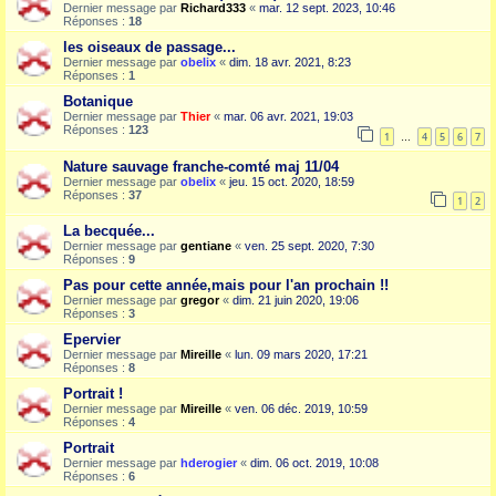
Dernier message par
Richard333
«
mar. 12 sept. 2023, 10:46
Réponses :
18
les oiseaux de passage...
Dernier message par
obelix
«
dim. 18 avr. 2021, 8:23
Réponses :
1
Botanique
Dernier message par
Thier
«
mar. 06 avr. 2021, 19:03
Réponses :
123
1
4
5
6
7
…
Nature sauvage franche-comté maj 11/04
Dernier message par
obelix
«
jeu. 15 oct. 2020, 18:59
Réponses :
37
1
2
La becquée...
Dernier message par
gentiane
«
ven. 25 sept. 2020, 7:30
Réponses :
9
Pas pour cette année,mais pour l'an prochain !!
Dernier message par
gregor
«
dim. 21 juin 2020, 19:06
Réponses :
3
Epervier
Dernier message par
Mireille
«
lun. 09 mars 2020, 17:21
Réponses :
8
Portrait !
Dernier message par
Mireille
«
ven. 06 déc. 2019, 10:59
Réponses :
4
Portrait
Dernier message par
hderogier
«
dim. 06 oct. 2019, 10:08
Réponses :
6