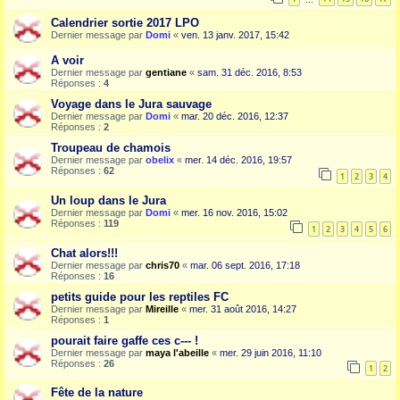
Calendrier sortie 2017 LPO
Dernier message par
Domi
«
ven. 13 janv. 2017, 15:42
A voir
Dernier message par
gentiane
«
sam. 31 déc. 2016, 8:53
Réponses :
4
Voyage dans le Jura sauvage
Dernier message par
Domi
«
mar. 20 déc. 2016, 12:37
Réponses :
2
Troupeau de chamois
Dernier message par
obelix
«
mer. 14 déc. 2016, 19:57
Réponses :
62
1
2
3
4
Un loup dans le Jura
Dernier message par
Domi
«
mer. 16 nov. 2016, 15:02
Réponses :
119
1
2
3
4
5
6
Chat alors!!!
Dernier message par
chris70
«
mar. 06 sept. 2016, 17:18
Réponses :
16
petits guide pour les reptiles FC
Dernier message par
Mireille
«
mer. 31 août 2016, 14:27
Réponses :
1
pourait faire gaffe ces c--- !
Dernier message par
maya l'abeille
«
mer. 29 juin 2016, 11:10
Réponses :
26
1
2
Fête de la nature