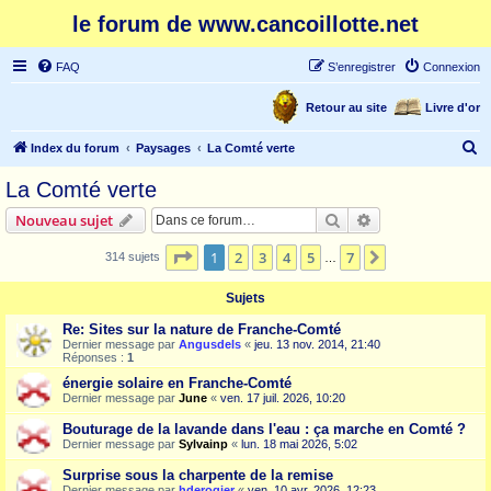
le forum de www.cancoillotte.net
FAQ
S’enregistrer
Connexion
Retour au site
Livre d'or
R
Index du forum
Paysages
La Comté verte
e
La Comté verte
c
Rechercher
Recherche avanc
Nouveau sujet
h
e
Page
1
sur
7
1
2
3
4
5
7
Suivante
314 sujets
…
r
Sujets
c
Re: Sites sur la nature de Franche-Comté
h
Dernier message par
Angusdels
«
jeu. 13 nov. 2014, 21:40
Réponses :
1
e
énergie solaire en Franche-Comté
r
Dernier message par
June
«
ven. 17 juil. 2026, 10:20
Bouturage de la lavande dans l'eau : ça marche en Comté ?
Dernier message par
Sylvainp
«
lun. 18 mai 2026, 5:02
Surprise sous la charpente de la remise
Dernier message par
hderogier
«
ven. 10 avr. 2026, 12:23