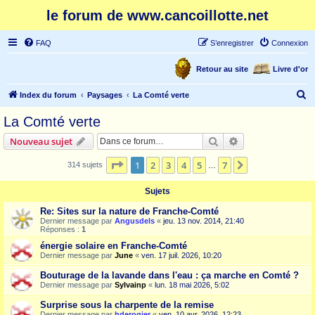
le forum de www.cancoillotte.net
FAQ
S’enregistrer
Connexion
Retour au site
Livre d'or
R
Index du forum
Paysages
La Comté verte
e
La Comté verte
c
Rechercher
Recherche avanc
Nouveau sujet
h
e
Page
1
sur
7
1
2
3
4
5
7
Suivante
314 sujets
…
r
Sujets
c
Re: Sites sur la nature de Franche-Comté
h
Dernier message par
Angusdels
«
jeu. 13 nov. 2014, 21:40
Réponses :
1
e
énergie solaire en Franche-Comté
r
Dernier message par
June
«
ven. 17 juil. 2026, 10:20
Bouturage de la lavande dans l'eau : ça marche en Comté ?
Dernier message par
Sylvainp
«
lun. 18 mai 2026, 5:02
Surprise sous la charpente de la remise
Dernier message par
hderogier
«
ven. 10 avr. 2026, 12:23