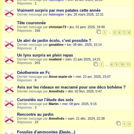
Réponses :
1
Vraiment surpris par mes patates cette année
Dernier message par
hderogier
«
jeu. 26 mars 2026, 12:31
Tête couronnée
Dernier message par
christian73
«
jeu. 01 janv. 2026, 19:49
Réponses :
156
1
5
6
7
8
…
Un abri de jardin écolo, c’est possible ?
Dernier message par
geraldine
«
lun. 08 déc. 2025, 15:14
Réponses :
2
Un lynx surpris en plein repas
Dernier message par
noalierd
«
sam. 21 juin 2025, 14:21
Réponses :
203
1
8
9
10
11
…
Géothermie en Fc
Dernier message par
Anne-marie-ch
«
mer. 23 avr. 2025, 23:07
Réponses :
8
Avis sur les rideaux en macramé pour une déco bohème ?
Dernier message par
Annefnds
«
dim. 02 févr. 2025, 0:47
Curiosités sur l'étude des sols
Dernier message par
Martin
«
mer. 08 janv. 2025, 9:15
Réponses :
3
Rencontre au jardin
Dernier message par
Annefnds
«
sam. 21 déc. 2024, 22:38
Réponses :
23
1
2
Fossiles d'ammonites (Dasle...)