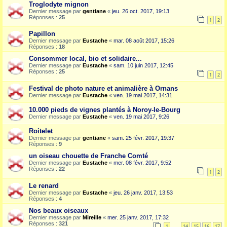
Troglodyte mignon
Dernier message par
gentiane
«
jeu. 26 oct. 2017, 19:13
Réponses :
25
1
2
Papillon
Dernier message par
Eustache
«
mar. 08 août 2017, 15:26
Réponses :
18
Consommer local, bio et solidaire...
Dernier message par
Eustache
«
sam. 10 juin 2017, 12:45
Réponses :
25
1
2
Festival de photo nature et animalière à Ornans
Dernier message par
Eustache
«
ven. 19 mai 2017, 14:31
10.000 pieds de vignes plantés à Noroy-le-Bourg
Dernier message par
Eustache
«
ven. 19 mai 2017, 9:26
Roitelet
Dernier message par
gentiane
«
sam. 25 févr. 2017, 19:37
Réponses :
9
un oiseau chouette de Franche Comté
Dernier message par
Eustache
«
mer. 08 févr. 2017, 9:52
Réponses :
22
1
2
Le renard
Dernier message par
Eustache
«
jeu. 26 janv. 2017, 13:53
Réponses :
4
Nos beaux oiseaux
Dernier message par
Mireille
«
mer. 25 janv. 2017, 17:32
Réponses :
321
1
14
15
16
17
…