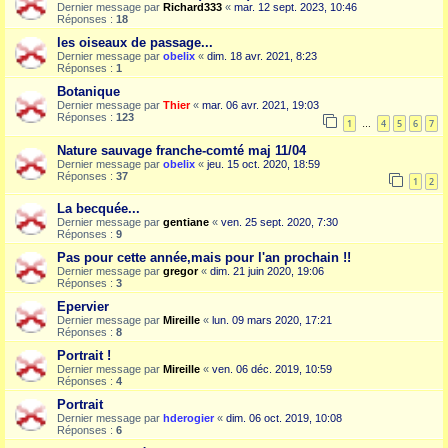
Dernier message par
Richard333
«
mar. 12 sept. 2023, 10:46
Réponses :
18
les oiseaux de passage...
Dernier message par
obelix
«
dim. 18 avr. 2021, 8:23
Réponses :
1
Botanique
Dernier message par
Thier
«
mar. 06 avr. 2021, 19:03
Réponses :
123
1
4
5
6
7
…
Nature sauvage franche-comté maj 11/04
Dernier message par
obelix
«
jeu. 15 oct. 2020, 18:59
Réponses :
37
1
2
La becquée...
Dernier message par
gentiane
«
ven. 25 sept. 2020, 7:30
Réponses :
9
Pas pour cette année,mais pour l'an prochain !!
Dernier message par
gregor
«
dim. 21 juin 2020, 19:06
Réponses :
3
Epervier
Dernier message par
Mireille
«
lun. 09 mars 2020, 17:21
Réponses :
8
Portrait !
Dernier message par
Mireille
«
ven. 06 déc. 2019, 10:59
Réponses :
4
Portrait
Dernier message par
hderogier
«
dim. 06 oct. 2019, 10:08
Réponses :
6