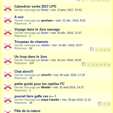
Calendrier sortie 2017 LPO
Dernier message par
Domi
«
ven. 13 janv. 2017, 15:42
A voir
Dernier message par
gentiane
«
sam. 31 déc. 2016, 8:53
Réponses :
4
Voyage dans le Jura sauvage
Dernier message par
Domi
«
mar. 20 déc. 2016, 12:37
Réponses :
2
Troupeau de chamois
Dernier message par
obelix
«
mer. 14 déc. 2016, 19:57
Réponses :
62
1
2
3
4
Un loup dans le Jura
Dernier message par
Domi
«
mer. 16 nov. 2016, 15:02
Réponses :
119
1
2
3
4
5
6
Chat alors!!!
Dernier message par
chris70
«
mar. 06 sept. 2016, 17:18
Réponses :
16
petits guide pour les reptiles FC
Dernier message par
Mireille
«
mer. 31 août 2016, 14:27
Réponses :
1
pourait faire gaffe ces c--- !
Dernier message par
maya l'abeille
«
mer. 29 juin 2016, 11:10
Réponses :
26
1
2
Fête de la nature