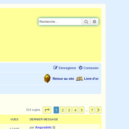
Rechercher
Recherche avancé
S’enregistrer
Connexion
Retour au site
Livre d'or
Page
1
sur
7
1
2
3
4
5
7
Suivante
314 sujets
…
VUES
DERNIER MESSAGE
par
Angusdels