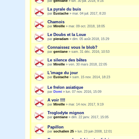
par
gentiane
»
lun. 30 juil. 2018, 9:16
La pyrale du buis
par
Eustache
»
mar. 04 juil. 2017, 8:20
Chamois
par
Mireille
»
mar. 09 oct. 2018, 18:05
Le Doubs et la Loue
par
pieradam
»
dim. 05 août 2018, 15:29
Connaissez vous le blob?
par
gentiane
»
sam. 31 déc. 2016, 10:53
Le silence des bêtes
par
Mireille
»
ven. 30 mars 2018, 22:05
L'image du jour
par
Eustache
»
sam. 15 nov. 2014, 18:23
Le frelon asiatique
par
Domi
»
lun. 07 nov. 2016, 15:09
A voir !!!!
par
Mireille
»
mar. 14 nov. 2017, 9:19
Troglodyte mignon
par
gentiane
»
dim. 22 janv. 2017, 15:05
Papillon
par
sochalien 25
»
lun. 23 juin 2008, 12:01