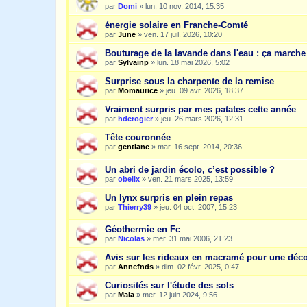
par
Domi
»
lun. 10 nov. 2014, 15:35
énergie solaire en Franche-Comté
par
June
»
ven. 17 juil. 2026, 10:20
Bouturage de la lavande dans l'eau : ça march
par
Sylvainp
»
lun. 18 mai 2026, 5:02
Surprise sous la charpente de la remise
par
Momaurice
»
jeu. 09 avr. 2026, 18:37
Vraiment surpris par mes patates cette année
par
hderogier
»
jeu. 26 mars 2026, 12:31
Tête couronnée
par
gentiane
»
mar. 16 sept. 2014, 20:36
Un abri de jardin écolo, c’est possible ?
par
obelix
»
ven. 21 mars 2025, 13:59
Un lynx surpris en plein repas
par
Thierry39
»
jeu. 04 oct. 2007, 15:23
Géothermie en Fc
par
Nicolas
»
mer. 31 mai 2006, 21:23
Avis sur les rideaux en macramé pour une dé
par
Annefnds
»
dim. 02 févr. 2025, 0:47
Curiosités sur l'étude des sols
par
Maia
»
mer. 12 juin 2024, 9:56