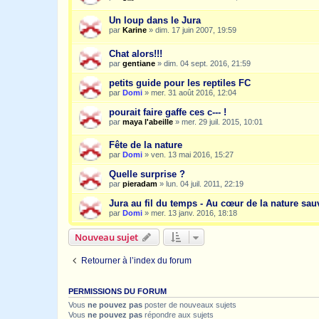
Un loup dans le Jura
par
Karine
»
dim. 17 juin 2007, 19:59
Chat alors!!!
par
gentiane
»
dim. 04 sept. 2016, 21:59
petits guide pour les reptiles FC
par
Domi
»
mer. 31 août 2016, 12:04
pourait faire gaffe ces c--- !
par
maya l'abeille
»
mer. 29 juil. 2015, 10:01
Fête de la nature
par
Domi
»
ven. 13 mai 2016, 15:27
Quelle surprise ?
par
pieradam
»
lun. 04 juil. 2011, 22:19
Jura au fil du temps - Au cœur de la nature sa
par
Domi
»
mer. 13 janv. 2016, 18:18
Nouveau sujet
Retourner à l’index du forum
PERMISSIONS DU FORUM
Vous
ne pouvez pas
poster de nouveaux sujets
Vous
ne pouvez pas
répondre aux sujets