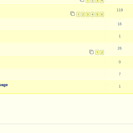
1
2
3
4
119
1
2
3
4
5
6
16
1
26
1
2
0
7
uvage
1