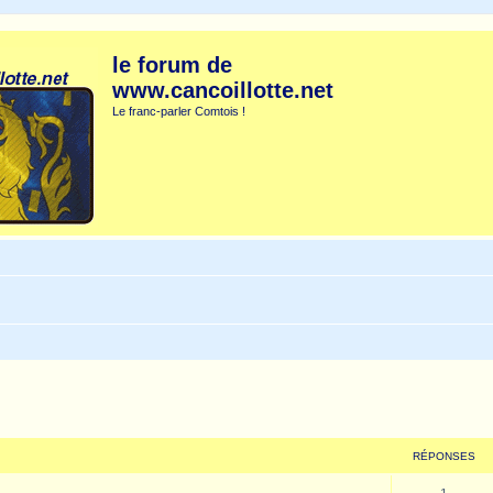
le forum de
www.cancoillotte.net
Le franc-parler Comtois !
cher
cherche avancée
RÉPONSES