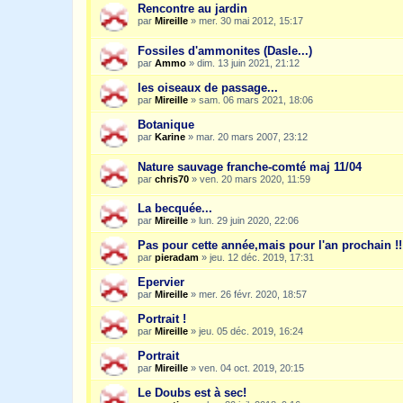
Rencontre au jardin
par
Mireille
»
mer. 30 mai 2012, 15:17
Fossiles d'ammonites (Dasle...)
par
Ammo
»
dim. 13 juin 2021, 21:12
les oiseaux de passage...
par
Mireille
»
sam. 06 mars 2021, 18:06
Botanique
par
Karine
»
mar. 20 mars 2007, 23:12
Nature sauvage franche-comté maj 11/04
par
chris70
»
ven. 20 mars 2020, 11:59
La becquée...
par
Mireille
»
lun. 29 juin 2020, 22:06
Pas pour cette année,mais pour l'an prochain !!
par
pieradam
»
jeu. 12 déc. 2019, 17:31
Epervier
par
Mireille
»
mer. 26 févr. 2020, 18:57
Portrait !
par
Mireille
»
jeu. 05 déc. 2019, 16:24
Portrait
par
Mireille
»
ven. 04 oct. 2019, 20:15
Le Doubs est à sec!