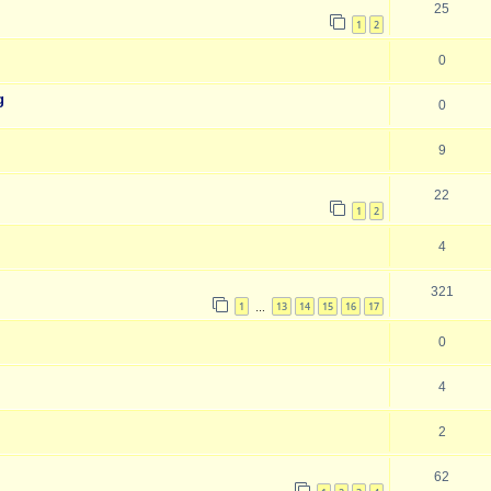
25
1
2
0
g
0
9
22
1
2
4
321
1
13
14
15
16
17
…
0
4
2
62