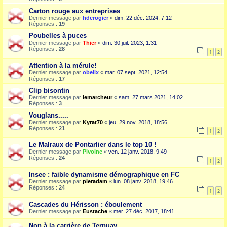
Carton rouge aux entreprises
Dernier message par
hderogier
«
dim. 22 déc. 2024, 7:12
Réponses :
19
Poubelles à puces
Dernier message par
Thier
«
dim. 30 juil. 2023, 1:31
Réponses :
28
1
2
Attention à la mérule!
Dernier message par
obelix
«
mar. 07 sept. 2021, 12:54
Réponses :
17
Clip bisontin
Dernier message par
lemarcheur
«
sam. 27 mars 2021, 14:02
Réponses :
3
Vouglans.....
Dernier message par
Kyrat70
«
jeu. 29 nov. 2018, 18:56
Réponses :
21
1
2
Le Malraux de Pontarlier dans le top 10 !
Dernier message par
Pivoine
«
ven. 12 janv. 2018, 9:49
Réponses :
24
1
2
Insee : faible dynamisme démographique en FC
Dernier message par
pieradam
«
lun. 08 janv. 2018, 19:46
Réponses :
24
1
2
Cascades du Hérisson : éboulement
Dernier message par
Eustache
«
mer. 27 déc. 2017, 18:41
Non à la carrière de Ternuay