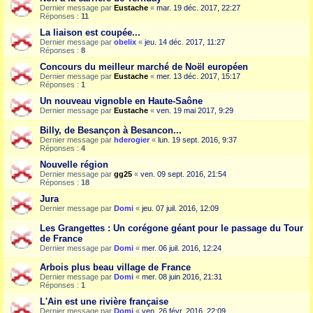
Dernier message par
Eustache
«
mar. 19 déc. 2017, 22:27
Réponses :
11
La liaison est coupée...
Dernier message par
obelix
«
jeu. 14 déc. 2017, 11:27
Réponses :
8
Concours du meilleur marché de Noël européen
Dernier message par
Eustache
«
mer. 13 déc. 2017, 15:17
Réponses :
1
Un nouveau vignoble en Haute-Saône
Dernier message par
Eustache
«
ven. 19 mai 2017, 9:29
Billy, de Besançon à Besancon...
Dernier message par
hderogier
«
lun. 19 sept. 2016, 9:37
Réponses :
4
Nouvelle région
Dernier message par
gg25
«
ven. 09 sept. 2016, 21:54
Réponses :
18
Jura
Dernier message par
Domi
«
jeu. 07 juil. 2016, 12:09
Les Grangettes : Un corégone géant pour le passage du Tour
de France
Dernier message par
Domi
«
mer. 06 juil. 2016, 12:24
Arbois plus beau village de France
Dernier message par
Domi
«
mer. 08 juin 2016, 21:31
Réponses :
1
L'Ain est une rivière française
Dernier message par
Domi
«
ven. 26 févr. 2016, 22:09