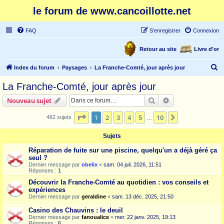
le forum de www.cancoillotte.net
FAQ
S’enregistrer
Connexion
Retour au site
Livre d'or
R
Index du forum
Paysages
La Franche-Comté, jour après jour
e
La Franche-Comté, jour après jour
c
Rechercher
Recherche avanc
Nouveau sujet
h
e
Page
1
sur
10
1
2
3
4
5
10
Suivante
462 sujets
…
r
Sujets
c
Réparation de fuite sur une piscine, quelqu'un a déjà géré ça
h
seul ?
e
Dernier message par
obelix
«
sam. 04 juil. 2026, 11:51
Réponses :
1
r
Découvrir la Franche-Comté au quotidien : vos conseils et
expériences
Dernier message par
geraldine
«
sam. 13 déc. 2025, 21:50
Casino des Chauvins : le deuil
Dernier message par
fanoualice
«
mer. 22 janv. 2025, 19:13
Réponses :
6