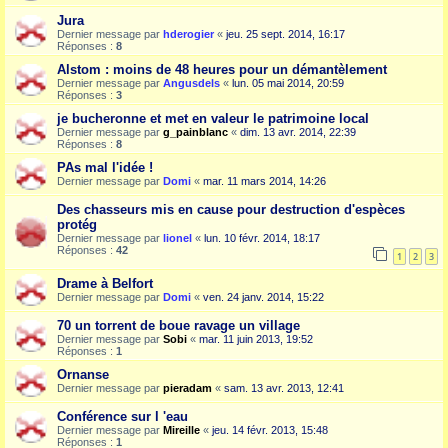
Jura
Dernier message par
hderogier
«
jeu. 25 sept. 2014, 16:17
Réponses :
8
Alstom : moins de 48 heures pour un démantèlement
Dernier message par
Angusdels
«
lun. 05 mai 2014, 20:59
Réponses :
3
je bucheronne et met en valeur le patrimoine local
Dernier message par
g_painblanc
«
dim. 13 avr. 2014, 22:39
Réponses :
8
PAs mal l'idée !
Dernier message par
Domi
«
mar. 11 mars 2014, 14:26
Des chasseurs mis en cause pour destruction d'espèces
protég
Dernier message par
lionel
«
lun. 10 févr. 2014, 18:17
Réponses :
42
1
2
3
Drame à Belfort
Dernier message par
Domi
«
ven. 24 janv. 2014, 15:22
70 un torrent de boue ravage un village
Dernier message par
Sobi
«
mar. 11 juin 2013, 19:52
Réponses :
1
Ornanse
Dernier message par
pieradam
«
sam. 13 avr. 2013, 12:41
Conférence sur l 'eau
Dernier message par
Mireille
«
jeu. 14 févr. 2013, 15:48
Réponses :
1