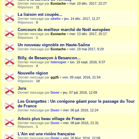
Dernier message par
Eustache
«
mar. 19 déc. 2017, 22:27
Réponses :
11
La liaison est coupée...
Dernier message par
obelix
«
jeu. 14 déc. 2017, 11:27
Réponses :
8
Concours du meilleur marché de Noël européen
Dernier message par
Eustache
«
mer. 13 déc. 2017, 15:17
Réponses :
1
Un nouveau vignoble en Haute-Saône
Dernier message par
Eustache
«
ven. 19 mai 2017, 9:29
Billy, de Besançon à Besancon...
Dernier message par
hderogier
«
lun. 19 sept. 2016, 9:37
Réponses :
4
Nouvelle région
Dernier message par
gg25
«
ven. 09 sept. 2016, 21:54
Réponses :
18
Jura
Dernier message par
Domi
«
jeu. 07 juil. 2016, 12:09
Les Grangettes : Un corégone géant pour le passage du Tour
de France
Dernier message par
Domi
«
mer. 06 juil. 2016, 12:24
Arbois plus beau village de France
Dernier message par
Domi
«
mer. 08 juin 2016, 21:31
Réponses :
1
L'Ain est une rivière française
Dernier message par
Domi
«
ven. 26 févr. 2016, 22:09