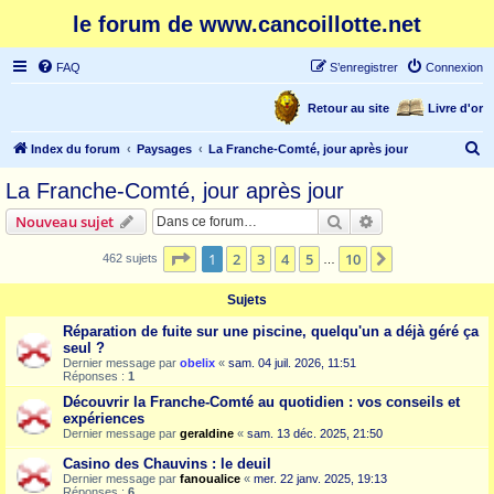
le forum de www.cancoillotte.net
FAQ
S’enregistrer
Connexion
Retour au site
Livre d'or
R
Index du forum
Paysages
La Franche-Comté, jour après jour
e
La Franche-Comté, jour après jour
c
Rechercher
Recherche avanc
Nouveau sujet
h
e
Page
1
sur
10
1
2
3
4
5
10
Suivante
462 sujets
…
r
Sujets
c
Réparation de fuite sur une piscine, quelqu'un a déjà géré ça
h
seul ?
e
Dernier message par
obelix
«
sam. 04 juil. 2026, 11:51
Réponses :
1
r
Découvrir la Franche-Comté au quotidien : vos conseils et
expériences
Dernier message par
geraldine
«
sam. 13 déc. 2025, 21:50
Casino des Chauvins : le deuil
Dernier message par
fanoualice
«
mer. 22 janv. 2025, 19:13
Réponses :
6