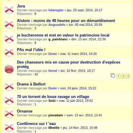
Jura
Dernier message par
hderogier
«
jeu. 25 sept. 2014, 16:17
Réponses :
8
Alstom : moins de 48 heures pour un démantèlement
Dernier message par
Angusdels
«
lun. 05 mai 2014, 20:59
Réponses :
3
je bucheronne et met en valeur le patrimoine local
Dernier message par
g_painblanc
«
dim. 13 avr. 2014, 22:39
Réponses :
8
PAs mal l'idée !
Dernier message par
Domi
«
mar. 11 mars 2014, 14:26
Des chasseurs mis en cause pour destruction d'espèces
protég
Dernier message par
lionel
«
lun. 10 févr. 2014, 18:17
Réponses :
42
1
2
3
Drame à Belfort
Dernier message par
Domi
«
ven. 24 janv. 2014, 15:22
70 un torrent de boue ravage un village
Dernier message par
Sobi
«
mar. 11 juin 2013, 19:52
Réponses :
1
Ornanse
Dernier message par
pieradam
«
sam. 13 avr. 2013, 12:41
Conférence sur l 'eau
Dernier message par
Mireille
«
jeu. 14 févr. 2013, 15:48
Réponses :
1