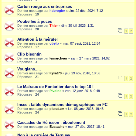
Carton rouge aux entreprises
Dernier message par
hderogier
«
dim. 22 déc. 2024, 7:12
Réponses :
19
Poubelles à puces
Dernier message par
Thier
«
dim. 30 juil. 2023, 1:31
Réponses :
28
1
2
Attention à la mérule!
Dernier message par
obelix
«
mar. 07 sept. 2021, 12:54
Réponses :
17
Clip bisontin
Dernier message par
lemarcheur
«
sam. 27 mars 2021, 14:02
Réponses :
3
Vouglans.....
Dernier message par
Kyrat70
«
jeu. 29 nov. 2018, 18:56
Réponses :
21
1
2
Le Malraux de Pontarlier dans le top 10 !
Dernier message par
Pivoine
«
ven. 12 janv. 2018, 9:49
Réponses :
24
1
2
Insee : faible dynamisme démographique en FC
Dernier message par
pieradam
«
lun. 08 janv. 2018, 19:46
Réponses :
24
1
2
Cascades du Hérisson : éboulement
Dernier message par
Eustache
«
mer. 27 déc. 2017, 18:41
Non à la carrière de Ternuay