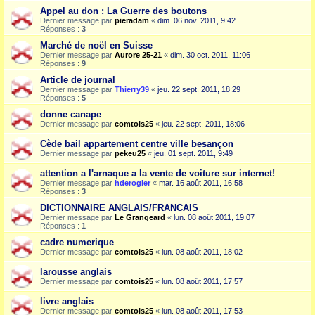
Appel au don : La Guerre des boutons
Dernier message par
pieradam
«
dim. 06 nov. 2011, 9:42
Réponses :
3
Marché de noël en Suisse
Dernier message par
Aurore 25-21
«
dim. 30 oct. 2011, 11:06
Réponses :
9
Article de journal
Dernier message par
Thierry39
«
jeu. 22 sept. 2011, 18:29
Réponses :
5
donne canape
Dernier message par
comtois25
«
jeu. 22 sept. 2011, 18:06
Cède bail appartement centre ville besançon
Dernier message par
pekeu25
«
jeu. 01 sept. 2011, 9:49
attention a l'arnaque a la vente de voiture sur internet!
Dernier message par
hderogier
«
mar. 16 août 2011, 16:58
Réponses :
3
DICTIONNAIRE ANGLAIS/FRANCAIS
Dernier message par
Le Grangeard
«
lun. 08 août 2011, 19:07
Réponses :
1
cadre numerique
Dernier message par
comtois25
«
lun. 08 août 2011, 18:02
larousse anglais
Dernier message par
comtois25
«
lun. 08 août 2011, 17:57
livre anglais
Dernier message par
comtois25
«
lun. 08 août 2011, 17:53