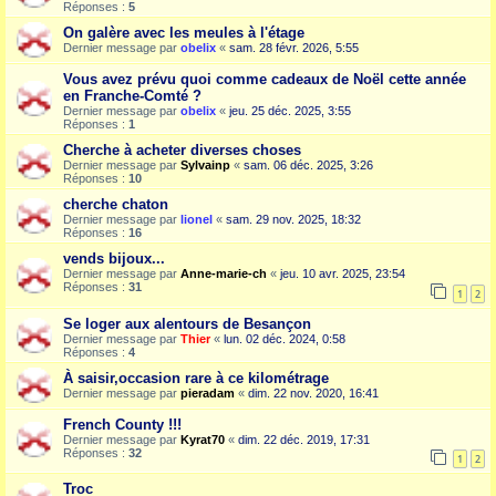
Réponses :
5
On galère avec les meules à l'étage
Dernier message par
obelix
«
sam. 28 févr. 2026, 5:55
Vous avez prévu quoi comme cadeaux de Noël cette année
en Franche-Comté ?
Dernier message par
obelix
«
jeu. 25 déc. 2025, 3:55
Réponses :
1
Cherche à acheter diverses choses
Dernier message par
Sylvainp
«
sam. 06 déc. 2025, 3:26
Réponses :
10
cherche chaton
Dernier message par
lionel
«
sam. 29 nov. 2025, 18:32
Réponses :
16
vends bijoux...
Dernier message par
Anne-marie-ch
«
jeu. 10 avr. 2025, 23:54
Réponses :
31
1
2
Se loger aux alentours de Besançon
Dernier message par
Thier
«
lun. 02 déc. 2024, 0:58
Réponses :
4
À saisir,occasion rare à ce kilométrage
Dernier message par
pieradam
«
dim. 22 nov. 2020, 16:41
French County !!!
Dernier message par
Kyrat70
«
dim. 22 déc. 2019, 17:31
Réponses :
32
1
2
Troc