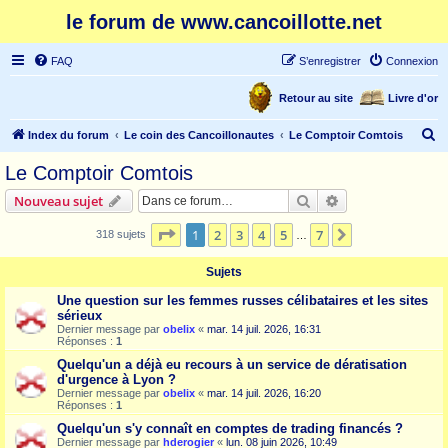
le forum de www.cancoillotte.net
FAQ
S’enregistrer
Connexion
Retour au site
Livre d'or
R
Index du forum
Le coin des Cancoillonautes
Le Comptoir Comtois
e
Le Comptoir Comtois
c
Rechercher
Recherche avanc
Nouveau sujet
h
e
Page
1
sur
7
1
2
3
4
5
7
Suivante
318 sujets
…
r
Sujets
c
Une question sur les femmes russes célibataires et les sites
h
sérieux
e
Dernier message par
obelix
«
mar. 14 juil. 2026, 16:31
Réponses :
1
r
Quelqu'un a déjà eu recours à un service de dératisation
d'urgence à Lyon ?
Dernier message par
obelix
«
mar. 14 juil. 2026, 16:20
Réponses :
1
Quelqu'un s'y connaît en comptes de trading financés ?
Dernier message par
hderogier
«
lun. 08 juin 2026, 10:49