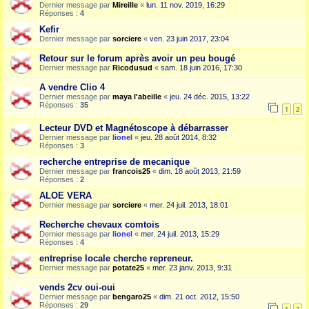
Dernier message par
Mireille
«
lun. 11 nov. 2019, 16:29
Réponses :
4
Kefir
Dernier message par
sorciere
«
ven. 23 juin 2017, 23:04
Retour sur le forum après avoir un peu bougé
Dernier message par
Ricodusud
«
sam. 18 juin 2016, 17:30
A vendre Clio 4
Dernier message par
maya l'abeille
«
jeu. 24 déc. 2015, 13:22
Réponses :
35
1
2
Lecteur DVD et Magnétoscope à débarrasser
Dernier message par
lionel
«
jeu. 28 août 2014, 8:32
Réponses :
3
recherche entreprise de mecanique
Dernier message par
francois25
«
dim. 18 août 2013, 21:59
Réponses :
2
ALOE VERA
Dernier message par
sorciere
«
mer. 24 juil. 2013, 18:01
Recherche chevaux comtois
Dernier message par
lionel
«
mer. 24 juil. 2013, 15:29
Réponses :
4
entreprise locale cherche repreneur.
Dernier message par
potate25
«
mer. 23 janv. 2013, 9:31
vends 2cv oui-oui
Dernier message par
bengaro25
«
dim. 21 oct. 2012, 15:50
Réponses :
29