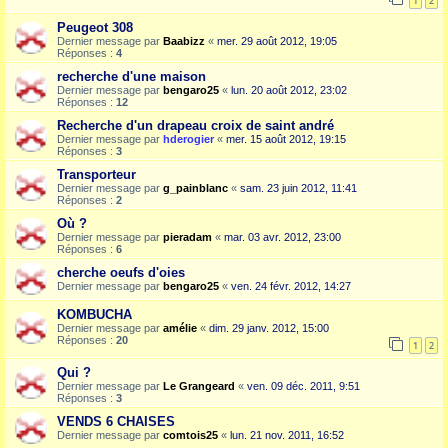
1
2
Peugeot 308
Dernier message par
Baabizz
«
mer. 29 août 2012, 19:05
Réponses :
4
recherche d'une maison
Dernier message par
bengaro25
«
lun. 20 août 2012, 23:02
Réponses :
12
Recherche d'un drapeau croix de saint andré
Dernier message par
hderogier
«
mer. 15 août 2012, 19:15
Réponses :
3
Transporteur
Dernier message par
g_painblanc
«
sam. 23 juin 2012, 11:41
Réponses :
2
Où ?
Dernier message par
pieradam
«
mar. 03 avr. 2012, 23:00
Réponses :
6
cherche oeufs d'oies
Dernier message par
bengaro25
«
ven. 24 févr. 2012, 14:27
KOMBUCHA
Dernier message par
amélie
«
dim. 29 janv. 2012, 15:00
Réponses :
20
1
2
Qui ?
Dernier message par
Le Grangeard
«
ven. 09 déc. 2011, 9:51
Réponses :
3
VENDS 6 CHAISES
Dernier message par
comtois25
«
lun. 21 nov. 2011, 16:52