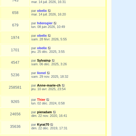
743
mar. 14 juil. 2026, 16:31
par
obelix
658
mar. 14 juil. 2026, 16:20
par
hderogier
679
lun. 08 juin 2026, 10:49
par
obelix
1974
sam. 28 févr. 2026, 5:55
par
obelix
1701
jeu. 25 déc. 2025, 3:55
par
Sylvainp
4547
sam. 06 déc. 2025, 3:26
par
lionel
5236
sam. 29 nov. 2025, 18:32
par
Anne-marie-ch
258581
jeu. 10 avr. 2025, 23:54
par
Thier
9265
lun. 02 déc. 2024, 0:58
par
pieradam
24656
dim. 22 nov. 2020, 16:41
par
Kyrat70
35636
dim. 22 déc. 2019, 17:31