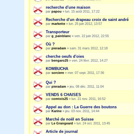
recherche d'une maison
par
papou
»
lun. 15 août 2011, 17:22
Recherche d'un drapeau croix de saint andré
par
markette
»
lun. 25 juin 2012, 13:57
Transporteur
par
g_painblanc
»
ven. 22 juin 2012, 22:55
Où ?
par
pieradam
»
sam. 31 mars 2012, 12:18
cherche oeufs d'oies
par
bengaro25
»
ven. 24 févr. 2012, 14:27
KOMBUCHA
par
sorciere
»
mer. 07 sept. 2011, 17:36
Qui ?
par
pieradam
»
jeu. 08 déc. 2011, 11:04
VENDS 6 CHAISES
par
comtois25
»
lun. 21 nov. 2011, 16:52
Appel au don : La Guerre des boutons
par
Karine
»
jeu. 03 nov. 2011, 14:44
Marché de noël en Suisse
par
Le Grangeard
»
lun. 24 oct. 2011, 13:45
Article de journal