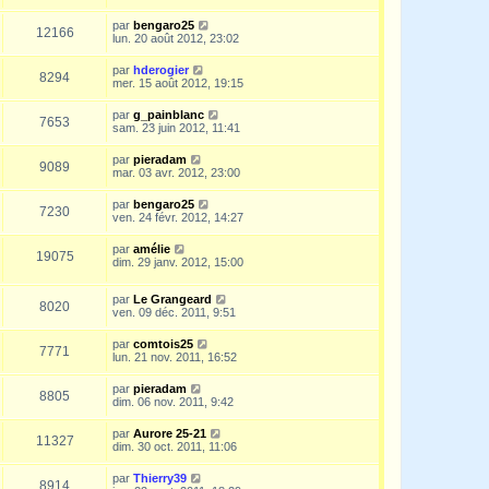
par
bengaro25
12166
lun. 20 août 2012, 23:02
par
hderogier
8294
mer. 15 août 2012, 19:15
par
g_painblanc
7653
sam. 23 juin 2012, 11:41
par
pieradam
9089
mar. 03 avr. 2012, 23:00
par
bengaro25
7230
ven. 24 févr. 2012, 14:27
par
amélie
19075
dim. 29 janv. 2012, 15:00
par
Le Grangeard
8020
ven. 09 déc. 2011, 9:51
par
comtois25
7771
lun. 21 nov. 2011, 16:52
par
pieradam
8805
dim. 06 nov. 2011, 9:42
par
Aurore 25-21
11327
dim. 30 oct. 2011, 11:06
par
Thierry39
8914