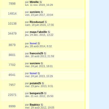
par
Mireille
7898
lun. 11 nov. 2019, 16:29
par
sorciere
14814
ven. 23 juin 2017, 23:04
par
Ricodusud
10138
sam. 18 juin 2016, 17:30
par
maya l'abeille
34479
jeu. 24 déc. 2015, 13:22
par
lionel
8679
jeu. 28 août 2014, 8:32
par
francois25
8601
dim. 18 août 2013, 21:59
par
sorciere
7702
mer. 24 juil. 2013, 18:01
par
lionel
8541
mer. 24 juil. 2013, 15:29
par
potate25
7957
mer. 23 janv. 2013, 9:31
par
bengaro25
22071
dim. 21 oct. 2012, 15:50
par
Baabizz
8999
mer. 29 août 2012, 19:05