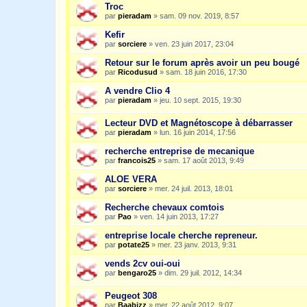
Troc
par
pieradam
»
sam. 09 nov. 2019, 8:57
Kefir
par
sorciere
»
ven. 23 juin 2017, 23:04
Retour sur le forum après avoir un peu bougé
par
Ricodusud
»
sam. 18 juin 2016, 17:30
A vendre Clio 4
par
pieradam
»
jeu. 10 sept. 2015, 19:30
Lecteur DVD et Magnétoscope à débarrasser
par
pieradam
»
lun. 16 juin 2014, 17:56
recherche entreprise de mecanique
par
francois25
»
sam. 17 août 2013, 9:49
ALOE VERA
par
sorciere
»
mer. 24 juil. 2013, 18:01
Recherche chevaux comtois
par
Pao
»
ven. 14 juin 2013, 17:27
entreprise locale cherche repreneur.
par
potate25
»
mer. 23 janv. 2013, 9:31
vends 2cv oui-oui
par
bengaro25
»
dim. 29 juil. 2012, 14:34
Peugeot 308
par
Baabizz
»
mer. 22 août 2012, 9:07