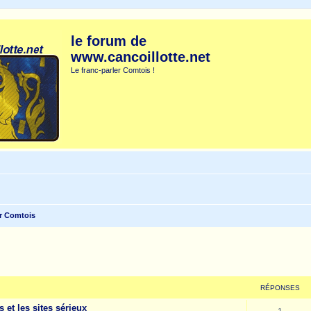
le forum de
www.cancoillotte.net
Le franc-parler Comtois !
r Comtois
cher
cherche avancée
RÉPONSES
 et les sites sérieux