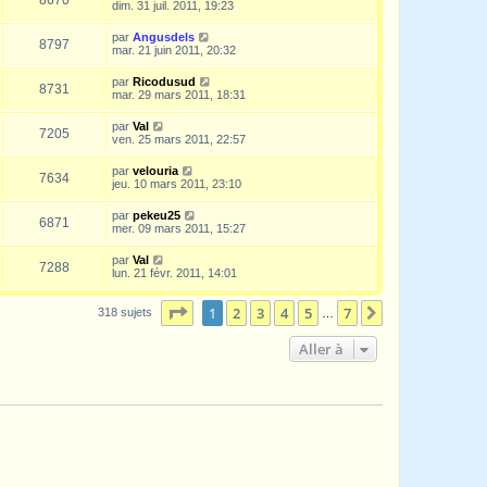
8670
dim. 31 juil. 2011, 19:23
par
Angusdels
8797
mar. 21 juin 2011, 20:32
par
Ricodusud
8731
mar. 29 mars 2011, 18:31
par
Val
7205
ven. 25 mars 2011, 22:57
par
velouria
7634
jeu. 10 mars 2011, 23:10
par
pekeu25
6871
mer. 09 mars 2011, 15:27
par
Val
7288
lun. 21 févr. 2011, 14:01
Page
1
sur
7
1
2
3
4
5
7
Suivante
318 sujets
…
Aller à