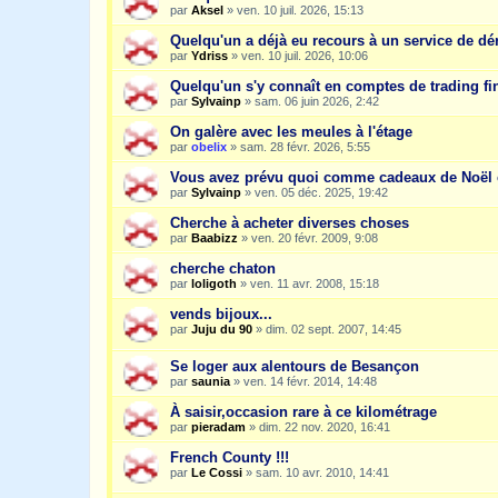
par
Aksel
»
ven. 10 juil. 2026, 15:13
Quelqu'un a déjà eu recours à un service de dé
par
Ydriss
»
ven. 10 juil. 2026, 10:06
Quelqu'un s'y connaît en comptes de trading fi
par
Sylvainp
»
sam. 06 juin 2026, 2:42
On galère avec les meules à l'étage
par
obelix
»
sam. 28 févr. 2026, 5:55
Vous avez prévu quoi comme cadeaux de Noël 
par
Sylvainp
»
ven. 05 déc. 2025, 19:42
Cherche à acheter diverses choses
par
Baabizz
»
ven. 20 févr. 2009, 9:08
cherche chaton
par
loligoth
»
ven. 11 avr. 2008, 15:18
vends bijoux...
par
Juju du 90
»
dim. 02 sept. 2007, 14:45
Se loger aux alentours de Besançon
par
saunia
»
ven. 14 févr. 2014, 14:48
À saisir,occasion rare à ce kilométrage
par
pieradam
»
dim. 22 nov. 2020, 16:41
French County !!!
par
Le Cossi
»
sam. 10 avr. 2010, 14:41