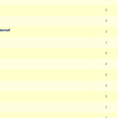
0
0
ternet!
3
1
0
0
0
0
0
2