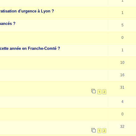
1
ratisation d'urgence à Lyon ?
1
nancés ?
5
0
cette année en Franche-Comté ?
1
10
16
31
1
2
4
0
32
1
2