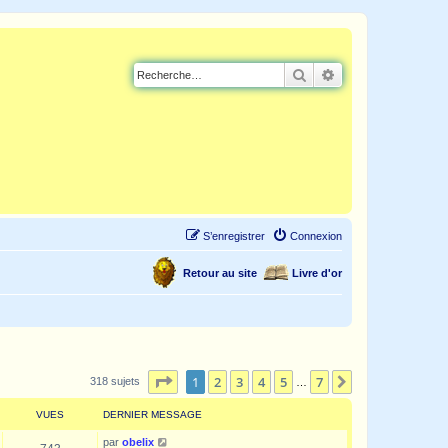
Rechercher
Recherche avancé
S’enregistrer
Connexion
Retour au site
Livre d'or
Page
1
sur
7
1
2
3
4
5
7
Suivante
318 sujets
…
VUES
DERNIER MESSAGE
par
obelix