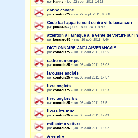
par
Karine
»
jeu. 22 sept. 2011, 14:18
donne canape
par
comtois25
»
jeu. 22 sept. 2011, 18:06
Cède bail appartement centre ville besançon
par
pekeu25
»
jeu. 01 sept. 2011, 9:49
attention a l'arnaque a la vente de voiture sur in
par
bengaro25
»
mar. 16 août 2011, 9:46
DICTIONNAIRE ANGLAIS/FRANCAIS
par
comtois25
»
lun. 08 août 2011, 17:55
cadre numerique
par
comtois25
»
lun. 08 août 2011, 18:02
larousse anglais
par
comtois25
»
lun. 08 août 2011, 17:57
livre anglais
par
comtois25
»
lun. 08 août 2011, 17:53
livre anglais bts
par
comtois25
»
lun. 08 août 2011, 17:51
livres bts muc
par
comtois25
»
lun. 08 août 2011, 17:49
millesime voiture
par
comtois25
»
jeu. 04 août 2011, 18:02
A vendre