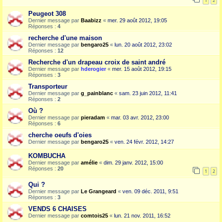
1
2
Peugeot 308
Dernier message par
Baabizz
«
mer. 29 août 2012, 19:05
Réponses :
4
recherche d'une maison
Dernier message par
bengaro25
«
lun. 20 août 2012, 23:02
Réponses :
12
Recherche d'un drapeau croix de saint andré
Dernier message par
hderogier
«
mer. 15 août 2012, 19:15
Réponses :
3
Transporteur
Dernier message par
g_painblanc
«
sam. 23 juin 2012, 11:41
Réponses :
2
Où ?
Dernier message par
pieradam
«
mar. 03 avr. 2012, 23:00
Réponses :
6
cherche oeufs d'oies
Dernier message par
bengaro25
«
ven. 24 févr. 2012, 14:27
KOMBUCHA
Dernier message par
amélie
«
dim. 29 janv. 2012, 15:00
Réponses :
20
1
2
Qui ?
Dernier message par
Le Grangeard
«
ven. 09 déc. 2011, 9:51
Réponses :
3
VENDS 6 CHAISES
Dernier message par
comtois25
«
lun. 21 nov. 2011, 16:52