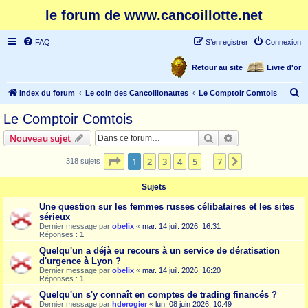
le forum de www.cancoillotte.net
FAQ
S’enregistrer
Connexion
Retour au site
Livre d'or
R
Index du forum
Le coin des Cancoillonautes
Le Comptoir Comtois
e
Le Comptoir Comtois
c
Rechercher
Recherche avanc
Nouveau sujet
h
e
Page
1
sur
7
1
2
3
4
5
7
Suivante
318 sujets
…
r
Sujets
c
Une question sur les femmes russes célibataires et les sites
h
sérieux
e
Dernier message par
obelix
«
mar. 14 juil. 2026, 16:31
Réponses :
1
r
Quelqu'un a déjà eu recours à un service de dératisation
d'urgence à Lyon ?
Dernier message par
obelix
«
mar. 14 juil. 2026, 16:20
Réponses :
1
Quelqu'un s'y connaît en comptes de trading financés ?
Dernier message par
hderogier
«
lun. 08 juin 2026, 10:49