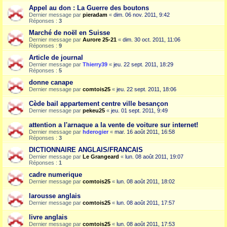
Appel au don : La Guerre des boutons
Dernier message par
pieradam
«
dim. 06 nov. 2011, 9:42
Réponses :
3
Marché de noël en Suisse
Dernier message par
Aurore 25-21
«
dim. 30 oct. 2011, 11:06
Réponses :
9
Article de journal
Dernier message par
Thierry39
«
jeu. 22 sept. 2011, 18:29
Réponses :
5
donne canape
Dernier message par
comtois25
«
jeu. 22 sept. 2011, 18:06
Cède bail appartement centre ville besançon
Dernier message par
pekeu25
«
jeu. 01 sept. 2011, 9:49
attention a l'arnaque a la vente de voiture sur internet!
Dernier message par
hderogier
«
mar. 16 août 2011, 16:58
Réponses :
3
DICTIONNAIRE ANGLAIS/FRANCAIS
Dernier message par
Le Grangeard
«
lun. 08 août 2011, 19:07
Réponses :
1
cadre numerique
Dernier message par
comtois25
«
lun. 08 août 2011, 18:02
larousse anglais
Dernier message par
comtois25
«
lun. 08 août 2011, 17:57
livre anglais
Dernier message par
comtois25
«
lun. 08 août 2011, 17:53