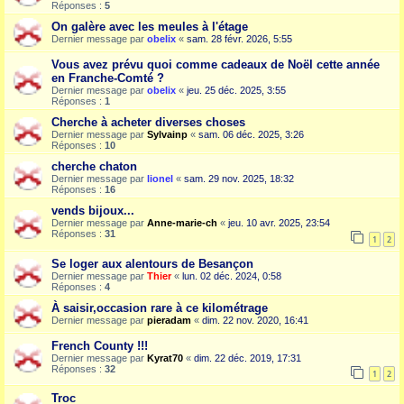
Réponses :
5
On galère avec les meules à l'étage
Dernier message par
obelix
«
sam. 28 févr. 2026, 5:55
Vous avez prévu quoi comme cadeaux de Noël cette année
en Franche-Comté ?
Dernier message par
obelix
«
jeu. 25 déc. 2025, 3:55
Réponses :
1
Cherche à acheter diverses choses
Dernier message par
Sylvainp
«
sam. 06 déc. 2025, 3:26
Réponses :
10
cherche chaton
Dernier message par
lionel
«
sam. 29 nov. 2025, 18:32
Réponses :
16
vends bijoux...
Dernier message par
Anne-marie-ch
«
jeu. 10 avr. 2025, 23:54
Réponses :
31
1
2
Se loger aux alentours de Besançon
Dernier message par
Thier
«
lun. 02 déc. 2024, 0:58
Réponses :
4
À saisir,occasion rare à ce kilométrage
Dernier message par
pieradam
«
dim. 22 nov. 2020, 16:41
French County !!!
Dernier message par
Kyrat70
«
dim. 22 déc. 2019, 17:31
Réponses :
32
1
2
Troc