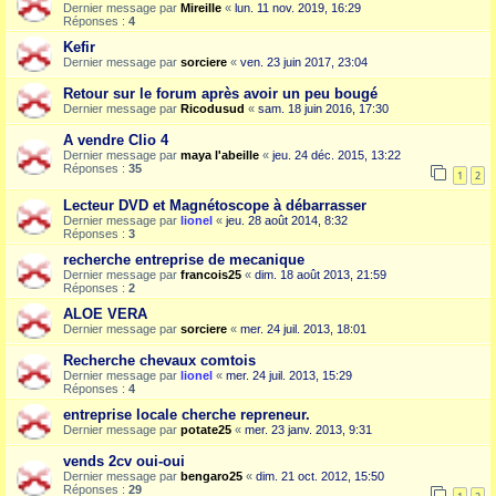
Dernier message par
Mireille
«
lun. 11 nov. 2019, 16:29
Réponses :
4
Kefir
Dernier message par
sorciere
«
ven. 23 juin 2017, 23:04
Retour sur le forum après avoir un peu bougé
Dernier message par
Ricodusud
«
sam. 18 juin 2016, 17:30
A vendre Clio 4
Dernier message par
maya l'abeille
«
jeu. 24 déc. 2015, 13:22
Réponses :
35
1
2
Lecteur DVD et Magnétoscope à débarrasser
Dernier message par
lionel
«
jeu. 28 août 2014, 8:32
Réponses :
3
recherche entreprise de mecanique
Dernier message par
francois25
«
dim. 18 août 2013, 21:59
Réponses :
2
ALOE VERA
Dernier message par
sorciere
«
mer. 24 juil. 2013, 18:01
Recherche chevaux comtois
Dernier message par
lionel
«
mer. 24 juil. 2013, 15:29
Réponses :
4
entreprise locale cherche repreneur.
Dernier message par
potate25
«
mer. 23 janv. 2013, 9:31
vends 2cv oui-oui
Dernier message par
bengaro25
«
dim. 21 oct. 2012, 15:50
Réponses :
29