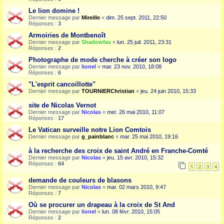
Le lion domine !
Dernier message par
Mireille
«
dim. 25 sept. 2011, 22:50
Réponses :
3
Armoiries de Montbenoît
Dernier message par
Shadowfax
«
lun. 25 juil. 2011, 23:31
Réponses :
2
Photographe de mode cherche à créer son logo
Dernier message par
lionel
«
mar. 23 nov. 2010, 18:08
Réponses :
6
"L'esprit cancoillotte"
Dernier message par
TOURNIERChristian
«
jeu. 24 juin 2010, 15:33
site de Nicolas Vernot
Dernier message par
Nicolas
«
mer. 26 mai 2010, 11:07
Réponses :
17
Le Vatican surveille notre Lion Comtois
Dernier message par
g_painblanc
«
mar. 25 mai 2010, 19:16
à la recherche des croix de saint André en Franche-Comté
Dernier message par
Nicolas
«
jeu. 15 avr. 2010, 15:32
Réponses :
64
1
2
3
4
demande de couleurs de blasons
Dernier message par
Nicolas
«
mar. 02 mars 2010, 9:47
Réponses :
7
Où se procurer un drapeau à la croix de St And
Dernier message par
lionel
«
lun. 08 févr. 2010, 15:05
Réponses :
2