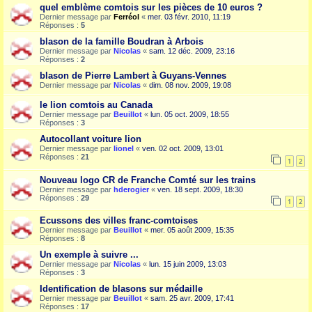
quel emblème comtois sur les pièces de 10 euros ?
Dernier message par
Ferréol
«
mer. 03 févr. 2010, 11:19
Réponses :
5
blason de la famille Boudran à Arbois
Dernier message par
Nicolas
«
sam. 12 déc. 2009, 23:16
Réponses :
2
blason de Pierre Lambert à Guyans-Vennes
Dernier message par
Nicolas
«
dim. 08 nov. 2009, 19:08
le lion comtois au Canada
Dernier message par
Beuillot
«
lun. 05 oct. 2009, 18:55
Réponses :
3
Autocollant voiture lion
Dernier message par
lionel
«
ven. 02 oct. 2009, 13:01
Réponses :
21
1
2
Nouveau logo CR de Franche Comté sur les trains
Dernier message par
hderogier
«
ven. 18 sept. 2009, 18:30
Réponses :
29
1
2
Ecussons des villes franc-comtoises
Dernier message par
Beuillot
«
mer. 05 août 2009, 15:35
Réponses :
8
Un exemple à suivre ...
Dernier message par
Nicolas
«
lun. 15 juin 2009, 13:03
Réponses :
3
Identification de blasons sur médaille
Dernier message par
Beuillot
«
sam. 25 avr. 2009, 17:41
Réponses :
17