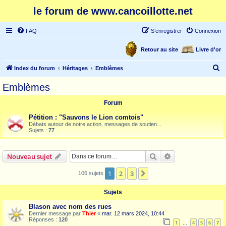
le forum de www.cancoillotte.net
FAQ
S’enregistrer
Connexion
Retour au site
Livre d'or
R
Index du forum
Héritages
Emblèmes
e
Emblèmes
c
Forum
h
e
Pétition : "Sauvons le Lion comtois"
Débats autour de notre action, messages de soutien...
r
Sujets :
77
c
h
Rechercher
Recherche avanc
Nouveau sujet
e
1
2
3
Suivante
106 sujets
r
Sujets
Blason avec nom des rues
Dernier message par
Thier
«
mar. 12 mars 2024, 10:44
Réponses :
120
1
4
5
6
7
…