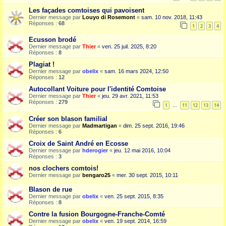
Les façades comtoises qui pavoisent
Dernier message par
Louyo di Rosemont
«
sam. 10 nov. 2018, 11:43
Réponses :
68
1
2
3
4
Ecusson brodé
Dernier message par
Thier
«
ven. 25 juil. 2025, 8:20
Réponses :
8
Plagiat !
Dernier message par
obelix
«
sam. 16 mars 2024, 12:50
Réponses :
12
Autocollant Voiture pour l'identité Comtoise
Dernier message par
Thier
«
jeu. 29 avr. 2021, 11:53
Réponses :
279
1
11
12
13
14
…
Créer son blason familial
Dernier message par
Madmartigan
«
dim. 25 sept. 2016, 19:46
Réponses :
6
Croix de Saint André en Ecosse
Dernier message par
hderogier
«
jeu. 12 mai 2016, 10:04
Réponses :
3
nos clochers comtois!
Dernier message par
bengaro25
«
mer. 30 sept. 2015, 10:11
Blason de rue
Dernier message par
obelix
«
ven. 25 sept. 2015, 8:35
Réponses :
8
Contre la fusion Bourgogne-Franche-Comté
Dernier message par
obelix
«
ven. 19 sept. 2014, 16:59