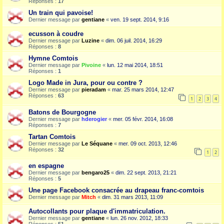
Réponses :
17
Un train qui pavoise!
Dernier message par
gentiane
«
ven. 19 sept. 2014, 9:16
ecusson à coudre
Dernier message par
Luzine
«
dim. 06 juil. 2014, 16:29
Réponses :
8
Hymne Comtois
Dernier message par
Pivoine
«
lun. 12 mai 2014, 18:51
Réponses :
1
Logo Made in Jura, pour ou contre ?
Dernier message par
pieradam
«
mar. 25 mars 2014, 12:47
Réponses :
63
1
2
3
4
Batons de Bourgogne
Dernier message par
hderogier
«
mer. 05 févr. 2014, 16:08
Réponses :
7
Tartan Comtois
Dernier message par
Le Séquane
«
mer. 09 oct. 2013, 12:46
Réponses :
32
1
2
en espagne
Dernier message par
bengaro25
«
dim. 22 sept. 2013, 21:21
Réponses :
5
Une page Facebook consacrée au drapeau franc-comtois
Dernier message par
Mitch
«
dim. 31 mars 2013, 11:09
Autocollants pour plaque d'immatriculation.
Dernier message par
gentiane
«
lun. 26 nov. 2012, 18:33