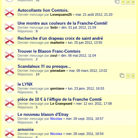
Réponses :
51
1
2
3
Autocollants lion Comtois.
Dernier message par
Lesequane25
«
mar. 21 août 2012, 21:20
Une montre aux couleurs de la Franche-Comté!
Dernier message par
Sobi
«
dim. 01 juil. 2012, 21:59
Réponses :
8
Recherche d'un drapeau croix de saint andré
Dernier message par
markette
«
lun. 25 juin 2012, 13:55
Trouver le Blason Franc-Comtois
Dernier message par
zoul
«
dim. 06 mai 2012, 11:04
Réponses :
2
Scandaleux !!! ou presque...
Dernier message par
pieradam
«
mar. 06 mars 2012, 13:02
Réponses :
24
1
2
le LYNX
Dernier message par
gentiane
«
lun. 23 janv. 2012, 16:53
Réponses :
5
pièce de 10 € à l'éffigie de la Franche Comté
Dernier message par
Le Grangeard
«
mer. 12 oct. 2011, 17:08
Réponses :
5
Le nouveau blason d'Etray
Dernier message par
Nicolas
«
mer. 28 sept. 2011, 18:57
Réponses :
4
armoirie
Dernier message par
Nicolas
«
mer. 28 sept. 2011, 18:54
Réponses :
6