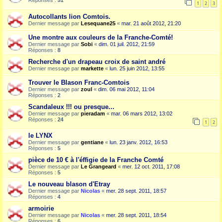
Réponses :
51
1
2
3
Autocollants lion Comtois.
Dernier message par
Lesequane25
«
mar. 21 août 2012, 21:20
Une montre aux couleurs de la Franche-Comté!
Dernier message par
Sobi
«
dim. 01 juil. 2012, 21:59
Réponses :
8
Recherche d'un drapeau croix de saint andré
Dernier message par
markette
«
lun. 25 juin 2012, 13:55
Trouver le Blason Franc-Comtois
Dernier message par
zoul
«
dim. 06 mai 2012, 11:04
Réponses :
2
Scandaleux !!! ou presque...
Dernier message par
pieradam
«
mar. 06 mars 2012, 13:02
Réponses :
24
1
2
le LYNX
Dernier message par
gentiane
«
lun. 23 janv. 2012, 16:53
Réponses :
5
pièce de 10 € à l'éffigie de la Franche Comté
Dernier message par
Le Grangeard
«
mer. 12 oct. 2011, 17:08
Réponses :
5
Le nouveau blason d'Etray
Dernier message par
Nicolas
«
mer. 28 sept. 2011, 18:57
Réponses :
4
armoirie
Dernier message par
Nicolas
«
mer. 28 sept. 2011, 18:54
Réponses :
6