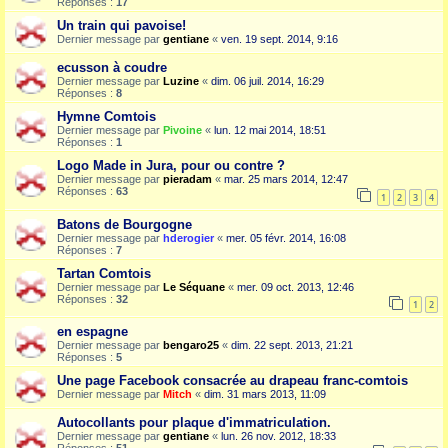
Réponses :
17
Un train qui pavoise!
Dernier message par
gentiane
«
ven. 19 sept. 2014, 9:16
ecusson à coudre
Dernier message par
Luzine
«
dim. 06 juil. 2014, 16:29
Réponses :
8
Hymne Comtois
Dernier message par
Pivoine
«
lun. 12 mai 2014, 18:51
Réponses :
1
Logo Made in Jura, pour ou contre ?
Dernier message par
pieradam
«
mar. 25 mars 2014, 12:47
Réponses :
63
1
2
3
4
Batons de Bourgogne
Dernier message par
hderogier
«
mer. 05 févr. 2014, 16:08
Réponses :
7
Tartan Comtois
Dernier message par
Le Séquane
«
mer. 09 oct. 2013, 12:46
Réponses :
32
1
2
en espagne
Dernier message par
bengaro25
«
dim. 22 sept. 2013, 21:21
Réponses :
5
Une page Facebook consacrée au drapeau franc-comtois
Dernier message par
Mitch
«
dim. 31 mars 2013, 11:09
Autocollants pour plaque d'immatriculation.
Dernier message par
gentiane
«
lun. 26 nov. 2012, 18:33