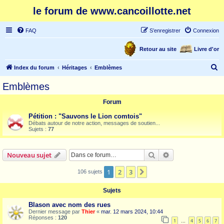
le forum de www.cancoillotte.net
FAQ
S’enregistrer
Connexion
Retour au site
Livre d'or
R
Index du forum
Héritages
Emblèmes
e
Emblèmes
c
Forum
h
e
Pétition : "Sauvons le Lion comtois"
Débats autour de notre action, messages de soutien...
r
Sujets :
77
c
h
Rechercher
Recherche avanc
Nouveau sujet
e
1
2
3
Suivante
106 sujets
r
Sujets
Blason avec nom des rues
Dernier message par
Thier
«
mar. 12 mars 2024, 10:44
Réponses :
120
1
4
5
6
7
…