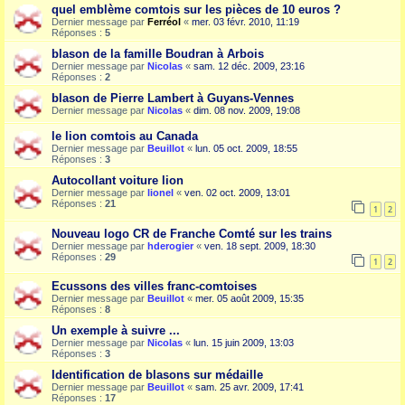
quel emblème comtois sur les pièces de 10 euros ?
Dernier message par
Ferréol
«
mer. 03 févr. 2010, 11:19
Réponses :
5
blason de la famille Boudran à Arbois
Dernier message par
Nicolas
«
sam. 12 déc. 2009, 23:16
Réponses :
2
blason de Pierre Lambert à Guyans-Vennes
Dernier message par
Nicolas
«
dim. 08 nov. 2009, 19:08
le lion comtois au Canada
Dernier message par
Beuillot
«
lun. 05 oct. 2009, 18:55
Réponses :
3
Autocollant voiture lion
Dernier message par
lionel
«
ven. 02 oct. 2009, 13:01
Réponses :
21
1
2
Nouveau logo CR de Franche Comté sur les trains
Dernier message par
hderogier
«
ven. 18 sept. 2009, 18:30
Réponses :
29
1
2
Ecussons des villes franc-comtoises
Dernier message par
Beuillot
«
mer. 05 août 2009, 15:35
Réponses :
8
Un exemple à suivre ...
Dernier message par
Nicolas
«
lun. 15 juin 2009, 13:03
Réponses :
3
Identification de blasons sur médaille
Dernier message par
Beuillot
«
sam. 25 avr. 2009, 17:41
Réponses :
17