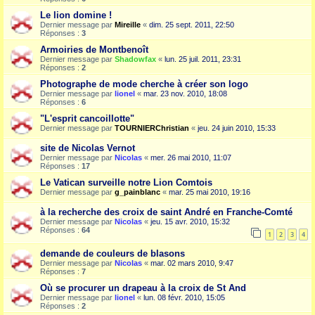
Le lion domine !
Dernier message par
Mireille
«
dim. 25 sept. 2011, 22:50
Réponses :
3
Armoiries de Montbenoît
Dernier message par
Shadowfax
«
lun. 25 juil. 2011, 23:31
Réponses :
2
Photographe de mode cherche à créer son logo
Dernier message par
lionel
«
mar. 23 nov. 2010, 18:08
Réponses :
6
"L'esprit cancoillotte"
Dernier message par
TOURNIERChristian
«
jeu. 24 juin 2010, 15:33
site de Nicolas Vernot
Dernier message par
Nicolas
«
mer. 26 mai 2010, 11:07
Réponses :
17
Le Vatican surveille notre Lion Comtois
Dernier message par
g_painblanc
«
mar. 25 mai 2010, 19:16
à la recherche des croix de saint André en Franche-Comté
Dernier message par
Nicolas
«
jeu. 15 avr. 2010, 15:32
Réponses :
64
1
2
3
4
demande de couleurs de blasons
Dernier message par
Nicolas
«
mar. 02 mars 2010, 9:47
Réponses :
7
Où se procurer un drapeau à la croix de St And
Dernier message par
lionel
«
lun. 08 févr. 2010, 15:05
Réponses :
2