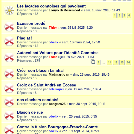
Les façades comtoises qui pavoisent
Dernier message par
Louyo di Rosemont
«
sam. 10 nov. 2018, 11:43
Réponses :
68
1
2
3
4
Ecusson brodé
Dernier message par
Thier
«
ven. 25 juil. 2025, 8:20
Réponses :
8
Plagiat !
Dernier message par
obelix
«
sam. 16 mars 2024, 12:50
Réponses :
12
Autocollant Voiture pour l'identité Comtoise
Dernier message par
Thier
«
jeu. 29 avr. 2021, 11:53
Réponses :
279
1
11
12
13
14
…
Créer son blason familial
Dernier message par
Madmartigan
«
dim. 25 sept. 2016, 19:46
Réponses :
6
Croix de Saint André en Ecosse
Dernier message par
hderogier
«
jeu. 12 mai 2016, 10:04
Réponses :
3
nos clochers comtois!
Dernier message par
bengaro25
«
mer. 30 sept. 2015, 10:11
Blason de rue
Dernier message par
obelix
«
ven. 25 sept. 2015, 8:35
Réponses :
8
Contre la fusion Bourgogne-Franche-Comté
Dernier message par
obelix
«
ven. 19 sept. 2014, 16:59