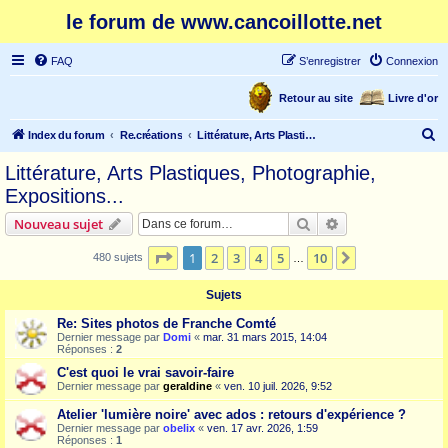
le forum de www.cancoillotte.net
FAQ
S’enregistrer
Connexion
Retour au site
Livre d'or
R
Index du forum
Re.créations
Littérature, Arts Plastiques, Photographie, Expositions...
e
Littérature, Arts Plastiques, Photographie,
c
Expositions...
h
Rechercher
Recherche avanc
Nouveau sujet
e
Page
1
sur
10
r
1
2
3
4
5
10
Suivante
480 sujets
…
c
Sujets
h
Re: Sites photos de Franche Comté
e
Dernier message par
Domi
«
mar. 31 mars 2015, 14:04
Réponses :
2
r
C'est quoi le vrai savoir-faire
Dernier message par
geraldine
«
ven. 10 juil. 2026, 9:52
Atelier 'lumière noire' avec ados : retours d'expérience ?
Dernier message par
obelix
«
ven. 17 avr. 2026, 1:59
Réponses :
1