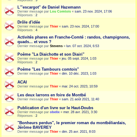
Réponses :
3
L'"escargot" de Daniel Hazemann
Dernier message par
Lou Comtois
«
sam. 23 nov. 2024, 17:06
Réponses :
2
Drôle d'idée
Dernier message par
Thier
«
sam. 23 nov. 2024, 17:00
Réponses :
4
Activités phares en Franche-Comté : randos, champignons,
quads... et vous ?
Dernier message par
Stevens
«
lun. 07 oct. 2024, 6:53
Poème "La Diaichotte et son Diairi"
Dernier message par
Thier
«
jeu. 05 sept. 2024, 1:03
Réponses :
2
Poème "Les Tambours comtois"
Dernier message par
Thier
«
dim. 10 déc. 2023, 1:03
ACAI
Dernier message par
Thier
«
mar. 24 oct. 2023, 10:59
Les deux larrons en foire de Montbé
Dernier message par
Thier
«
sam. 21 août 2021, 11:40
Publication d'un livre sur le Haut-Doubs
Dernier message par
obelix
«
mer. 28 avr. 2021, 3:30
Réponses :
2
"Bonheurs perdus", le premier roman du montbéliardais,
Jérôme BAVEREY
Dernier message par
Thier
«
dim. 25 avr. 2021, 8:03