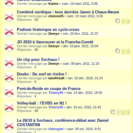
Dernier message par
Karine
«
sam. 19 mars 2011, 0:06
Combiné nordique : tous derrière Jason à Chaux-Neuve
Dernier message par
etienne25
«
sam. 12 mars 2011, 9:26
Réponses :
29
1
2
Podium historique en cyclo-cross
Dernier message par
Demyn
«
ven. 25 févr. 2011, 21:37
JO 2010 à Vancouver et la Franche-Comté
Dernier message par
Demyn
«
dim. 23 janv. 2011, 15:04
Réponses :
26
1
2
Un clip pour Sochaux !
Dernier message par
Demyn
«
sam. 08 janv. 2011, 11:33
Réponses :
2
Doubs : Du surf en rivière !
Dernier message par
IamAfreaK
«
lun. 20 déc. 2010, 21:24
Réponses :
6
Pont-de-Roide en coupe de France
Dernier message par
Thierry39
«
mar. 14 déc. 2010, 18:50
Réponses :
4
Volley-ball : l'EVBS en N1 !
Dernier message par
Thierry39
«
dim. 24 oct. 2010, 21:43
Réponses :
49
1
2
3
Le 26/10 à Sochaux, conférence-débat avec Daniel
COSTANTINI
Dernier message par
hderogier
«
sam. 09 oct. 2010, 8:41
Réponses :
1