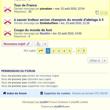
Tour de France
Dernier message par
pieradam
«
mar. 31 août 2010, 22:54
Réponses :
35
1
2
à sauver trotteur ancien champion du monde d'attelage à 4
Dernier message par
Emiliebuffiere
«
lun. 23 août 2010, 21:28
Coupe du monde de foot
Dernier message par
Beuillot
«
lun. 02 août 2010, 14:50
Réponses :
3
Nouveau sujet
Page
1
sur
7
1
2
3
4
5
7
Suivante
341 sujets
…
Aller à
PERMISSIONS DU FORUM
Vous
ne pouvez pas
poster de nouveaux sujets
Vous
ne pouvez pas
répondre aux sujets
Vous
ne pouvez pas
modifier vos messages
Vous
ne pouvez pas
supprimer vos messages
Index du forum
Supprimer les cookies
Heures au format
UTC+02:00
Développé par
phpBB
® Forum Software © phpBB Limited
Traduit par
phpBB-fr.com