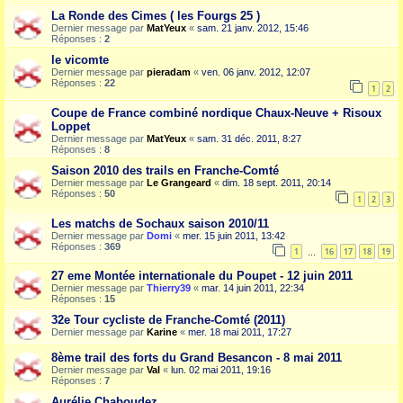
La Ronde des Cimes ( les Fourgs 25 )
Dernier message par
MatYeux
«
sam. 21 janv. 2012, 15:46
Réponses :
2
le vicomte
Dernier message par
pieradam
«
ven. 06 janv. 2012, 12:07
Réponses :
22
1
2
Coupe de France combiné nordique Chaux-Neuve + Risoux
Loppet
Dernier message par
MatYeux
«
sam. 31 déc. 2011, 8:27
Réponses :
8
Saison 2010 des trails en Franche-Comté
Dernier message par
Le Grangeard
«
dim. 18 sept. 2011, 20:14
Réponses :
50
1
2
3
Les matchs de Sochaux saison 2010/11
Dernier message par
Domi
«
mer. 15 juin 2011, 13:42
Réponses :
369
1
16
17
18
19
…
27 eme Montée internationale du Poupet - 12 juin 2011
Dernier message par
Thierry39
«
mar. 14 juin 2011, 22:34
Réponses :
15
32e Tour cycliste de Franche-Comté (2011)
Dernier message par
Karine
«
mer. 18 mai 2011, 17:27
8ème trail des forts du Grand Besancon - 8 mai 2011
Dernier message par
Val
«
lun. 02 mai 2011, 19:16
Réponses :
7
Aurélie Chaboudez