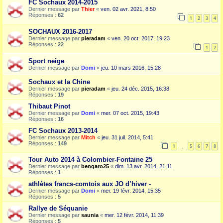
FC Sochaux 2014-2015
Dernier message par
Thier
«
ven. 02 avr. 2021, 8:50
Réponses :
62
1
2
3
4
SOCHAUX 2016-2017
Dernier message par
pieradam
«
ven. 20 oct. 2017, 19:23
Réponses :
22
1
2
Sport neige
Dernier message par
Domi
«
jeu. 10 mars 2016, 15:28
Sochaux et la Chine
Dernier message par
pieradam
«
jeu. 24 déc. 2015, 16:38
Réponses :
19
Thibaut Pinot
Dernier message par
Domi
«
mer. 07 oct. 2015, 19:43
Réponses :
16
FC Sochaux 2013-2014
Dernier message par
Mitch
«
jeu. 31 juil. 2014, 5:41
Réponses :
149
1
5
6
7
8
…
Tour Auto 2014 à Colombier-Fontaine 25
Dernier message par
bengaro25
«
dim. 13 avr. 2014, 21:11
Réponses :
1
athlètes francs-comtois aux JO d’hiver -
Dernier message par
Domi
«
mer. 19 févr. 2014, 15:35
Réponses :
5
Rallye de Séquanie
Dernier message par
saunia
«
mer. 12 févr. 2014, 11:39
Réponses :
5