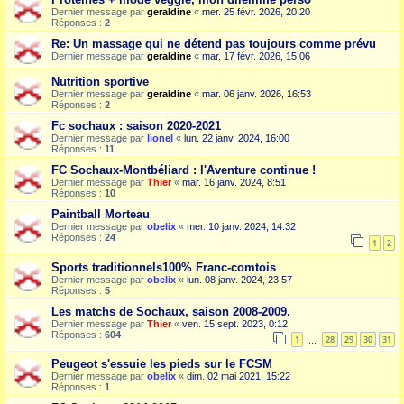
Dernier message par
geraldine
«
mer. 25 févr. 2026, 20:20
Réponses :
2
Re: Un massage qui ne détend pas toujours comme prévu
Dernier message par
geraldine
«
mar. 17 févr. 2026, 15:06
Nutrition sportive
Dernier message par
geraldine
«
mar. 06 janv. 2026, 16:53
Réponses :
2
Fc sochaux : saison 2020-2021
Dernier message par
lionel
«
lun. 22 janv. 2024, 16:00
Réponses :
11
FC Sochaux-Montbéliard : l'Aventure continue !
Dernier message par
Thier
«
mar. 16 janv. 2024, 8:51
Réponses :
10
Paintball Morteau
Dernier message par
obelix
«
mer. 10 janv. 2024, 14:32
Réponses :
24
1
2
Sports traditionnels100% Franc-comtois
Dernier message par
obelix
«
lun. 08 janv. 2024, 23:57
Réponses :
5
Les matchs de Sochaux, saison 2008-2009.
Dernier message par
Thier
«
ven. 15 sept. 2023, 0:12
Réponses :
604
1
28
29
30
31
…
Peugeot s'essuie les pieds sur le FCSM
Dernier message par
obelix
«
dim. 02 mai 2021, 15:22
Réponses :
1