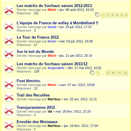
Les matchs de Sochaux saison 2012-2013
Dernier message par
Mitch
«
jeu. 08 août 2013, 16:43
Réponses :
111
1
2
3
4
5
6
L'équipe de France de volley à Montbéliard !!
Dernier message par
lionel
«
lun. 29 juil. 2013, 17:57
Réponses :
3
Le Tour de France 2012
Dernier message par
Domi
«
mar. 03 juil. 2012, 20:28
Réponses :
17
Sur le toit du Monde
Dernier message par
Mitch
«
jeu. 21 juin 2012, 20:19
Les matchs de Sochaux saison 2011/12
Dernier message par
Angusdels
«
dim. 27 mai 2012, 10:02
Réponses :
229
1
9
10
11
12
…
Foot féminin.
Dernier message par
Mitch
«
sam. 07 avr. 2012, 18:56
Réponses :
12
Trail des Reculées
Dernier message par
MatYeux
«
lun. 02 avr. 2012, 12:11
Transjurasienne 2012
Dernier message par
Val
«
mar. 28 févr. 2012, 22:20
Réponses :
2
Envolée des Moineaux
Dernier message par
MatYeux
«
jeu. 16 févr. 2012, 17:04
Réponses :
7