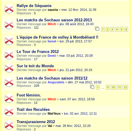
Rallye de Séquanie
Dernier message par
saunia
«
mer. 12 févr. 2014, 11:39
Réponses :
5
Les matchs de Sochaux saison 2012-2013
Dernier message par
Mitch
«
jeu. 08 août 2013, 16:43
Réponses :
111
1
2
3
4
5
6
L'équipe de France de volley à Montbéliard !!
Dernier message par
lionel
«
lun. 29 juil. 2013, 17:57
Réponses :
3
Le Tour de France 2012
Dernier message par
Domi
«
mar. 03 juil. 2012, 20:28
Réponses :
17
Sur le toit du Monde
Dernier message par
Mitch
«
jeu. 21 juin 2012, 20:19
Les matchs de Sochaux saison 2011/12
Dernier message par
Angusdels
«
dim. 27 mai 2012, 10:02
Réponses :
229
1
9
10
11
12
…
Foot féminin.
Dernier message par
Mitch
«
sam. 07 avr. 2012, 18:56
Réponses :
12
Trail des Reculées
Dernier message par
MatYeux
«
lun. 02 avr. 2012, 12:11
Transjurasienne 2012
Dernier message par
Val
«
mar. 28 févr. 2012, 22:20
Réponses :
2