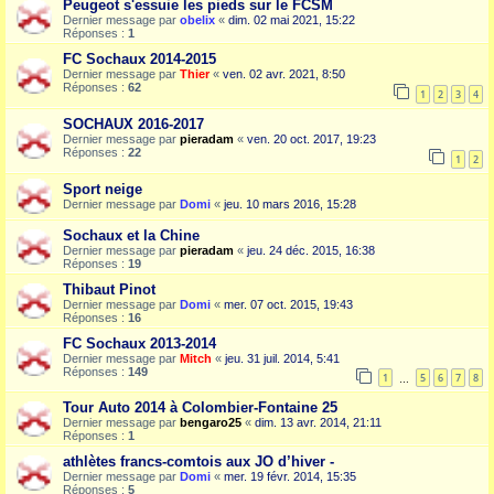
Peugeot s'essuie les pieds sur le FCSM
Dernier message par
obelix
«
dim. 02 mai 2021, 15:22
Réponses :
1
FC Sochaux 2014-2015
Dernier message par
Thier
«
ven. 02 avr. 2021, 8:50
Réponses :
62
1
2
3
4
SOCHAUX 2016-2017
Dernier message par
pieradam
«
ven. 20 oct. 2017, 19:23
Réponses :
22
1
2
Sport neige
Dernier message par
Domi
«
jeu. 10 mars 2016, 15:28
Sochaux et la Chine
Dernier message par
pieradam
«
jeu. 24 déc. 2015, 16:38
Réponses :
19
Thibaut Pinot
Dernier message par
Domi
«
mer. 07 oct. 2015, 19:43
Réponses :
16
FC Sochaux 2013-2014
Dernier message par
Mitch
«
jeu. 31 juil. 2014, 5:41
Réponses :
149
1
5
6
7
8
…
Tour Auto 2014 à Colombier-Fontaine 25
Dernier message par
bengaro25
«
dim. 13 avr. 2014, 21:11
Réponses :
1
athlètes francs-comtois aux JO d’hiver -
Dernier message par
Domi
«
mer. 19 févr. 2014, 15:35
Réponses :
5