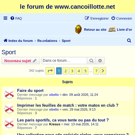
le forum de www.cancoillotte.net
FAQ
S’enregistrer
Connexion
Retour au site
Livre d'or
R
Index du forum
Re.créations
Sport
e
Sport
c
Rechercher
Recherche avanc
Nouveau sujet
h
e
Page
1
sur
7
1
2
3
4
5
7
Suivante
342 sujets
…
r
Sujets
c
Faire du sport
h
Dernier message par
obelix
«
dim. 09 août 2026, 11:24
Réponses :
1
e
Imprimer les feuilles de match : votre matos en club ?
r
Dernier message par
obelix
«
ven. 29 mai 2026, 9:13
Réponses :
3
Les paris sportifs, ca vous tente ou pas du tout ?
Dernier message par
Kresus
«
mer. 13 mai 2026, 14:11
Réponses :
7
Une collection pour ado spéciale règles, vous connaissez ?