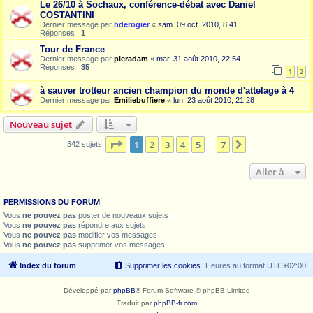
Le 26/10 à Sochaux, conférence-débat avec Daniel
COSTANTINI
Dernier message par
hderogier
«
sam. 09 oct. 2010, 8:41
Réponses :
1
Tour de France
Dernier message par
pieradam
«
mar. 31 août 2010, 22:54
Réponses :
35
1
2
à sauver trotteur ancien champion du monde d'attelage à 4
Dernier message par
Emiliebuffiere
«
lun. 23 août 2010, 21:28
Nouveau sujet
Page
1
sur
7
1
2
3
4
5
7
Suivante
342 sujets
…
Aller à
PERMISSIONS DU FORUM
Vous
ne pouvez pas
poster de nouveaux sujets
Vous
ne pouvez pas
répondre aux sujets
Vous
ne pouvez pas
modifier vos messages
Vous
ne pouvez pas
supprimer vos messages
Index du forum
Supprimer les cookies
Heures au format
UTC+02:00
Développé par
phpBB
® Forum Software © phpBB Limited
Traduit par
phpBB-fr.com