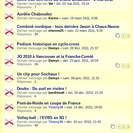
Dernier message par
Val
«
lun. 02 mai 2011, 19:16
Réponses :
7
Aurélie Chaboudez
Dernier message par
Karine
«
sam. 19 mars 2011, 0:06
Combiné nordique : tous derrière Jason à Chaux-Neuve
Dernier message par
etienne25
«
sam. 12 mars 2011, 9:26
Réponses :
29
1
2
Podium historique en cyclo-cross
Dernier message par
Demyn
«
ven. 25 févr. 2011, 21:37
JO 2010 à Vancouver et la Franche-Comté
Dernier message par
Demyn
«
dim. 23 janv. 2011, 15:04
Réponses :
26
1
2
Un clip pour Sochaux !
Dernier message par
Demyn
«
sam. 08 janv. 2011, 11:33
Réponses :
2
Doubs : Du surf en rivière !
Dernier message par
IamAfreaK
«
lun. 20 déc. 2010, 21:24
Réponses :
6
Pont-de-Roide en coupe de France
Dernier message par
Thierry39
«
mar. 14 déc. 2010, 18:50
Réponses :
4
Volley-ball : l'EVBS en N1 !
Dernier message par
Thierry39
«
dim. 24 oct. 2010, 21:43
Réponses :
49
1
2
3