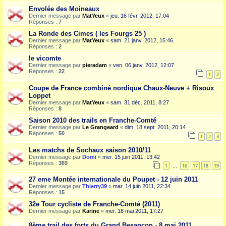
Envolée des Moineaux
Dernier message par
MatYeux
«
jeu. 16 févr. 2012, 17:04
Réponses :
7
La Ronde des Cimes ( les Fourgs 25 )
Dernier message par
MatYeux
«
sam. 21 janv. 2012, 15:46
Réponses :
2
le vicomte
Dernier message par
pieradam
«
ven. 06 janv. 2012, 12:07
Réponses :
22
1
2
Coupe de France combiné nordique Chaux-Neuve + Risoux
Loppet
Dernier message par
MatYeux
«
sam. 31 déc. 2011, 8:27
Réponses :
8
Saison 2010 des trails en Franche-Comté
Dernier message par
Le Grangeard
«
dim. 18 sept. 2011, 20:14
Réponses :
50
1
2
3
Les matchs de Sochaux saison 2010/11
Dernier message par
Domi
«
mer. 15 juin 2011, 13:42
Réponses :
369
1
16
17
18
19
…
27 eme Montée internationale du Poupet - 12 juin 2011
Dernier message par
Thierry39
«
mar. 14 juin 2011, 22:34
Réponses :
15
32e Tour cycliste de Franche-Comté (2011)
Dernier message par
Karine
«
mer. 18 mai 2011, 17:27
8ème trail des forts du Grand Besancon - 8 mai 2011