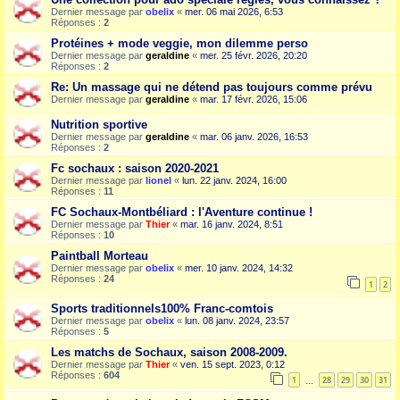
Dernier message par
obelix
«
mer. 06 mai 2026, 6:53
Réponses :
2
Protéines + mode veggie, mon dilemme perso
Dernier message par
geraldine
«
mer. 25 févr. 2026, 20:20
Réponses :
2
Re: Un massage qui ne détend pas toujours comme prévu
Dernier message par
geraldine
«
mar. 17 févr. 2026, 15:06
Nutrition sportive
Dernier message par
geraldine
«
mar. 06 janv. 2026, 16:53
Réponses :
2
Fc sochaux : saison 2020-2021
Dernier message par
lionel
«
lun. 22 janv. 2024, 16:00
Réponses :
11
FC Sochaux-Montbéliard : l'Aventure continue !
Dernier message par
Thier
«
mar. 16 janv. 2024, 8:51
Réponses :
10
Paintball Morteau
Dernier message par
obelix
«
mer. 10 janv. 2024, 14:32
Réponses :
24
1
2
Sports traditionnels100% Franc-comtois
Dernier message par
obelix
«
lun. 08 janv. 2024, 23:57
Réponses :
5
Les matchs de Sochaux, saison 2008-2009.
Dernier message par
Thier
«
ven. 15 sept. 2023, 0:12
Réponses :
604
1
28
29
30
31
…