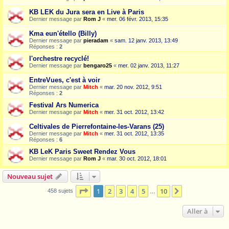
KB LEK du Jura sera en Live à Paris
Dernier message par
Rom J
«
mer. 06 févr. 2013, 15:35
Kma eun'étello (Billy)
Dernier message par
pieradam
«
sam. 12 janv. 2013, 13:49
Réponses :
2
l'orchestre recyclé!
Dernier message par
bengaro25
«
mer. 02 janv. 2013, 11:27
EntreVues, c'est à voir
Dernier message par
Mitch
«
mar. 20 nov. 2012, 9:51
Réponses :
2
Festival Ars Numerica
Dernier message par
Mitch
«
mer. 31 oct. 2012, 13:42
Celtivales de Pierrefontaine-les-Varans (25)
Dernier message par
Mitch
«
mer. 31 oct. 2012, 13:35
Réponses :
6
KB LeK Paris Sweet Rendez Vous
Dernier message par
Rom J
«
mar. 30 oct. 2012, 18:01
Nouveau sujet
Page
1
sur
10
1
2
3
4
5
10
Suivante
458 sujets
…
Aller à