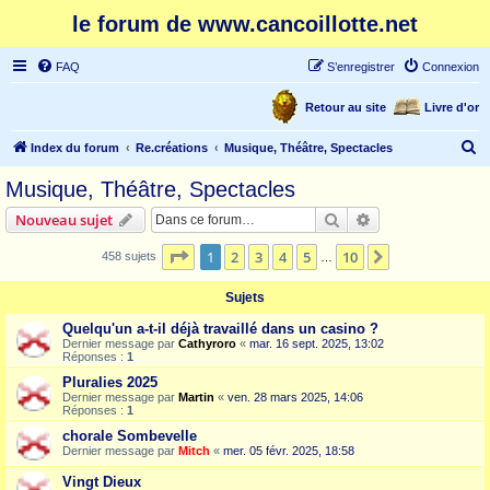
le forum de www.cancoillotte.net
FAQ
S’enregistrer
Connexion
Retour au site
Livre d'or
R
Index du forum
Re.créations
Musique, Théâtre, Spectacles
e
Musique, Théâtre, Spectacles
c
Rechercher
Recherche avanc
Nouveau sujet
h
e
Page
1
sur
10
1
2
3
4
5
10
Suivante
458 sujets
…
r
Sujets
c
Quelqu'un a-t-il déjà travaillé dans un casino ?
h
Dernier message par
Cathyroro
«
mar. 16 sept. 2025, 13:02
Réponses :
1
e
Pluralies 2025
r
Dernier message par
Martin
«
ven. 28 mars 2025, 14:06
Réponses :
1
chorale Sombevelle
Dernier message par
Mitch
«
mer. 05 févr. 2025, 18:58
Vingt Dieux