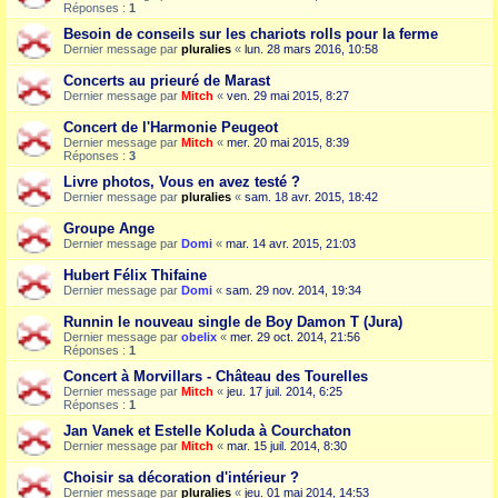
Réponses :
1
Besoin de conseils sur les chariots rolls pour la ferme
Dernier message par
pluralies
«
lun. 28 mars 2016, 10:58
Concerts au prieuré de Marast
Dernier message par
Mitch
«
ven. 29 mai 2015, 8:27
Concert de l'Harmonie Peugeot
Dernier message par
Mitch
«
mer. 20 mai 2015, 8:39
Réponses :
3
Livre photos, Vous en avez testé ?
Dernier message par
pluralies
«
sam. 18 avr. 2015, 18:42
Groupe Ange
Dernier message par
Domi
«
mar. 14 avr. 2015, 21:03
Hubert Félix Thifaine
Dernier message par
Domi
«
sam. 29 nov. 2014, 19:34
Runnin le nouveau single de Boy Damon T (Jura)
Dernier message par
obelix
«
mer. 29 oct. 2014, 21:56
Réponses :
1
Concert à Morvillars - Château des Tourelles
Dernier message par
Mitch
«
jeu. 17 juil. 2014, 6:25
Réponses :
1
Jan Vanek et Estelle Koluda à Courchaton
Dernier message par
Mitch
«
mar. 15 juil. 2014, 8:30
Choisir sa décoration d'intérieur ?
Dernier message par
pluralies
«
jeu. 01 mai 2014, 14:53