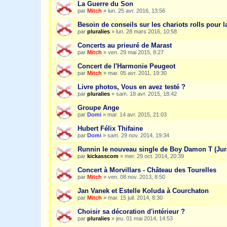
La Guerre du Son
par
Mitch
»
lun. 25 avr. 2016, 13:56
Besoin de conseils sur les chariots rolls pour l
par
pluralies
»
lun. 28 mars 2016, 10:58
Concerts au prieuré de Marast
par
Mitch
»
ven. 29 mai 2015, 8:27
Concert de l'Harmonie Peugeot
par
Mitch
»
mar. 05 avr. 2011, 19:30
Livre photos, Vous en avez testé ?
par
pluralies
»
sam. 18 avr. 2015, 18:42
Groupe Ange
par
Domi
»
mar. 14 avr. 2015, 21:03
Hubert Félix Thifaine
par
Domi
»
sam. 29 nov. 2014, 19:34
Runnin le nouveau single de Boy Damon T (Jur
par
kickasscom
»
mer. 29 oct. 2014, 20:39
Concert à Morvillars - Château des Tourelles
par
Mitch
»
ven. 08 nov. 2013, 8:50
Jan Vanek et Estelle Koluda à Courchaton
par
Mitch
»
mar. 15 juil. 2014, 8:30
Choisir sa décoration d'intérieur ?
par
pluralies
»
jeu. 01 mai 2014, 14:53