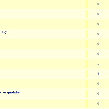
0
0
0
 F-C !
0
0
0
1
4
0
x au quotidien
0
0