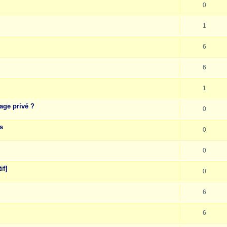
0
1
6
6
1
age privé ?
0
s
0
0
if]
0
6
6