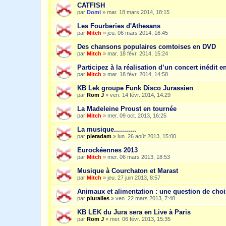
CATFISH
par
Domi
»
mar. 18 mars 2014, 18:15
Les Fourberies d'Athesans
par
Mitch
»
jeu. 06 mars 2014, 16:45
Des chansons populaires comtoises en DVD
par
Mitch
»
mar. 18 févr. 2014, 15:24
Participez à la réalisation d’un concert inédit en
par
Mitch
»
mar. 18 févr. 2014, 14:58
KB Lek groupe Funk Disco Jurassien
par
Rom J
»
ven. 14 févr. 2014, 14:29
La Madeleine Proust en tournée
par
Mitch
»
mer. 09 oct. 2013, 16:25
La musique...........
par
pieradam
»
lun. 26 août 2013, 15:00
Eurockéennes 2013
par
Mitch
»
mer. 06 mars 2013, 18:53
Musique à Courchaton et Marast
par
Mitch
»
jeu. 27 juin 2013, 8:57
Animaux et alimentation : une question de choi
par
pluralies
»
ven. 22 mars 2013, 7:48
KB LEK du Jura sera en Live à Paris
par
Rom J
»
mer. 06 févr. 2013, 15:35