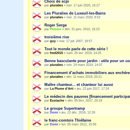
Choix de scpi
par
pluralies
»
mer. 17 juin 2020, 16:27
Les Pluralies de Luxeuil-les-Bains
par
pluralies
»
mer. 11 mars 2020, 8:52
Roger Serge
par
Pivoine
»
dim. 31 janv. 2010, 16:23
troisième rive
par
guy
»
mar. 17 juil. 2007, 18:57
Tout le monde parle de cette série !
par
fred2015
»
sam. 20 avr. 2019, 14:25
Benne basculante pour jardin : utile pour un us
par
pluralies
»
ven. 29 mars 2019, 14:07
Financement d’achats immobiliers aux enchère
par
pluralies
»
dim. 11 mars 2018, 20:21
Maître chanteur... et chanteur lui aussi
par
La Plume d'Arti
»
jeu. 22 juin 2017, 17:24
Le médecin des pauvres [financement participat
par
Eustache
»
dim. 05 févr. 2017, 20:19
Le groupe Supertramp
par
Domi
»
jeu. 22 déc. 2016, 12:26
le franc-comtois Thiéfaine
par
Domi
»
lun. 05 mars 2012, 15:56