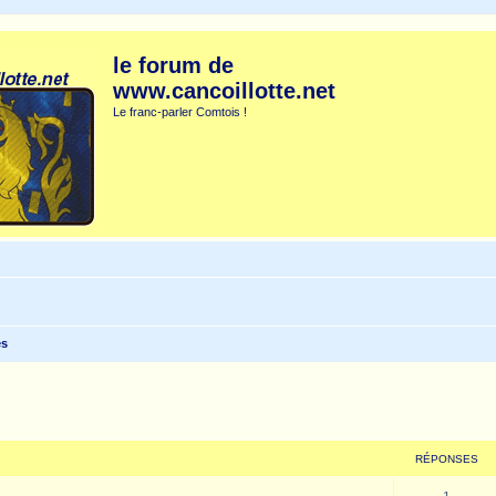
le forum de
www.cancoillotte.net
Le franc-parler Comtois !
es
cher
cherche avancée
RÉPONSES