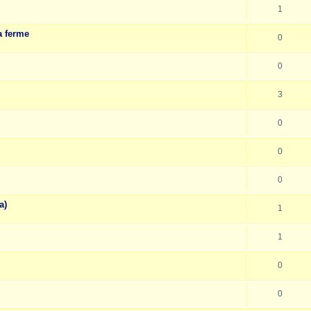
1
a ferme
0
0
3
0
0
0
a)
1
1
0
0