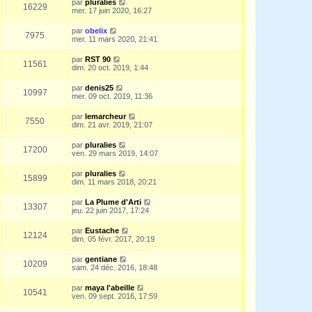
par
pluralies
16229
mer. 17 juin 2020, 16:27
par
obelix
7975
mer. 11 mars 2020, 21:41
par
RST 90
11561
dim. 20 oct. 2019, 1:44
par
denis25
10997
mer. 09 oct. 2019, 11:36
par
lemarcheur
7550
dim. 21 avr. 2019, 21:07
par
pluralies
17200
ven. 29 mars 2019, 14:07
par
pluralies
15899
dim. 11 mars 2018, 20:21
par
La Plume d'Arti
13307
jeu. 22 juin 2017, 17:24
par
Eustache
12124
dim. 05 févr. 2017, 20:19
par
gentiane
10209
sam. 24 déc. 2016, 18:48
par
maya l'abeille
10541
ven. 09 sept. 2016, 17:59