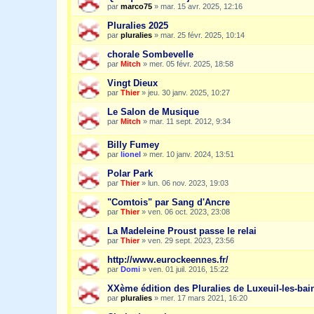
par
marco75
»
mar. 15 avr. 2025, 12:16
Pluralies 2025
par
pluralies
»
mar. 25 févr. 2025, 10:14
chorale Sombevelle
par
Mitch
»
mer. 05 févr. 2025, 18:58
Vingt Dieux
par
Thier
»
jeu. 30 janv. 2025, 10:27
Le Salon de Musique
par
Mitch
»
mar. 11 sept. 2012, 9:34
Billy Fumey
par
lionel
»
mer. 10 janv. 2024, 13:51
Polar Park
par
Thier
»
lun. 06 nov. 2023, 19:03
"Comtois" par Sang d'Ancre
par
Thier
»
ven. 06 oct. 2023, 23:08
La Madeleine Proust passe le relai
par
Thier
»
ven. 29 sept. 2023, 23:56
http://www.eurockeennes.fr/
par
Domi
»
ven. 01 juil. 2016, 15:22
XXème édition des Pluralies de Luxeuil-les-bai
par
pluralies
»
mer. 17 mars 2021, 16:20