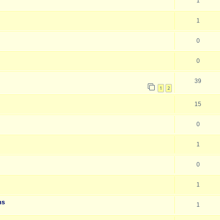
1
1
0
0
39
1
2
15
0
1
0
1
ns
1