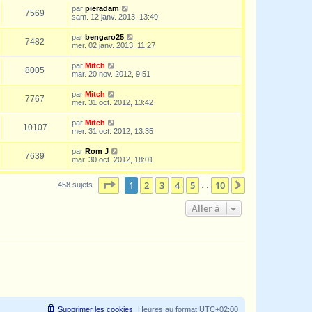
par
pieradam
7569
sam. 12 janv. 2013, 13:49
par
bengaro25
7482
mer. 02 janv. 2013, 11:27
par
Mitch
8005
mar. 20 nov. 2012, 9:51
par
Mitch
7767
mer. 31 oct. 2012, 13:42
par
Mitch
10107
mer. 31 oct. 2012, 13:35
par
Rom J
7639
mar. 30 oct. 2012, 18:01
Page
1
sur
10
1
2
3
4
5
10
Suivante
458 sujets
…
Aller à
Supprimer les cookies
Heures au format
UTC+02:00