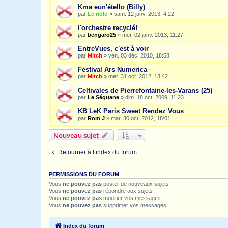
Kma eun'étello (Billy)
par
Le riolu
»
sam. 12 janv. 2013, 4:22
l'orchestre recyclé!
par
bengaro25
»
mer. 02 janv. 2013, 11:27
EntreVues, c'est à voir
par
Mitch
»
ven. 03 déc. 2010, 18:58
Festival Ars Numerica
par
Mitch
»
mer. 31 oct. 2012, 13:42
Celtivales de Pierrefontaine-les-Varans (25)
par
Le Séquane
»
dim. 18 oct. 2009, 11:23
KB LeK Paris Sweet Rendez Vous
par
Rom J
»
mar. 30 oct. 2012, 18:01
Nouveau sujet
Retourner à l’index du forum
PERMISSIONS DU FORUM
Vous
ne pouvez pas
poster de nouveaux sujets
Vous
ne pouvez pas
répondre aux sujets
Vous
ne pouvez pas
modifier vos messages
Vous
ne pouvez pas
supprimer vos messages
Index du forum