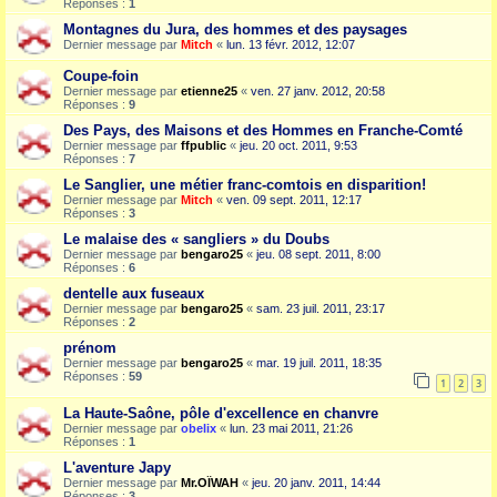
Réponses :
1
Montagnes du Jura, des hommes et des paysages
Dernier message par
Mitch
«
lun. 13 févr. 2012, 12:07
Coupe-foin
Dernier message par
etienne25
«
ven. 27 janv. 2012, 20:58
Réponses :
9
Des Pays, des Maisons et des Hommes en Franche-Comté
Dernier message par
ffpublic
«
jeu. 20 oct. 2011, 9:53
Réponses :
7
Le Sanglier, une métier franc-comtois en disparition!
Dernier message par
Mitch
«
ven. 09 sept. 2011, 12:17
Réponses :
3
Le malaise des « sangliers » du Doubs
Dernier message par
bengaro25
«
jeu. 08 sept. 2011, 8:00
Réponses :
6
dentelle aux fuseaux
Dernier message par
bengaro25
«
sam. 23 juil. 2011, 23:17
Réponses :
2
prénom
Dernier message par
bengaro25
«
mar. 19 juil. 2011, 18:35
Réponses :
59
1
2
3
La Haute-Saône, pôle d'excellence en chanvre
Dernier message par
obelix
«
lun. 23 mai 2011, 21:26
Réponses :
1
L'aventure Japy
Dernier message par
Mr.OÏWAH
«
jeu. 20 janv. 2011, 14:44
Réponses :
3