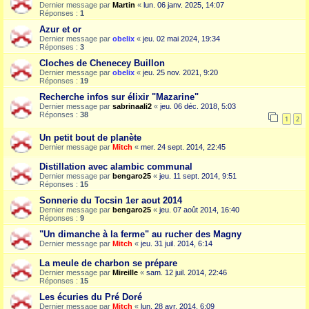
Dernier message par
Martin
«
lun. 06 janv. 2025, 14:07
Réponses :
1
Azur et or
Dernier message par
obelix
«
jeu. 02 mai 2024, 19:34
Réponses :
3
Cloches de Chenecey Buillon
Dernier message par
obelix
«
jeu. 25 nov. 2021, 9:20
Réponses :
19
Recherche infos sur élixir "Mazarine"
Dernier message par
sabrinaali2
«
jeu. 06 déc. 2018, 5:03
Réponses :
38
1
2
Un petit bout de planète
Dernier message par
Mitch
«
mer. 24 sept. 2014, 22:45
Distillation avec alambic communal
Dernier message par
bengaro25
«
jeu. 11 sept. 2014, 9:51
Réponses :
15
Sonnerie du Tocsin 1er aout 2014
Dernier message par
bengaro25
«
jeu. 07 août 2014, 16:40
Réponses :
9
"Un dimanche à la ferme" au rucher des Magny
Dernier message par
Mitch
«
jeu. 31 juil. 2014, 6:14
La meule de charbon se prépare
Dernier message par
Mireille
«
sam. 12 juil. 2014, 22:46
Réponses :
15
Les écuries du Pré Doré
Dernier message par
Mitch
«
lun. 28 avr. 2014, 6:09