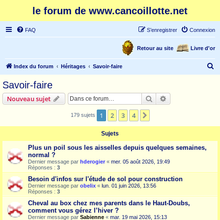
le forum de www.cancoillotte.net
FAQ
S’enregistrer
Connexion
Retour au site
Livre d'or
R
Index du forum
Héritages
Savoir-faire
e
Savoir-faire
c
Rechercher
Recherche avanc
Nouveau sujet
h
e
1
2
3
4
Suivante
179 sujets
r
Sujets
c
Plus un poil sous les aisselles depuis quelques semaines,
h
normal ?
e
Dernier message par
hderogier
«
mer. 05 août 2026, 19:49
Réponses :
3
r
Besoin d'infos sur l'étude de sol pour construction
Dernier message par
obelix
«
lun. 01 juin 2026, 13:56
Réponses :
3
Cheval au box chez mes parents dans le Haut-Doubs,
comment vous gérez l’hiver ?
Dernier message par
Sabienne
«
mar. 19 mai 2026, 15:13