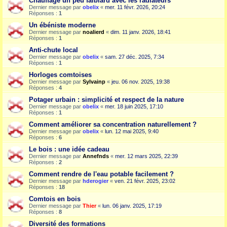
Chauffage un peu faiblard avec les radiateurs
Dernier message par
obelix
«
mer. 11 févr. 2026, 20:24
Réponses :
1
Un ébéniste moderne
Dernier message par
noalierd
«
dim. 11 janv. 2026, 18:41
Réponses :
1
Anti-chute local
Dernier message par
obelix
«
sam. 27 déc. 2025, 7:34
Réponses :
1
Horloges comtoises
Dernier message par
Sylvainp
«
jeu. 06 nov. 2025, 19:38
Réponses :
4
Potager urbain : simplicité et respect de la nature
Dernier message par
obelix
«
mer. 18 juin 2025, 17:10
Réponses :
1
Comment améliorer sa concentration naturellement ?
Dernier message par
obelix
«
lun. 12 mai 2025, 9:40
Réponses :
6
Le bois : une idée cadeau
Dernier message par
Annefnds
«
mer. 12 mars 2025, 22:39
Réponses :
2
Comment rendre de l'eau potable facilement ?
Dernier message par
hderogier
«
ven. 21 févr. 2025, 23:02
Réponses :
18
Comtois en bois
Dernier message par
Thier
«
lun. 06 janv. 2025, 17:19
Réponses :
8
Diversité des formations