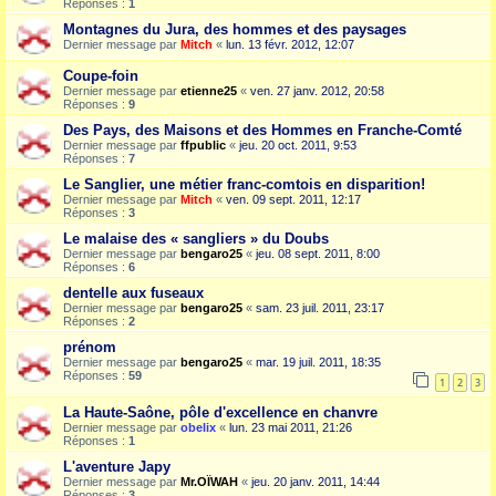
Réponses :
1
Montagnes du Jura, des hommes et des paysages
Dernier message par
Mitch
«
lun. 13 févr. 2012, 12:07
Coupe-foin
Dernier message par
etienne25
«
ven. 27 janv. 2012, 20:58
Réponses :
9
Des Pays, des Maisons et des Hommes en Franche-Comté
Dernier message par
ffpublic
«
jeu. 20 oct. 2011, 9:53
Réponses :
7
Le Sanglier, une métier franc-comtois en disparition!
Dernier message par
Mitch
«
ven. 09 sept. 2011, 12:17
Réponses :
3
Le malaise des « sangliers » du Doubs
Dernier message par
bengaro25
«
jeu. 08 sept. 2011, 8:00
Réponses :
6
dentelle aux fuseaux
Dernier message par
bengaro25
«
sam. 23 juil. 2011, 23:17
Réponses :
2
prénom
Dernier message par
bengaro25
«
mar. 19 juil. 2011, 18:35
Réponses :
59
1
2
3
La Haute-Saône, pôle d'excellence en chanvre
Dernier message par
obelix
«
lun. 23 mai 2011, 21:26
Réponses :
1
L'aventure Japy
Dernier message par
Mr.OÏWAH
«
jeu. 20 janv. 2011, 14:44
Réponses :
3