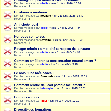
Chauffage un peu faiblard avec les radiateurs
Dernier message par
obelix
«
mer. 11 févr. 2026, 20:24
Réponses :
1
Un ébéniste moderne
Dernier message par
noalierd
«
dim. 11 janv. 2026, 18:41
Réponses :
1
Anti-chute local
Dernier message par
obelix
«
sam. 27 déc. 2025, 7:34
Réponses :
1
Horloges comtoises
Dernier message par
Sylvainp
«
jeu. 06 nov. 2025, 19:38
Réponses :
4
Potager urbain : simplicité et respect de la nature
Dernier message par
obelix
«
mer. 18 juin 2025, 17:10
Réponses :
1
Comment améliorer sa concentration naturellement ?
Dernier message par
obelix
«
lun. 12 mai 2025, 9:40
Réponses :
6
Le bois : une idée cadeau
Dernier message par
Annefnds
«
mer. 12 mars 2025, 22:39
Réponses :
2
Comment rendre de l'eau potable facilement ?
Dernier message par
hderogier
«
ven. 21 févr. 2025, 23:02
Réponses :
18
Comtois en bois
Dernier message par
Thier
«
lun. 06 janv. 2025, 17:19
Réponses :
8
Diversité des formations