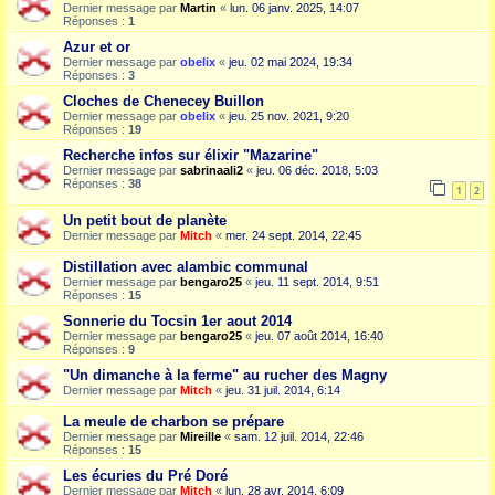
Dernier message par
Martin
«
lun. 06 janv. 2025, 14:07
Réponses :
1
Azur et or
Dernier message par
obelix
«
jeu. 02 mai 2024, 19:34
Réponses :
3
Cloches de Chenecey Buillon
Dernier message par
obelix
«
jeu. 25 nov. 2021, 9:20
Réponses :
19
Recherche infos sur élixir "Mazarine"
Dernier message par
sabrinaali2
«
jeu. 06 déc. 2018, 5:03
Réponses :
38
1
2
Un petit bout de planète
Dernier message par
Mitch
«
mer. 24 sept. 2014, 22:45
Distillation avec alambic communal
Dernier message par
bengaro25
«
jeu. 11 sept. 2014, 9:51
Réponses :
15
Sonnerie du Tocsin 1er aout 2014
Dernier message par
bengaro25
«
jeu. 07 août 2014, 16:40
Réponses :
9
"Un dimanche à la ferme" au rucher des Magny
Dernier message par
Mitch
«
jeu. 31 juil. 2014, 6:14
La meule de charbon se prépare
Dernier message par
Mireille
«
sam. 12 juil. 2014, 22:46
Réponses :
15
Les écuries du Pré Doré
Dernier message par
Mitch
«
lun. 28 avr. 2014, 6:09