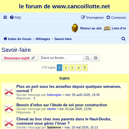
le forum de www.cancoillotte.net
FAQ
S’enregistrer
Connexion
Retour au site
Livre d'or
R
Index du forum
Héritages
Savoir-faire
e
Savoir-faire
c
Rechercher
Recherche avanc
Nouveau sujet
h
e
1
2
3
4
Suivante
179 sujets
r
Sujets
c
Plus un poil sous les aisselles depuis quelques semaines,
h
normal ?
e
Dernier message par
hderogier
«
mer. 05 août 2026, 19:49
Réponses :
3
r
Besoin d'infos sur l'étude de sol pour construction
Dernier message par
obelix
«
lun. 01 juin 2026, 13:56
Réponses :
3
Cheval au box chez mes parents dans le Haut-Doubs,
comment vous gérez l’hiver ?
Dernier message par
Sabienne
«
mar. 19 mai 2026, 15:13