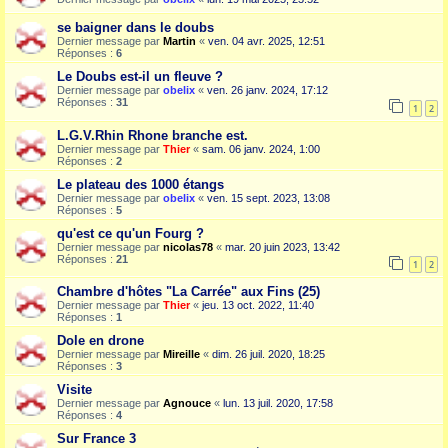
se baigner dans le doubs
Dernier message par
Martin
«
ven. 04 avr. 2025, 12:51
Réponses :
6
Le Doubs est-il un fleuve ?
Dernier message par
obelix
«
ven. 26 janv. 2024, 17:12
Réponses :
31
1
2
L.G.V.Rhin Rhone branche est.
Dernier message par
Thier
«
sam. 06 janv. 2024, 1:00
Réponses :
2
Le plateau des 1000 étangs
Dernier message par
obelix
«
ven. 15 sept. 2023, 13:08
Réponses :
5
qu'est ce qu'un Fourg ?
Dernier message par
nicolas78
«
mar. 20 juin 2023, 13:42
Réponses :
21
1
2
Chambre d'hôtes "La Carrée" aux Fins (25)
Dernier message par
Thier
«
jeu. 13 oct. 2022, 11:40
Réponses :
1
Dole en drone
Dernier message par
Mireille
«
dim. 26 juil. 2020, 18:25
Réponses :
3
Visite
Dernier message par
Agnouce
«
lun. 13 juil. 2020, 17:58
Réponses :
4
Sur France 3