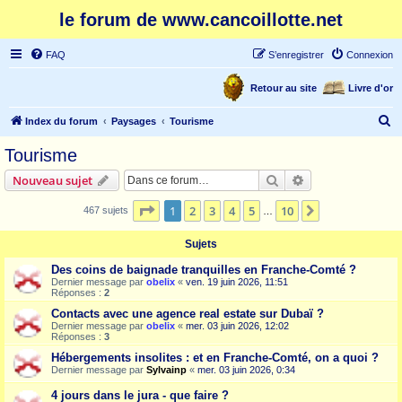
le forum de www.cancoillotte.net
FAQ
S’enregistrer
Connexion
Retour au site
Livre d'or
R
Index du forum
Paysages
Tourisme
e
Tourisme
c
Rechercher
Recherche avanc
Nouveau sujet
h
e
Page
1
sur
10
1
2
3
4
5
10
Suivante
467 sujets
…
r
Sujets
c
Des coins de baignade tranquilles en Franche-Comté ?
h
Dernier message par
obelix
«
ven. 19 juin 2026, 11:51
Réponses :
2
e
Contacts avec une agence real estate sur Dubaï ?
r
Dernier message par
obelix
«
mer. 03 juin 2026, 12:02
Réponses :
3
Hébergements insolites : et en Franche-Comté, on a quoi ?
Dernier message par
Sylvainp
«
mer. 03 juin 2026, 0:34
4 jours dans le jura - que faire ?