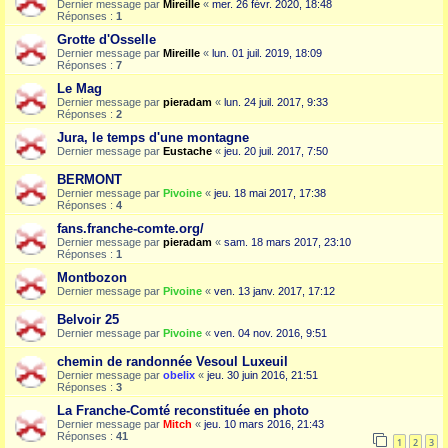
Dernier message par
Mireille
«
mer. 26 févr. 2020, 18:48
Réponses :
1
Grotte d'Osselle
Dernier message par
Mireille
«
lun. 01 juil. 2019, 18:09
Réponses :
7
Le Mag
Dernier message par
pieradam
«
lun. 24 juil. 2017, 9:33
Réponses :
2
Jura, le temps d'une montagne
Dernier message par
Eustache
«
jeu. 20 juil. 2017, 7:50
BERMONT
Dernier message par
Pivoine
«
jeu. 18 mai 2017, 17:38
Réponses :
4
fans.franche-comte.org/
Dernier message par
pieradam
«
sam. 18 mars 2017, 23:10
Réponses :
1
Montbozon
Dernier message par
Pivoine
«
ven. 13 janv. 2017, 17:12
Belvoir 25
Dernier message par
Pivoine
«
ven. 04 nov. 2016, 9:51
chemin de randonnée Vesoul Luxeuil
Dernier message par
obelix
«
jeu. 30 juin 2016, 21:51
Réponses :
3
La Franche-Comté reconstituée en photo
Dernier message par
Mitch
«
jeu. 10 mars 2016, 21:43
Réponses :
41
1
2
3