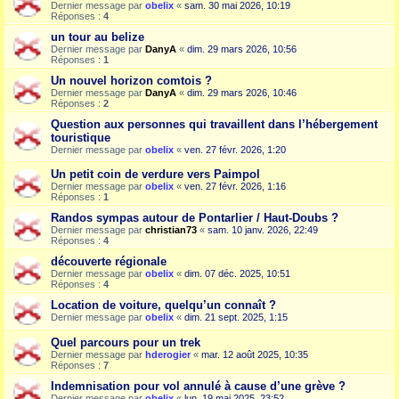
Dernier message par
obelix
«
sam. 30 mai 2026, 10:19
Réponses :
4
un tour au belize
Dernier message par
DanyA
«
dim. 29 mars 2026, 10:56
Réponses :
1
Un nouvel horizon comtois ?
Dernier message par
DanyA
«
dim. 29 mars 2026, 10:46
Réponses :
2
Question aux personnes qui travaillent dans l’hébergement
touristique
Dernier message par
obelix
«
ven. 27 févr. 2026, 1:20
Un petit coin de verdure vers Paimpol
Dernier message par
obelix
«
ven. 27 févr. 2026, 1:16
Réponses :
1
Randos sympas autour de Pontarlier / Haut-Doubs ?
Dernier message par
christian73
«
sam. 10 janv. 2026, 22:49
Réponses :
4
découverte régionale
Dernier message par
obelix
«
dim. 07 déc. 2025, 10:51
Réponses :
4
Location de voiture, quelqu’un connaît ?
Dernier message par
obelix
«
dim. 21 sept. 2025, 1:15
Quel parcours pour un trek
Dernier message par
hderogier
«
mar. 12 août 2025, 10:35
Réponses :
7
Indemnisation pour vol annulé à cause d’une grève ?
Dernier message par
obelix
«
lun. 19 mai 2025, 23:52