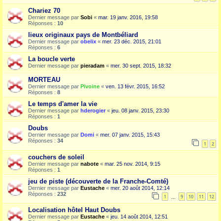
Chariez 70
Dernier message par
Sobi
«
mar. 19 janv. 2016, 19:58
Réponses :
10
lieux originaux pays de Montbéliard
Dernier message par
obelix
«
mer. 23 déc. 2015, 21:01
Réponses :
6
La boucle verte
Dernier message par
pieradam
«
mer. 30 sept. 2015, 18:32
MORTEAU
Dernier message par
Pivoine
«
ven. 13 févr. 2015, 16:52
Réponses :
8
Le temps d'amer la vie
Dernier message par
hderogier
«
jeu. 08 janv. 2015, 23:30
Réponses :
1
Doubs
Dernier message par
Domi
«
mer. 07 janv. 2015, 15:43
Réponses :
34
1
2
couchers de soleil
Dernier message par
nabote
«
mar. 25 nov. 2014, 9:15
Réponses :
1
jeu de piste (découverte de la Franche-Comté)
Dernier message par
Eustache
«
mer. 20 août 2014, 12:14
Réponses :
232
1
9
10
11
12
…
Localisation hôtel Haut Doubs
Dernier message par
Eustache
«
jeu. 14 août 2014, 12:51