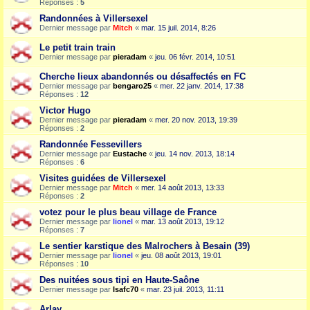
Réponses :
5
Randonnées à Villersexel
Dernier message par
Mitch
«
mar. 15 juil. 2014, 8:26
Le petit train train
Dernier message par
pieradam
«
jeu. 06 févr. 2014, 10:51
Cherche lieux abandonnés ou désaffectés en FC
Dernier message par
bengaro25
«
mer. 22 janv. 2014, 17:38
Réponses :
12
Victor Hugo
Dernier message par
pieradam
«
mer. 20 nov. 2013, 19:39
Réponses :
2
Randonnée Fessevillers
Dernier message par
Eustache
«
jeu. 14 nov. 2013, 18:14
Réponses :
6
Visites guidées de Villersexel
Dernier message par
Mitch
«
mer. 14 août 2013, 13:33
Réponses :
2
votez pour le plus beau village de France
Dernier message par
lionel
«
mar. 13 août 2013, 19:12
Réponses :
7
Le sentier karstique des Malrochers à Besain (39)
Dernier message par
lionel
«
jeu. 08 août 2013, 19:01
Réponses :
10
Des nuitées sous tipi en Haute-Saône
Dernier message par
Isafc70
«
mar. 23 juil. 2013, 11:11
Arlay