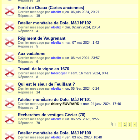
Réponses :
15
Forêt de Chaux (Cartes anciennes)
Dernier message par
obelix
«
jeu. 06 juin 2024, 20:27
Réponses :
19
l'atelier monétaire de Dole, MàJ N°102
Dernier message par
obelix
«
dim. 02 juin 2024, 20:54
Réponses :
4
Régiment de Vaugrenant
Dernier message par
obelix
«
mar. 07 mai 2024, 1:42
Réponses :
5
Aux vadahons
Dernier message par
obelix
«
lun. 06 mai 2024, 23:57
Réponses :
6
Travail de la vigne en 1676
Dernier message par
hderogier
«
sam. 16 mars 2024, 9:41
Réponses :
8
Qui est le sieur de Feuillant ?
Dernier message par
obelix
«
lun. 05 févr. 2024, 0:24
Réponses :
14
l'atelier monétaire de Dole, MàJ N°101
Dernier message par
thierry EUVRARD
«
mer. 24 janv. 2024, 17:46
Réponses :
2
Recherches de vestiges Gézier (70)
Dernier message par
obelix
«
lun. 06 nov. 2023, 9:55
Réponses :
70
1
2
3
4
l'atelier monétaire de Dole, MàJ N°100
Dernier message par
obelix
«
ven. 03 nov. 2023, 18:48