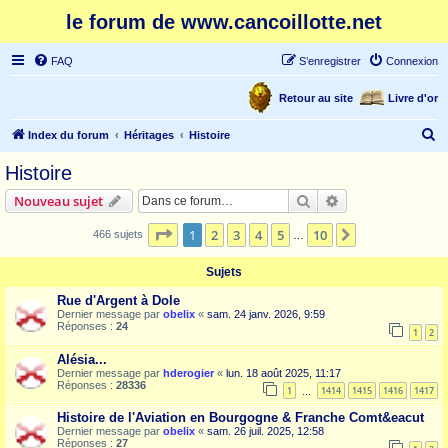
le forum de www.cancoillotte.net
FAQ
S’enregistrer
Connexion
Retour au site
Livre d'or
R
Index du forum
Héritages
Histoire
e
Histoire
c
Rechercher
Recherche avanc
Nouveau sujet
h
e
Page
1
sur
10
1
2
3
4
5
10
Suivante
466 sujets
…
r
Sujets
c
Rue d'Argent à Dole
h
Dernier message par
obelix
«
sam. 24 janv. 2026, 9:59
Réponses :
24
e
1
2
r
Alésia...
Dernier message par
hderogier
«
lun. 18 août 2025, 11:17
Réponses :
28336
1
1414
1415
1416
1417
…
Histoire de l'Aviation en Bourgogne & Franche Comt&eacut
Dernier message par
obelix
«
sam. 26 juil. 2025, 12:58
Réponses :
27