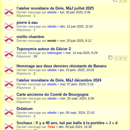
1
2
l'atelier monétaire de Dole, MàJ juillet 2025
Dernier message par
obelix
«
lun. 30 juin 2025, 0:45
Réponses :
1
pierre à eau
Dernier message par
obelix
«
dim. 22 juin 2025, 11:52
Réponses :
7
vieille chambre
Dernier message par
mtobi
«
ven. 20 juin 2025, 8:12
Toponymie autour de Gézier 2
Dernier message par
hderogier
«
mer. 14 mai 2025, 8:29
Réponses :
59
1
2
3
Hommage aux deux derniers résistants de Bavans
Dernier message par
obelix
«
jeu. 23 janv. 2025, 10:03
Réponses :
2
l'atelier monétaire de Dole, MàJ décembre 2024
Dernier message par
obelix
«
mar. 07 janv. 2025, 0:16
Réponses :
1
Carte ancienne du Comté de Bourgogne
Dernier message par
obelix
«
mer. 25 sept. 2024, 6:59
Réponses :
3
Didatium
Dernier message par
obelix
«
jeu. 05 sept. 2024, 22:42
Réponses :
2
Sochaux : Il y a 40 ans, tué par balle à la portière « J » d
Dernier message par
Thier
«
dim. 09 juin 2024, 16:38