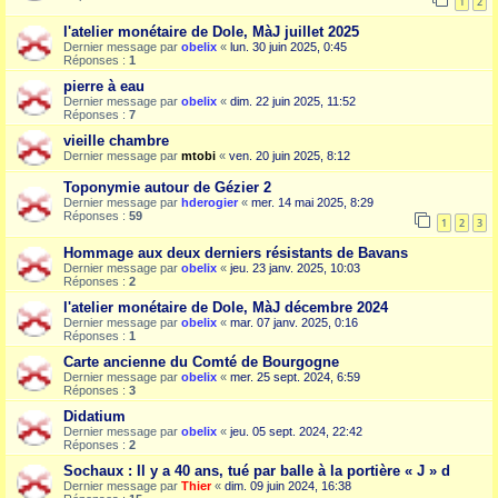
1
2
l'atelier monétaire de Dole, MàJ juillet 2025
Dernier message par
obelix
«
lun. 30 juin 2025, 0:45
Réponses :
1
pierre à eau
Dernier message par
obelix
«
dim. 22 juin 2025, 11:52
Réponses :
7
vieille chambre
Dernier message par
mtobi
«
ven. 20 juin 2025, 8:12
Toponymie autour de Gézier 2
Dernier message par
hderogier
«
mer. 14 mai 2025, 8:29
Réponses :
59
1
2
3
Hommage aux deux derniers résistants de Bavans
Dernier message par
obelix
«
jeu. 23 janv. 2025, 10:03
Réponses :
2
l'atelier monétaire de Dole, MàJ décembre 2024
Dernier message par
obelix
«
mar. 07 janv. 2025, 0:16
Réponses :
1
Carte ancienne du Comté de Bourgogne
Dernier message par
obelix
«
mer. 25 sept. 2024, 6:59
Réponses :
3
Didatium
Dernier message par
obelix
«
jeu. 05 sept. 2024, 22:42
Réponses :
2
Sochaux : Il y a 40 ans, tué par balle à la portière « J » d
Dernier message par
Thier
«
dim. 09 juin 2024, 16:38