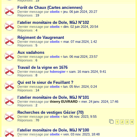
Réponses :
15
Forêt de Chaux (Cartes anciennes)
Dernier message par
obelix
«
jeu. 06 juin 2024, 20:27
Réponses :
19
l'atelier monétaire de Dole, MàJ N°102
Dernier message par
obelix
«
dim. 02 juin 2024, 20:54
Réponses :
4
Régiment de Vaugrenant
Dernier message par
obelix
«
mar. 07 mai 2024, 1:42
Réponses :
5
Aux vadahons
Dernier message par
obelix
«
lun. 06 mai 2024, 23:57
Réponses :
6
Travail de la vigne en 1676
Dernier message par
hderogier
«
sam. 16 mars 2024, 9:41
Réponses :
8
Qui est le sieur de Feuillant ?
Dernier message par
obelix
«
lun. 05 févr. 2024, 0:24
Réponses :
14
l'atelier monétaire de Dole, MàJ N°101
Dernier message par
thierry EUVRARD
«
mer. 24 janv. 2024, 17:46
Réponses :
2
Recherches de vestiges Gézier (70)
Dernier message par
obelix
«
lun. 06 nov. 2023, 9:55
Réponses :
70
1
2
3
4
l'atelier monétaire de Dole, MàJ N°100
Dernier message par
obelix
«
ven. 03 nov. 2023, 18:48