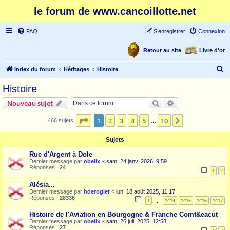
le forum de www.cancoillotte.net
FAQ
S’enregistrer
Connexion
Retour au site
Livre d'or
R
Index du forum
Héritages
Histoire
e
Histoire
c
Rechercher
Recherche avanc
Nouveau sujet
h
e
Page
1
sur
10
1
2
3
4
5
10
Suivante
466 sujets
…
r
Sujets
c
Rue d'Argent à Dole
h
Dernier message par
obelix
«
sam. 24 janv. 2026, 9:59
Réponses :
24
e
1
2
r
Alésia...
Dernier message par
hderogier
«
lun. 18 août 2025, 11:17
Réponses :
28336
1
1414
1415
1416
1417
…
Histoire de l'Aviation en Bourgogne & Franche Comt&eacut
Dernier message par
obelix
«
sam. 26 juil. 2025, 12:58
Réponses :
27