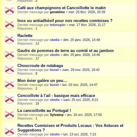
Réponses :
5
Café aux champignons et Cancoillotte le matin
Dernier message par
geraldine
«
mer. 25 févr. 2026, 20:39
Inox ou antiadhésif pour nos recettes comtoises ?
Dernier message par
hderogier
«
mar. 17 févr. 2026, 11:17
Réponses :
1
Raclette
Dernier message par
obelix
«
dim. 25 janv. 2026, 14:48
Réponses :
12
Gaufre de pommes de terre au comté et au jambon
Dernier message par
obelix
«
dim. 25 janv. 2026, 14:46
Réponses :
17
Choucroute de rutabaga
Dernier message par
lionel
«
sam. 29 nov. 2025, 18:42
Réponses :
8
Mon évier galère un peu…
Dernier message par
lionel
«
lun. 03 nov. 2025, 14:47
Réponses :
2
Concoillote à l'ail - basique mais efficace
Dernier message par
obelix
«
sam. 25 oct. 2025, 8:22
Réponses :
15
La cancoillotte au Portugal !
Dernier message par
Sylvainp
«
jeu. 16 oct. 2025, 17:55
Réponses :
1
Recettes Comtoises et Produits Locaux : Vos Astuces et
Suggestions ?
Dernier message par
obelix
«
lun. 13 oct. 2025, 7:23