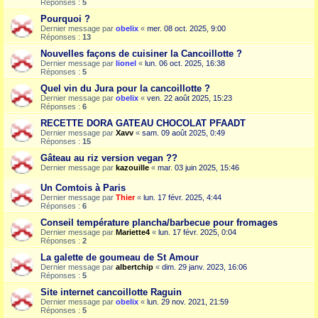
Réponses :
5
Pourquoi ?
Dernier message par
obelix
«
mer. 08 oct. 2025, 9:00
Réponses :
13
Nouvelles façons de cuisiner la Cancoillotte ?
Dernier message par
lionel
«
lun. 06 oct. 2025, 16:38
Réponses :
5
Quel vin du Jura pour la cancoillotte ?
Dernier message par
obelix
«
ven. 22 août 2025, 15:23
Réponses :
6
RECETTE DORA GATEAU CHOCOLAT PFAADT
Dernier message par
Xavv
«
sam. 09 août 2025, 0:49
Réponses :
15
Gâteau au riz version vegan ??
Dernier message par
kazouille
«
mar. 03 juin 2025, 15:46
Un Comtois à Paris
Dernier message par
Thier
«
lun. 17 févr. 2025, 4:44
Réponses :
6
Conseil température plancha/barbecue pour fromages
Dernier message par
Mariette4
«
lun. 17 févr. 2025, 0:04
Réponses :
2
La galette de goumeau de St Amour
Dernier message par
albertchip
«
dim. 29 janv. 2023, 16:06
Réponses :
5
Site internet cancoillotte Raguin
Dernier message par
obelix
«
lun. 29 nov. 2021, 21:59
Réponses :
5