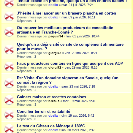
Teneur exacte en protéine, quelqu'un a des chiffres fiables ?
Dernier message par
obelix
«
mar. 21 juil. 2026, 7:24
J’hésite à me lancer sur un brasero plancha en corten
Dernier message par
obelix
«
mar. 09 juin 2026, 10:11
Réponses :
1
Où trouver les meilleurs producteurs de cancoillotte
artisanale en Franche-Comté ?
Dernier message par
paquin94
«
lun. 01 juin 2026, 10:44
Quelqu'un a déjà visité ce site de complément alimentaire
pour la muscu ?
Dernier message par
giorgi72
«
ven. 29 mai 2026, 8:21
Réponses :
2
Faux producteurs comtois en ligne qui usurpent des AOP
Dernier message par
giorgi72
«
ven. 29 mai 2026, 8:16
Réponses :
1
Re: Visite d'un domaine vigneron en Savoie, quelqu'un
connaît la région ?
Dernier message par
obelix
«
sam. 23 mai 2026, 7:18
Réponses :
2
Gainers maison et recettes comtoises
Dernier message par
Kresus
«
mar. 19 mai 2026, 9:31
Réponses :
3
Concilier terroir et rentabilité
Dernier message par
obelix
«
dim. 19 avr. 2026, 8:42
Réponses :
6
Le test du Gâteau de Ménage à 180°C
Dernier message par
obelix
«
lun. 30 mars 2026, 2:43