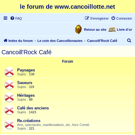
le forum de www.cancoillotte.net
FAQ
S’enregistrer
Connexion
Retour au site
Livre d'or
R
Index du forum
Le coin des Cancoillonautes
Cancoill'Rock Café
e
Cancoill'Rock Café
c
Forum
h
e
Paysages
Sujets :
138
r
Saveurs
c
Sujets :
119
h
Héritages
e
Sujets :
88
r
Café des anciens
Sujets :
1423
Re.créations
Arts, spectacles, manifestations, etc, hors Comté.
Sujets :
221