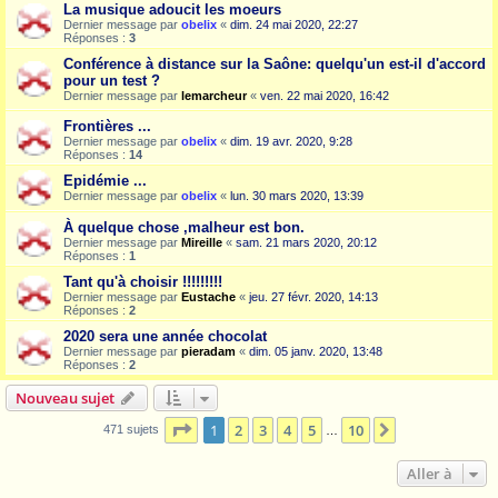
La musique adoucit les moeurs
Dernier message par
obelix
«
dim. 24 mai 2020, 22:27
Réponses :
3
Conférence à distance sur la Saône: quelqu'un est-il d'accord
pour un test ?
Dernier message par
lemarcheur
«
ven. 22 mai 2020, 16:42
Frontières ...
Dernier message par
obelix
«
dim. 19 avr. 2020, 9:28
Réponses :
14
Epidémie ...
Dernier message par
obelix
«
lun. 30 mars 2020, 13:39
À quelque chose ,malheur est bon.
Dernier message par
Mireille
«
sam. 21 mars 2020, 20:12
Réponses :
1
Tant qu'à choisir !!!!!!!!!
Dernier message par
Eustache
«
jeu. 27 févr. 2020, 14:13
Réponses :
2
2020 sera une année chocolat
Dernier message par
pieradam
«
dim. 05 janv. 2020, 13:48
Réponses :
2
Nouveau sujet
Page
1
sur
10
1
2
3
4
5
10
Suivante
471 sujets
…
Aller à