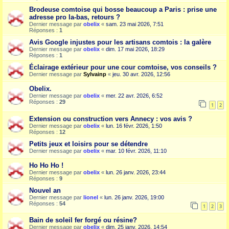
Brodeuse comtoise qui bosse beaucoup a Paris : prise une
adresse pro la-bas, retours ?
Dernier message par
obelix
«
sam. 23 mai 2026, 7:51
Réponses :
1
Avis Google injustes pour les artisans comtois : la galère
Dernier message par
obelix
«
dim. 17 mai 2026, 18:29
Réponses :
1
Éclairage extérieur pour une cour comtoise, vos conseils ?
Dernier message par
Sylvainp
«
jeu. 30 avr. 2026, 12:56
Obelix.
Dernier message par
obelix
«
mer. 22 avr. 2026, 6:52
Réponses :
29
1
2
Extension ou construction vers Annecy : vos avis ?
Dernier message par
obelix
«
lun. 16 févr. 2026, 1:50
Réponses :
12
Petits jeux et loisirs pour se détendre
Dernier message par
obelix
«
mar. 10 févr. 2026, 11:10
Ho Ho Ho !
Dernier message par
obelix
«
lun. 26 janv. 2026, 23:44
Réponses :
9
Nouvel an
Dernier message par
lionel
«
lun. 26 janv. 2026, 19:00
Réponses :
54
1
2
3
Bain de soleil fer forgé ou résine?
Dernier message par
obelix
«
dim. 25 janv. 2026, 14:54