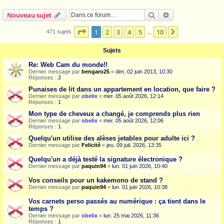
Rechercher
Recherche avanc
Nouveau sujet
Page
1
sur
10
1
2
3
4
5
10
Suivante
471 sujets
…
Sujets
Re: Web Cam du monde!!
Dernier message par
bengaro25
«
dim. 02 juin 2013, 10:30
Réponses :
2
Punaises de lit dans un appartement en location, que faire ?
Dernier message par
obelix
«
mer. 05 août 2026, 12:14
Réponses :
1
Mon type de cheveux a changé, je comprends plus rien
Dernier message par
obelix
«
mer. 05 août 2026, 12:06
Réponses :
1
Quelqu'un utilise des alèses jetables pour adulte ici ?
Dernier message par
Felicité
«
jeu. 09 juil. 2026, 13:35
Quelqu'un a déjà testé la signature électronique ?
Dernier message par
paquin94
«
lun. 01 juin 2026, 10:40
Vos conseils pour un kakemono de stand ?
Dernier message par
paquin94
«
lun. 01 juin 2026, 10:38
Vos carnets perso passés au numérique : ça tient dans le
temps ?
Dernier message par
obelix
«
lun. 25 mai 2026, 11:36
Réponses :
1